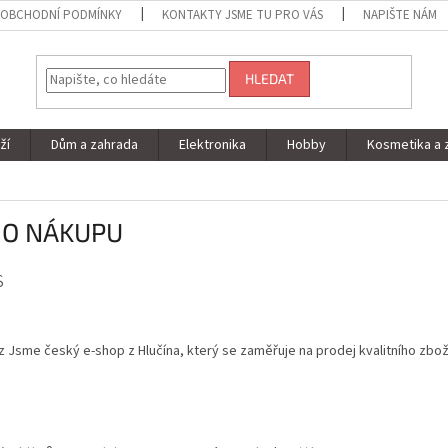
OBCHODNÍ PODMÍNKY
KONTAKTY JSME TU PRO VÁS
NAPIŠTE NÁM
HLEDAT
ží
Dům a zahrada
Elektronika
Hobby
Kosmetika a 
 O NÁKUPU
s
cz Jsme český e-shop z Hlučína, který se zaměřuje na prodej kvalitního zbož