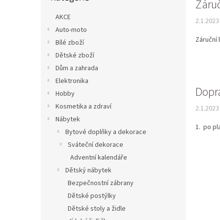
n
Záruč
n
k
e
AKCE
2.1.2023
ů
l
Auto-moto
Záruční 
Bílé zboží
Dětské zboží
Dům a zahrada
Elektronika
Dopr
Hobby
Kosmetika a zdraví
2.1.2023
Nábytek
1. po pl
Bytové doplňky a dekorace
Sváteční dekorace
Adventní kalendáře
Dětský nábytek
Bezpečnostní zábrany
Dětské postýlky
Dětské stoly a židle