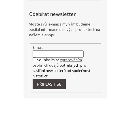
Odebírat newsletter
Vložte svůj e-mail a my vám budeme
zasílat informace o nových produktech na
našem e-shopu.
E-mail
Souhlasím se
zpracováním
osobních údajů
potřebných pro
zasílání newsletterů od společnosti
ivatofi.cz
PŘIHLÁSIT SE
Z
á
p
a
t