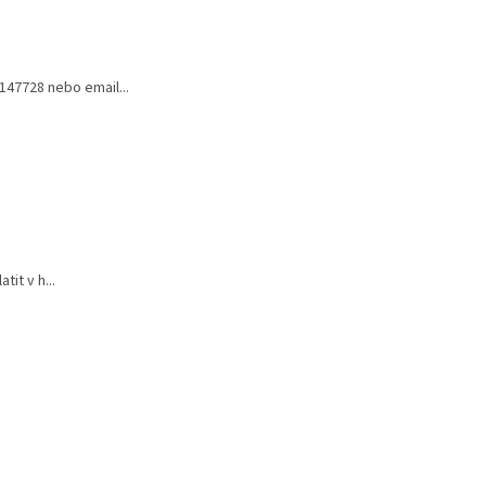
147728 nebo email...
it v h...