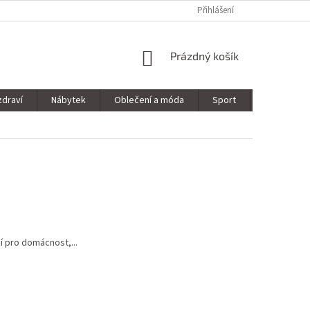
Přihlášení
NÁKUPNÍ
Prázdný košík
KOŠÍK
zdraví
Nábytek
Oblečení a móda
Sport
Stavebnin
í pro domácnost,...