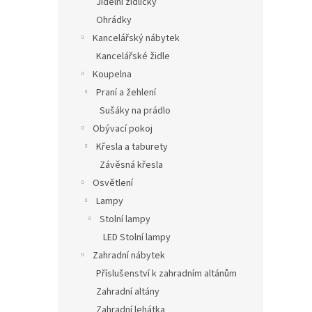
Jídelní židličky
Ohrádky
Kancelářský nábytek
Kancelářské židle
Koupelna
Praní a žehlení
Sušáky na prádlo
Obývací pokoj
Křesla a taburety
Závěsná křesla
Osvětlení
Lampy
Stolní lampy
LED Stolní lampy
Zahradní nábytek
Příslušenství k zahradním altánům
Zahradní altány
Zahradní lehátka