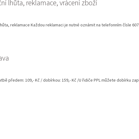
ní lhůta, reklamace, vrácení zboží
lhůta, reklamace Každou reklamaci je nutné oznámit na telefonním čísle 607
ava
atbě předem: 109,- Kč / dobírkou: 159,- Kč /U řidiče PPL můžete dobírku zaplat
O
v
l
á
d