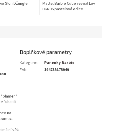
bie Slon Džungle
Mattel Barbie Cutie reveal Lev
HKR06 pastelová edice
Doplňkové parametry
Kategorie
:
Panenky Barbie
EAN
:
194735175949
kou
e "plamen"
e "uhasili
ubce na
a pomoc.