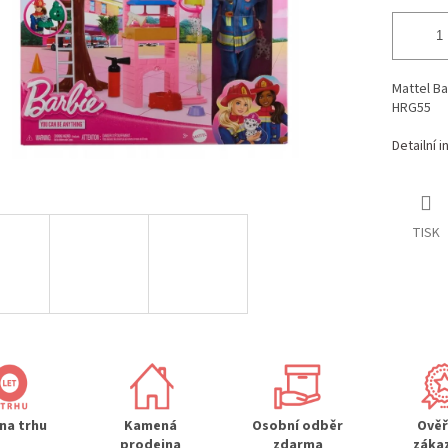
Mattel Ba
HRG55
Detailní 
TISK
 na trhu
Kamená
Osobní odběr
Ově
prodejna
zdarma
záka