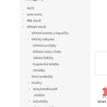
n
e
AKCE
l
Auto-moto
Bílé zboží
Dětské zboží
Dětské batohy a kapsičky
Dětský nábytek
Dětské postýlky
Dětské stoly a židle
Jídelní židličky
Kojenecká lehátka
Ohrádky
Hrací podložky
Hračky
Auta,letadla,lodě
Autíčka
Autodráhy
10 let