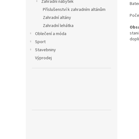
Zahradní nábytek
Bater
Příslušenství k zahradním altánům
Počet
Zahradní altány
Zahradní lehátka
Obsa
stan
Oblečení a móda
dopl
Sport
Stavebniny
Výprodej