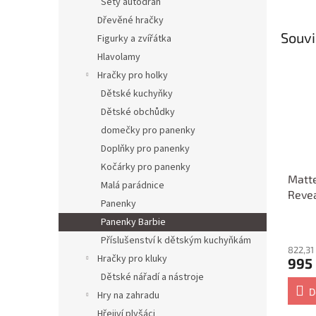
Sety autodráh
Dřevěné hračky
Souvi
Figurky a zvířátka
Hlavolamy
Hračky pro holky
Dětské kuchyňky
Dětské obchůdky
domečky pro panenky
Doplňky pro panenky
Kočárky pro panenky
Matte
Malá parádnice
Revea
Panenky
pand
Panenky Barbie
Příslušenství k dětským kuchyňkám
822,31
Hračky pro kluky
995
Dětské nářadí a nástroje
D
Hry na zahradu
Hřejiví plyšáci