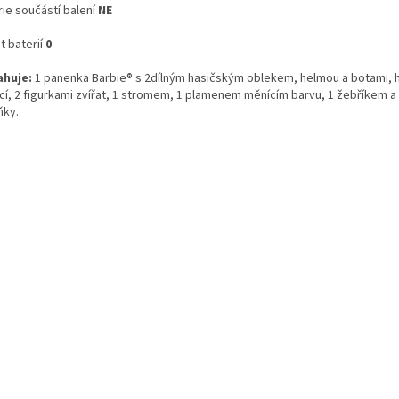
ie součástí balení
NE
 baterií
0
huje:
1 panenka Barbie® s 2dílným hasičským oblekem, helmou a botami, 
icí, 2 figurkami zvířat, 1 stromem, 1 plamenem měnícím barvu, 1 žebříkem a 
ňky.