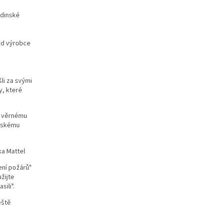
hrdinské
li za svými
y, které
u věrnému
ičskému
ení požárů"
žijte
ili".
eště