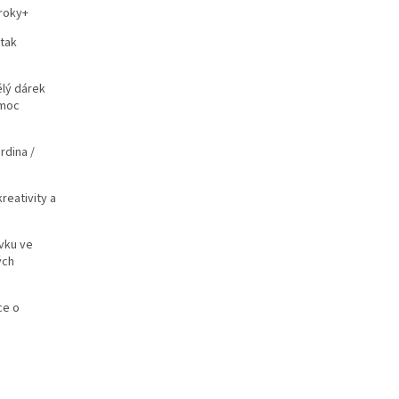
 tak
ělý dárek
omoc
reativity a
ívku ve
ých