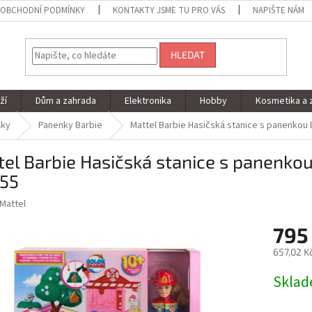
OBCHODNÍ PODMÍNKY
KONTAKTY JSME TU PRO VÁS
NAPIŠTE NÁM
HLEDAT
ží
Dům a zahrada
Elektronika
Hobby
Kosmetika a 
lky
Panenky Barbie
Mattel Barbie Hasičská stanice s panenkou 
el Barbie Hasičská stanice s panenkou
55
Mattel
795
657,02 K
Měrná
Skla
cena: