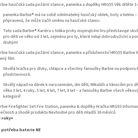
panenka Barbie® má na sobě odnímatelný hasičský oblek, boty a helmu –
připravená, že může začít směnu na hasičské stanici.
Tato sada Barbie® Kariéra s tolika prvky inspirujícími hru představuje skv
pro děti ve věku od 3 let, zejména pro ty, které milují dobrodružství a p
druhým!
Skvělá hračka pro dívky, chlapce a všechny fanoušky Barbie na podporu k
představivosti.
Skvělý nápad na dárek k narozeninám, dni dětí, Mikuláši a Vánocům pro d
věku 3 let, 4 roky, 5 let, 6 let, 7 let, 8 let – a fanoušky Barbie všech věkov
kategorií!
3 roky+
 potřeba baterie NE