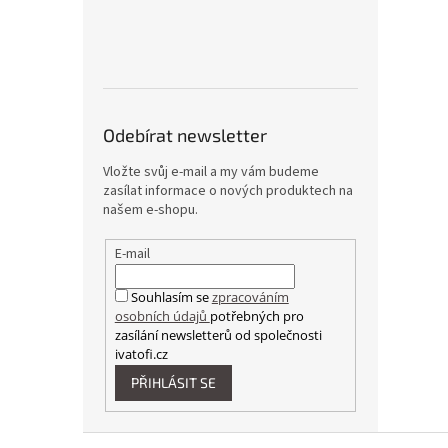
Odebírat newsletter
Vložte svůj e-mail a my vám budeme
zasílat informace o nových produktech na
našem e-shopu.
E-mail
Souhlasím se
zpracováním
osobních údajů
potřebných pro
zasílání newsletterů od společnosti
ivatofi.cz
PŘIHLÁSIT SE
Z