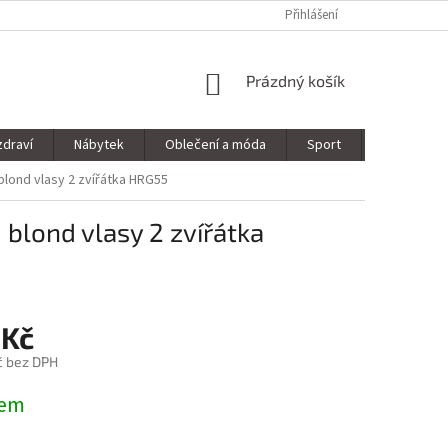
Přihlášení
NÁKUPNÍ
Prázdný košík
KOŠÍK
zdraví
Nábytek
Oblečení a móda
Sport
Stavebnin
blond vlasy 2 zvířátka HRG55
 blond vlasy 2 zvířátka
 Kč
č bez DPH
dem