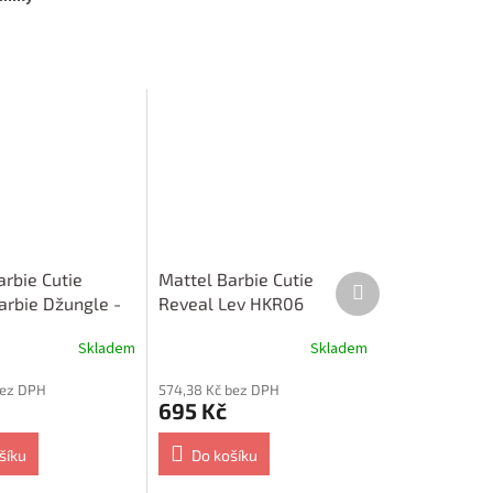
arbie Cutie
Mattel Barbie Cutie
Další
produkt
arbie Džungle -
Reveal Lev HKR06
P98
pastelová edice
Skladem
Skladem
bez DPH
574,38 Kč bez DPH
695 Kč
šíku
Do košíku