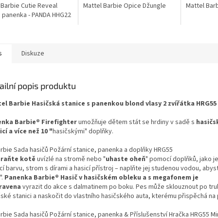
 Barbie Cutie Reveal
Mattel Barbie Opice Džungle
Mattel Bar
1 panenka - PANDA HHG22
s
Diskuze
ailní popis produktu
el Barbie Hasičská stanice s panenkou blond vlasy 2 zvířátka HRG55
nka Barbie® Firefighter
umožňuje dětem stát se hrdiny v sadě s
hasičs
cí a více než 10 "
hasičskými" doplňky.
raňte kotě
uvízlé na stromě nebo "
uhaste oheň
" pomocí doplňků, jako j
í barvu, strom s dírami a hasicí přístroj – naplňte jej studenou vodou, abyst
.
Panenka Barbie® Hasič v hasičském obleku a s megafonem je
ravena
vyrazit do akce s dalmatinem po boku. Pes může sklouznout po tr
čské stanici a naskočit do vlastního hasičského auta, kterému přispěchá n