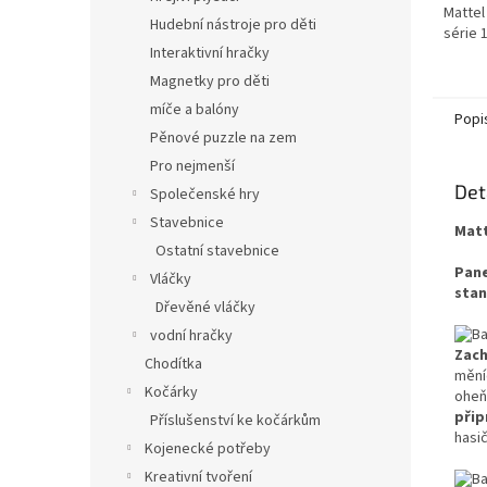
Mattel
Hudební nástroje pro děti
série 
Interaktivní hračky
Magnetky pro děti
míče a balóny
Popi
Pěnové puzzle na zem
Pro nejmenší
Det
Společenské hry
Stavebnice
Matt
Ostatní stavebnice
Pane
Vláčky
stani
Dřevěné vláčky
vodní hračky
Zach
Chodítka
měníc
Kočárky
oheň"
přip
Příslušenství ke kočárkům
hasi
Kojenecké potřeby
Kreativní tvoření