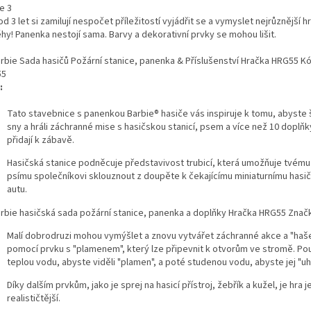
od 3 let si zamilují nespočet příležitostí vyjádřit se a vymyslet nejrůznější 
hy! Panenka nestojí sama. Barvy a dekorativní prvky se mohou lišit.
:
Tato stavebnice s panenkou Barbie® hasiče vás inspiruje k tomu, abyste š
sny a hráli záchranné mise s hasičskou stanicí, psem a více než 10 doplňk
přidají k zábavě.
Hasičská stanice podněcuje představivost trubicí, která umožňuje tvém
psímu společníkovi sklouznout z doupěte k čekajícímu miniaturnímu has
autu.
Malí dobrodruzi mohou vymýšlet a znovu vytvářet záchranné akce a "haš
pomocí prvku s "plamenem", který lze připevnit k otvorům ve stromě. Pou
teplou vodu, abyste viděli "plamen", a poté studenou vodu, abyste jej "uhas
Díky dalším prvkům, jako je sprej na hasicí přístroj, žebřík a kužel, je hra j
realističtější.