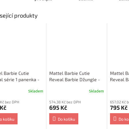
sející produkty
l Barbie Cutie
Mattel Barbie Cutie
Mattel B
l série 1 panenka -
Reveal Barbie Džungle -
Reveal B
a HHG22
Opice HKR01
Slon HK
Skladem
Skladem
 Kč bez DPH
574,38 Kč bez DPH
657,02 Kč 
 Kč
695 Kč
795 Kč
o košíku
Do košíku
Do ko