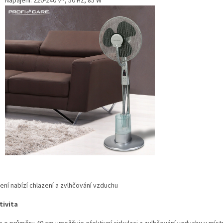
Napájení: 220-240 V~, 50 Hz, 85 W
ení nabízí chlazení a zvlhčování vzduchu
tivita