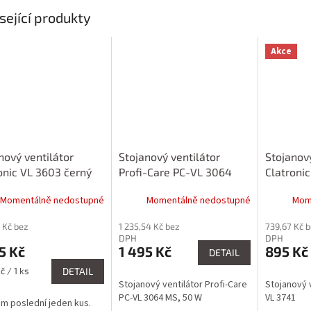
sející produkty
Akce
nový ventilátor
Stojanový ventilátor
Stojanový
onic VL 3603 černý
Profi-Care PC-VL 3064
Clatronic
MS, 50 W
Momentálně nedostupné
Momentálně nedostupné
Mom
 Kč bez
1 235,54 Kč bez
739,67 Kč 
DPH
DPH
5 Kč
1 495 Kč
895 Kč
DETAIL
č / 1 ks
DETAIL
Stojanový ventilátor Profi-Care
Stojanový v
PC-VL 3064 MS, 50 W
VL 3741
m poslední jeden kus.