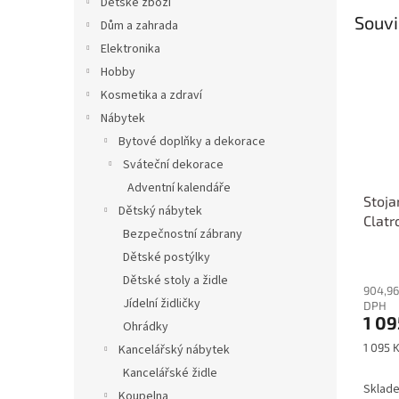
Dětské zboží
Souvi
Dům a zahrada
Elektronika
Hobby
Kosmetika a zdraví
Nábytek
Bytové doplňky a dekorace
Sváteční dekorace
Adventní kalendáře
Stoja
Dětský nábytek
Clatr
Bezpečnostní zábrany
Dětské postýlky
Dětské stoly a židle
904,96
Jídelní židličky
DPH
1 09
Ohrádky
Měrná
1 095 K
Kancelářský nábytek
cena:
Kancelářské židle
Sklade
Koupelna