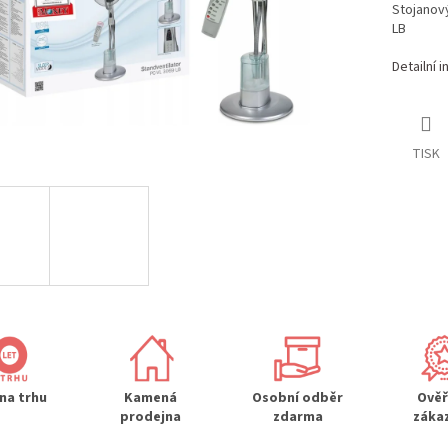
Stojanový
LB
Detailní 
TISK
 na trhu
Kamená
Osobní odběr
Ově
prodejna
zdarma
záka