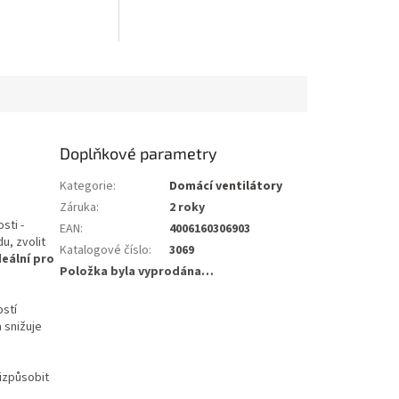
Doplňkové parametry
Kategorie
:
Domácí ventilátory
Záruka
:
2 roky
sti -
EAN
:
4006160306903
u, zvolit
Katalogové číslo
:
3069
deální pro
Položka byla vyprodána…
stí
 snižuje
izpůsobit