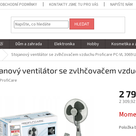
OBCHODNÍ PODMÍNKY
KONTAKTY JSME TU PRO VÁS
NAPIŠTE NÁM
HLEDAT
ží
Dům a zahrada
Elektronika
Hobby
Kosmetika a 
Stojanový ventilátor se zvlhčovačem vzduchu Proficare PC-VL 3069 L
anový ventilátor se zvlhčovačem vzdu
ProfiCare
2 79
2 309,92
Měrná
Momen
cena:
Položka 