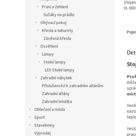
Stojan
Praní a žehlení
VL 360
Sušáky na prádlo
Obývací pokoj
Křesla a taburety
Popi
Závěsná křesla
Osvětlení
Det
Lampy
Stolní lampy
Sto
LED Stolní lampy
Prof
Zahradní nábytek
můžet
Příslušenství k zahradním altánům
sprá
Zahradní altány
míst
Zahradní lehátka
Venti
Oblečení a móda
nast
tepl
Sport
Stavebniny
Vest
Výprodej
prac