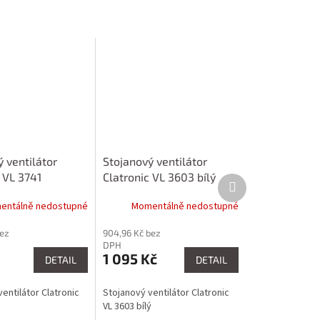
 ventilátor
Stojanový ventilátor
 VL 3741
Clatronic VL 3603 bílý
Další
produkt
entálně nedostupné
Momentálně nedostupné
bez
904,96 Kč bez
DPH
1 095 Kč
DETAIL
DETAIL
entilátor Clatronic
Stojanový ventilátor Clatronic
VL 3603 bílý