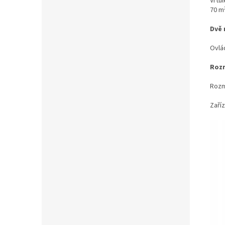
Vrtu
70 m
Dvě 
Ovlá
Rozm
Rozm
Zaříz