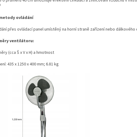
le o průměru 40 cm umožňuje efektivní cirkulaci a zvlhčování vzduchu v mís
²
metody ovládání
dání přes ovládací panel umístěný na horní straně zařízení nebo dálkového
ěry ventilátoru:
ěry (cca Š x V x H) a hmotnost
ení: 435 x 1250 x 400 mm; 6.81 kg