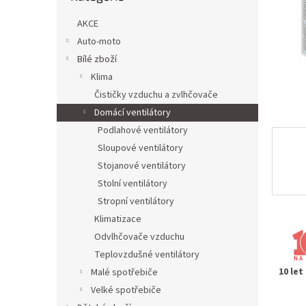
n
e
AKCE
l
Auto-moto
Bílé zboží
Klima
Čističky vzduchu a zvlhčovače
Domácí ventilátory
Podlahové ventilátory
Sloupové ventilátory
Stojanové ventilátory
Stolní ventilátory
Stropní ventilátory
Klimatizace
Odvlhčovače vzduchu
Teplovzdušné ventilátory
10 let
Malé spotřebiče
Velké spotřebiče