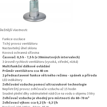
ležitější vlastnosti:
Funkce oscilace
Tichý provoz ventilátoru
Nastavitelný úhel sklonu
Kovová ochranná síťovina
Časovač: 0,5 h - 7,5 h (v 30minutových intervalech)
3 úrovně rychlosti ventilátoru (vysoká, střední, nízká)
Multifunkční dálkové ovládání
Průměr ventilátoru cca 40 cm
2 přednastavené funkce větrného režimu - spánek a příroda
LED indikátory
Zvlhčování vzduchu pomocí ultrazvukové technologie
Nepřetržitý provoz zvlhčovače vzduchu až 15 hodin
Snadné plnění díky odnímatelné nádržce na vodu o objemu 3 litry
Zvlhčovač vzduchu je vhodný pro místnosti do 60–70 m²
Zvlhčovací výkon: cca 0,2 l/h - 0,3 l/h