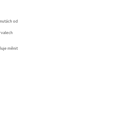
inutách od
rvalech
ňuje měnit