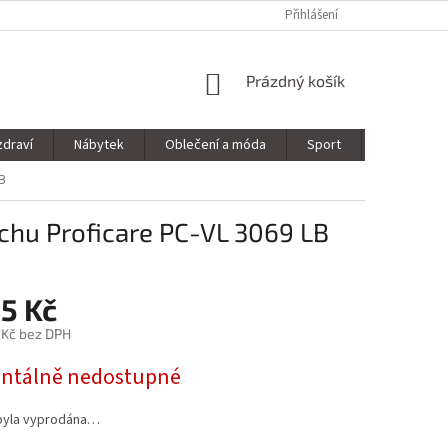
Přihlášení
NÁKUPNÍ
Prázdný košík
KOŠÍK
zdraví
Nábytek
Oblečení a móda
Sport
Stavebnin
B
chu Proficare PC-VL 3069 LB
5 Kč
 Kč bez DPH
tálně nedostupné
byla vyprodána…