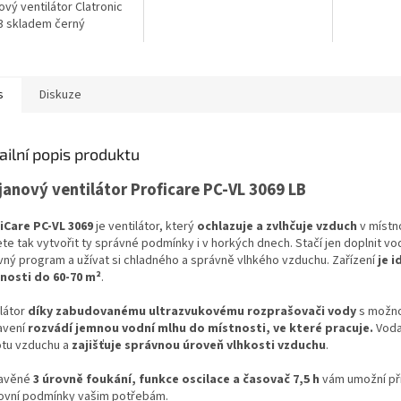
ový ventilátor Clatronic
3 skladem černý
s
Diskuze
ailní popis produktu
janový ventilátor Proficare PC-VL 3069 LB
iCare PC-VL 3069
je ventilátor, který
ochlazuje a zvlhčuje vzduch
v místno
e tak vytvořit ty správné podmínky i v horkých dnech. Stačí jen doplnit vod
vný program a užívat si chladného a správně vlhkého vzduchu. Zařízení
je i
nosti do 60-70 m²
.
látor
díky zabudovanému ultrazvukovému rozprašovači vody
s možno
avení
rozvádí jemnou vodní mlhu do místnosti, ve které pracuje.
Voda
otu vzduchu a
zajišťuje správnou úroveň vlhkosti vzduchu
.
avěné
3 úrovně foukání, funkce oscilace a časovač 7,5 h
vám umožní př
ovní podmínky vašim potřebám.