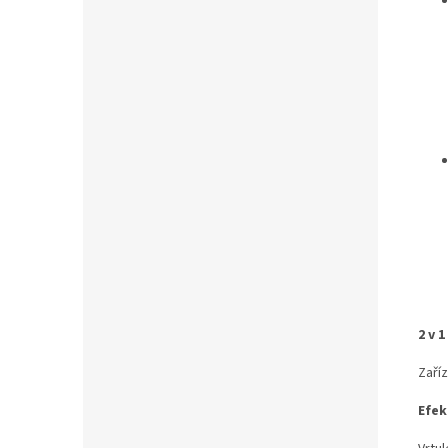
2 v 1
Zaříz
Efek