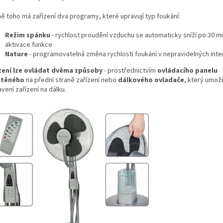
ě toho má zařízení dva programy, které upravují typ foukání:
Režim spánku
- rychlost proudění vzduchu se automaticky sníží po 30 m
aktivace funkce
Nature
- programovatelná změna rychlosti foukání v nepravidelných inte
zení lze ovládat dvěma způsoby
- prostřednictvím
ovládacího panelu
stěného
na přední straně zařízení nebo
dálkového ovladače
, který umož
vení zařízení na dálku.