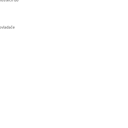
tnostech do
 ovladače