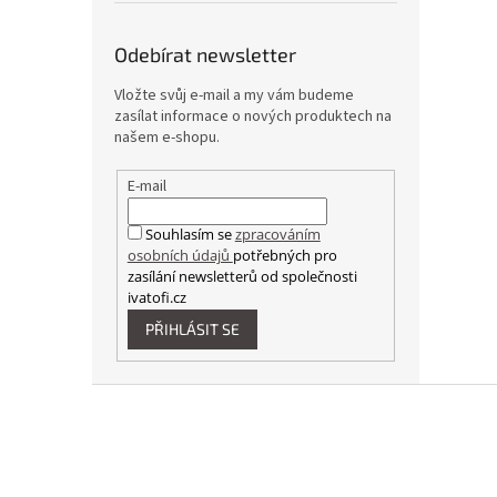
Odebírat newsletter
Vložte svůj e-mail a my vám budeme
zasílat informace o nových produktech na
našem e-shopu.
E-mail
Souhlasím se
zpracováním
osobních údajů
potřebných pro
zasílání newsletterů od společnosti
ivatofi.cz
PŘIHLÁSIT SE
Z
á
p
a
t