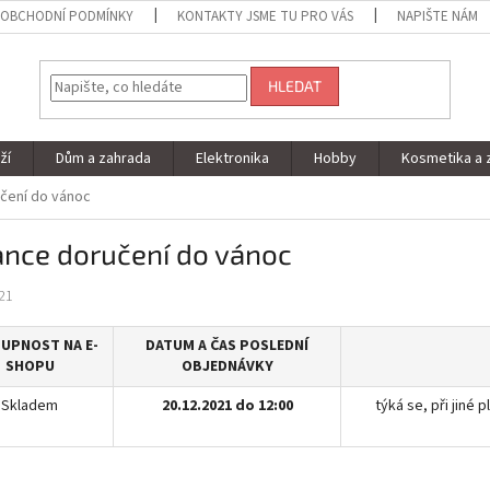
OBCHODNÍ PODMÍNKY
KONTAKTY JSME TU PRO VÁS
NAPIŠTE NÁM
HLEDAT
ží
Dům a zahrada
Elektronika
Hobby
Kosmetika a 
čení do vánoc
ance doručení do vánoc
21
UPNOST NA E-
DATUM A ČAS POSLEDNÍ
SHOPU
OBJEDNÁVKY
Skladem
20.12.2021 do 12:00
týká se, při jiné