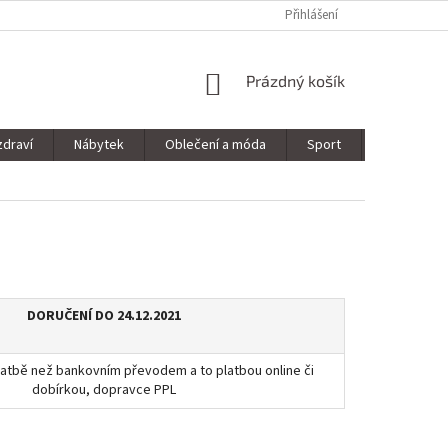
Přihlášení
NÁKUPNÍ
Prázdný košík
KOŠÍK
zdraví
Nábytek
Oblečení a móda
Sport
Stavebnin
DORUČENÍ DO 24.12.2021
 platbě než bankovním převodem a to platbou online či
dobírkou, dopravce PPL