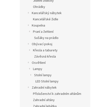
Jídelní židličky
Ohrádky
Kancelářský nábytek
Kancelářské židle
Koupelna
Praní a žehlení
Sušáky na prádlo
Obývací pokoj
Křesla a taburety
Závěsná křesla
Osvětlení
Lampy
Stolní lampy
LED Stolní lampy
Zahradní nábytek
Příslušenství k zahradním altánům
Zahradní altány
Zahradní lehátka