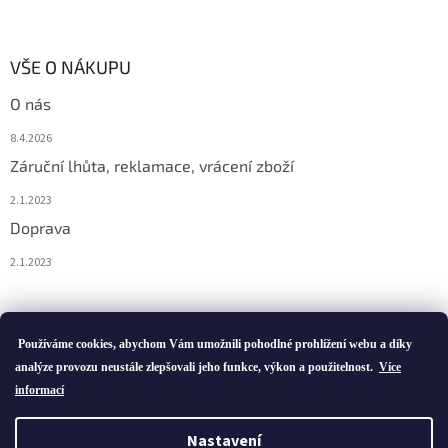
VŠE O NÁKUPU
O nás
8.4.2026
Záruční lhůta, reklamace, vrácení zboží
2.1.2023
Doprava
2.1.2023
Vytvořil Shoptet
Používáme cookies, abychom Vám umožnili pohodlné prohlížení webu a díky
analýze provozu neustále zlepšovali jeho funkce, výkon a použitelnost.
Více
informací
Copyright 2026
ivatofi.cz
. Všechna práva vyhrazena.
Nastavení