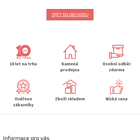
ZPĚT DO OBCHODU
10 let na trhu
Kamená
Osobní odběr
prodejna
zdarma
Ověřeno
Zboží skladem
Nízká cena
zákazníky
Z
á
p
a
Informace pro vás