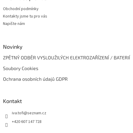
t
Obchodní podmínky
í
Kontakty jsme tu pro vás
Napište nám
Novinky
ZPĚTNÝ ODBĚR VYSLOUŽILÝCH ELEKTROZAŘÍZENÍ / BATERIÍ
Soubory Cookies
Ochrana osobních údajů GDPR
Kontakt
iva.tofi
@
seznam.cz
+420 607 147 728