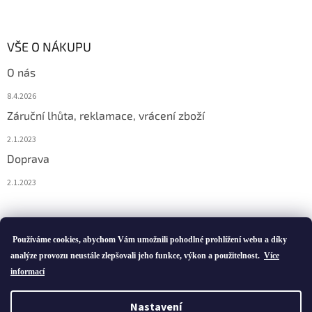
VŠE O NÁKUPU
O nás
8.4.2026
Záruční lhůta, reklamace, vrácení zboží
2.1.2023
Doprava
2.1.2023
Vytvořil Shoptet
Používáme cookies, abychom Vám umožnili pohodlné prohlížení webu a díky
analýze provozu neustále zlepšovali jeho funkce, výkon a použitelnost.
Více
informací
Copyright 2026
ivatofi.cz
. Všechna práva vyhrazena.
Nastavení