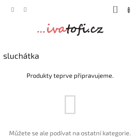
Přejít
NÁKUP
na
obsah
KOŠÍK
sluchátka
Produkty teprve připravujeme.
Můžete se ale podívat na ostatní kategorie.