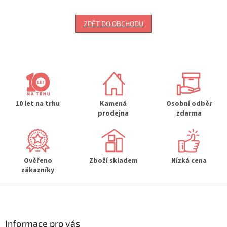
ZPĚT DO OBCHODU
10 let na trhu
Kamená
Osobní odběr
prodejna
zdarma
Ověřeno
Zboží skladem
Nízká cena
zákazníky
Z
á
p
a
Informace pro vás