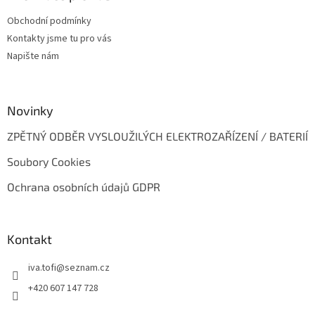
t
Obchodní podmínky
í
Kontakty jsme tu pro vás
Napište nám
Novinky
ZPĚTNÝ ODBĚR VYSLOUŽILÝCH ELEKTROZAŘÍZENÍ / BATERIÍ
Soubory Cookies
Ochrana osobních údajů GDPR
Kontakt
iva.tofi
@
seznam.cz
+420 607 147 728