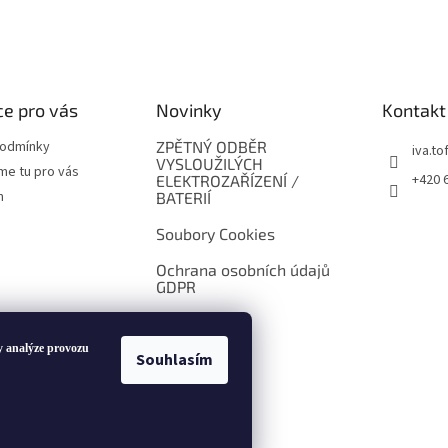
e pro vás
Novinky
Kontakt
podmínky
ZPĚTNÝ ODBĚR
iva.tof
VYSLOUŽILÝCH
me tu pro vás
+420 
ELEKTROZAŘÍZENÍ /
m
BATERIÍ
Soubory Cookies
Ochrana osobních údajů
GDPR
y analýze provozu
Souhlasím