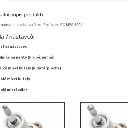
ailní popis produktu
 náhradních nástavců pro Proficare PC-MPS 3004
a 7 nástavců:
lešticí nástavec
pilníky na nehty (hrubé/jemné)
velké mlecí kužely (kulaté/ploché)
malé mlecí kužely
malý mlecí válec