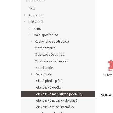
n
e
AKCE
l
Auto-moto
Bílé zboží
Klima
Malé spotřebiče
Kuchyňské spotřebiče
Meteostanice
Odpuzovače zvířat
Odstraňovače žmolků
Parní čističe
Péče o tělo
10 let
Čistič pleti a pórů
elektrické dečky
Souvi
elektrické manikúry a pedikúry
elektrické natáčky do vlasů
elektrické zubní kartáčky