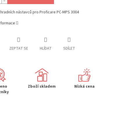
áhradních nástavců pro Proficare PC-MPS 3004
informace
ZEPTAT SE
HLÍDAT
SDÍLET
řeno
Zboží skladem
Nízká cena
zníky