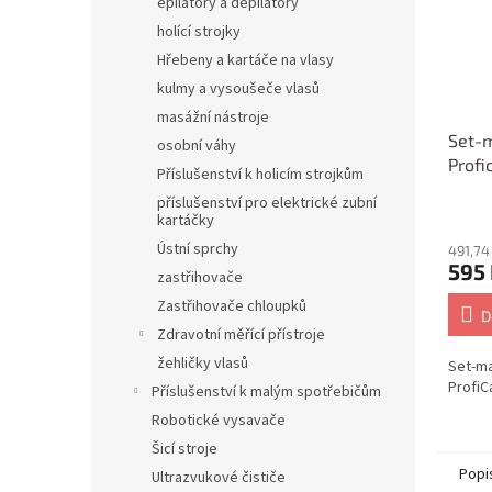
epilátory a depilátory
holící strojky
Hřebeny a kartáče na vlasy
kulmy a vysoušeče vlasů
masážní nástroje
Set-m
osobní váhy
Prof
Příslušenství k holicím strojkům
příslušenství pro elektrické zubní
kartáčky
Ústní sprchy
491,74
595
zastřihovače
Zastřihovače chloupků
D
Zdravotní měřící přístroje
žehličky vlasů
Set-ma
ProfiC
Příslušenství k malým spotřebičům
Robotické vysavače
Šicí stroje
Popi
Ultrazvukové čističe