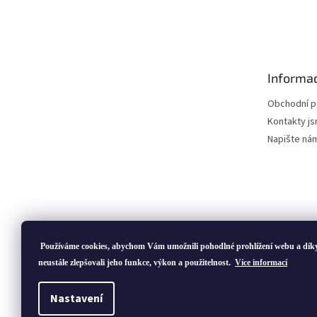
Z
á
p
a
t
Informac
í
Obchodní 
Kontakty js
Napište ná
Používáme cookies, abychom Vám umožnili pohodlné prohlížení webu a dík
neustále zlepšovali jeho funkce, výkon a použitelnost.
Více informací
Copyright 2026
ivatofi.cz
. Všechna práva vyhrazena.
Nastavení