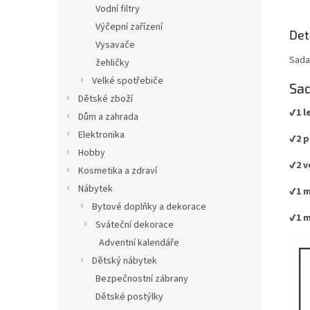
Vodní filtry
Výčepní zařízení
Det
Vysavače
Sada
žehličky
Velké spotřebiče
Sad
Dětské zboží
✔️1 
Dům a zahrada
Elektronika
✔️2 
Hobby
✔️2 
Kosmetika a zdraví
Nábytek
✔️1 
Bytové doplňky a dekorace
✔️1 
Sváteční dekorace
Adventní kalendáře
Dětský nábytek
Bezpečnostní zábrany
Dětské postýlky