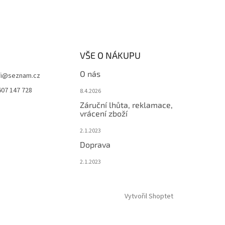
VŠE O NÁKUPU
O nás
i
@
seznam.cz
607 147 728
8.4.2026
Záruční lhůta, reklamace,
vrácení zboží
2.1.2023
Doprava
2.1.2023
Vytvořil Shoptet