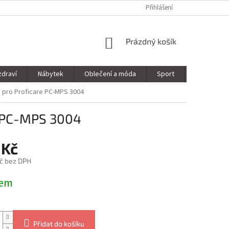
Přihlášení
NÁKUPNÍ
Prázdný košík
KOŠÍK
zdraví
Nábytek
Oblečení a móda
Sport
Stavebnin
 pro Proficare PC-MPS 3004
e PC-MPS 3004
 Kč
č bez DPH
dem
Přidat do košíku