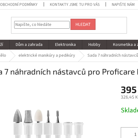
OBCHODNÍ PODMÍNKY
KONTAKTY JSME TU PRO VÁS
NAPIŠTE NÁM
HLEDAT
ží
Dům a zahrada
Elektronika
Hobby
Kosmetika a 
tělo
elektrické manikúry a pedikúry
Sada 7 náhradních nástavců
a 7 náhradních nástavců pro Proficar
395
326,45 K
Měrná
Skla
cena: