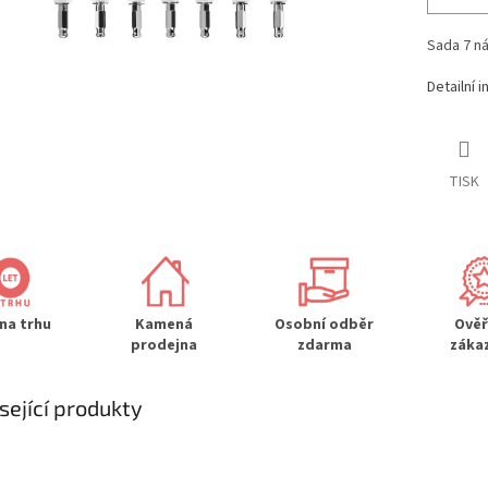
Sada 7 n
Detailní 
TISK
 na trhu
Kamená
Osobní odběr
Ově
prodejna
zdarma
záka
sející produkty