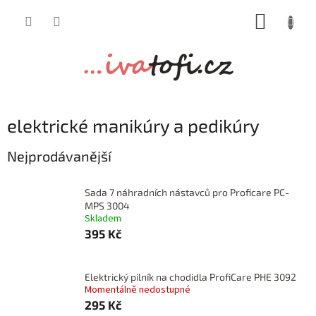
Přejít
NÁKUP
na
obsah
KOŠÍK
elektrické manikúry a pedikúry
Nejprodávanější
Sada 7 náhradních nástavců pro Proficare PC-
MPS 3004
Skladem
395 Kč
Elektrický pilník na chodidla ProfiCare PHE 3092
Momentálně nedostupné
295 Kč