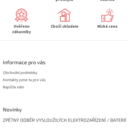
r
v
k
y
Ověřeno
Zboží skladem
Nízká cena
v
zákazníky
ý
p
Z
i
s
á
u
p
a
Informace pro vás
t
Obchodní podmínky
í
Kontakty jsme tu pro vás
Napište nám
Novinky
ZPĚTNÝ ODBĚR VYSLOUŽILÝCH ELEKTROZAŘÍZENÍ / BATERIÍ