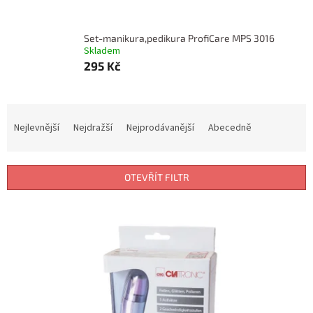
Set-manikura,pedikura ProfiCare MPS 3016
Skladem
295 Kč
Ř
a
Nejlevnější
Nejdražší
Nejprodávanější
Abecedně
z
e
n
OTEVŘÍT FILTR
í
p
V
r
ý
o
p
d
i
u
s
k
p
t
r
ů