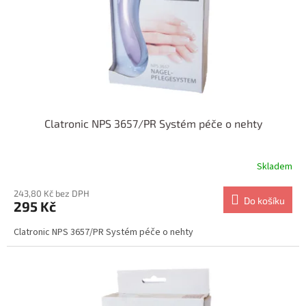
o
d
u
k
t
ů
Clatronic NPS 3657/PR Systém péče o nehty
Skladem
243,80 Kč bez DPH
Do košíku
295 Kč
Clatronic NPS 3657/PR Systém péče o nehty