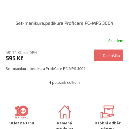
Set-manikura,pedikura Proficare PC-MPS 3004
Skladem
491,74 Kč bez DPH
Do košíku
595 Kč
Set-manikura,pedikura ProfiCare PC-MPS 3004
6
položek celkem
O
v
l
á
d
a
c
í
10 let na trhu
Kamená
Osobní odběr
p
prodejna
zdarma