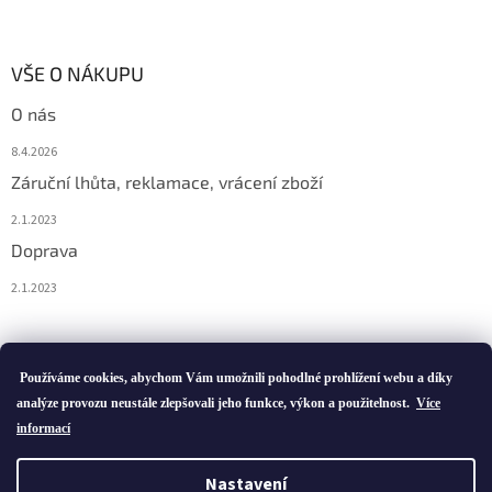
VŠE O NÁKUPU
O nás
8.4.2026
Záruční lhůta, reklamace, vrácení zboží
2.1.2023
Doprava
2.1.2023
Vytvořil Shoptet
Používáme cookies, abychom Vám umožnili pohodlné prohlížení webu a díky
analýze provozu neustále zlepšovali jeho funkce, výkon a použitelnost.
Více
informací
Copyright 2026
ivatofi.cz
. Všechna práva vyhrazena.
Nastavení