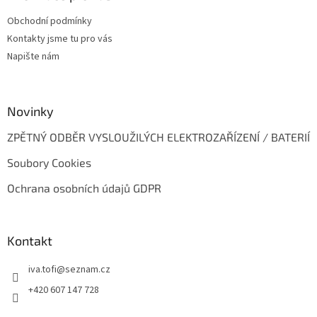
t
Obchodní podmínky
í
Kontakty jsme tu pro vás
Napište nám
Novinky
ZPĚTNÝ ODBĚR VYSLOUŽILÝCH ELEKTROZAŘÍZENÍ / BATERIÍ
Soubory Cookies
Ochrana osobních údajů GDPR
Kontakt
iva.tofi
@
seznam.cz
+420 607 147 728