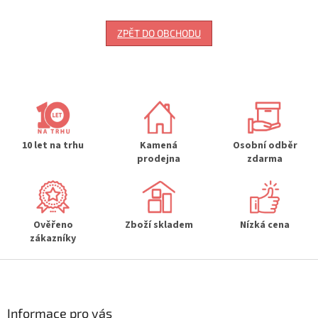
ZPĚT DO OBCHODU
10 let na trhu
Kamená
Osobní odběr
prodejna
zdarma
Ověřeno
Zboží skladem
Nízká cena
zákazníky
Z
á
p
a
Informace pro vás