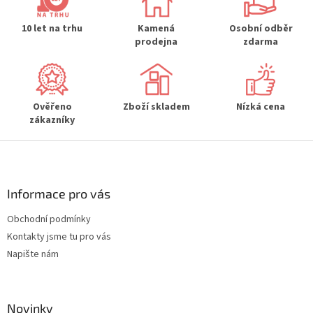
a
c
í
10 let na trhu
Kamená
Osobní odběr
p
prodejna
zdarma
r
v
k
y
Ověřeno
Zboží skladem
Nízká cena
v
zákazníky
ý
p
Z
i
s
á
u
p
a
Informace pro vás
t
Obchodní podmínky
í
Kontakty jsme tu pro vás
Napište nám
Novinky