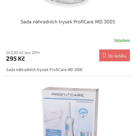
ů
Sada náhradních trysek ProfiCare MD 3005
Skladem
243,80 Kč bez DPH
Do košíku
295 Kč
Sada náhradních trysek ProfiCare MD 3005