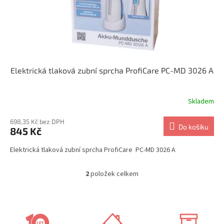
Elektrická tlaková zubní sprcha ProfiCare PC-MD 3026 A
Skladem
698,35 Kč bez DPH
Do košíku
845 Kč
Elektrická tlaková zubní sprcha ProfiCare PC-MD 3026 A
2
položek celkem
O
v
l
á
d