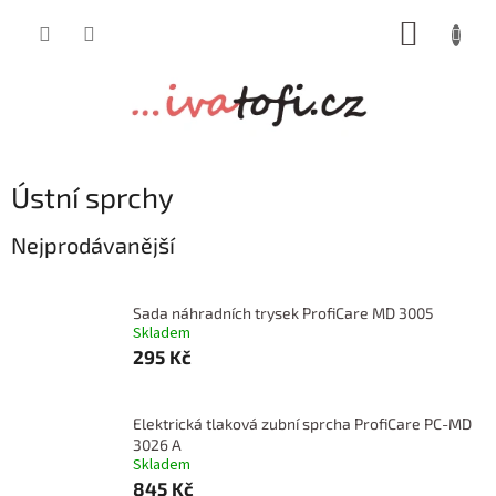
Přejít
NÁKUP
na
obsah
KOŠÍK
Ústní sprchy
Nejprodávanější
Sada náhradních trysek ProfiCare MD 3005
Skladem
295 Kč
Elektrická tlaková zubní sprcha ProfiCare PC-MD
3026 A
Skladem
845 Kč