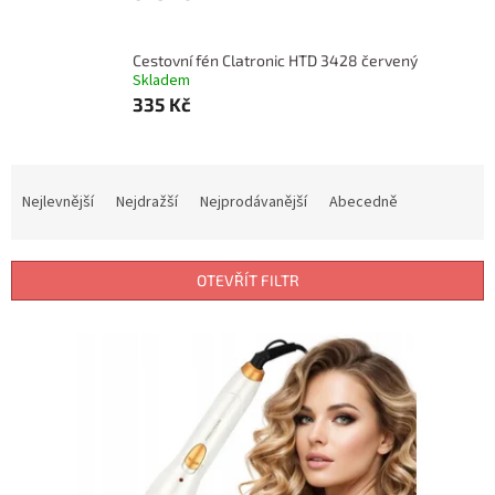
Cestovní fén Clatronic HTD 3428 červený
Skladem
335 Kč
Ř
a
Nejlevnější
Nejdražší
Nejprodávanější
Abecedně
z
e
n
OTEVŘÍT FILTR
í
p
V
r
ý
o
p
d
i
u
s
k
p
t
r
ů