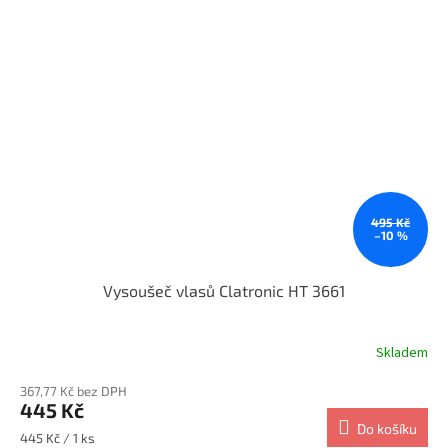
495 Kč
–10 %
Vysoušeč vlasů Clatronic HT 3661
Skladem
367,77 Kč bez DPH
445 Kč
Do košíku
Měrná
445 Kč / 1 ks