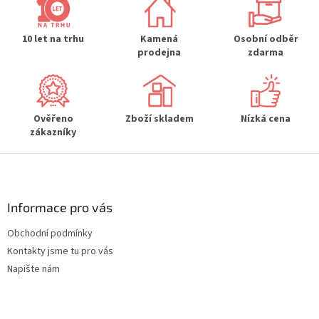
í
í
p
r
10 let na trhu
Kamená
Osobní odběr
v
prodejna
zdarma
k
y
v
ý
p
Ověřeno
Zboží skladem
Nízká cena
i
zákazníky
s
u
Z
á
p
a
Informace pro vás
t
Obchodní podmínky
í
Kontakty jsme tu pro vás
Napište nám