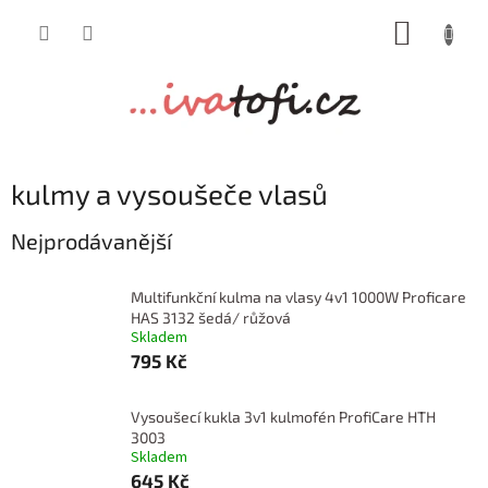
Přejít
NÁKUP
na
obsah
KOŠÍK
kulmy a vysoušeče vlasů
Nejprodávanější
Multifunkční kulma na vlasy 4v1 1000W Proficare
HAS 3132 šedá/ růžová
Skladem
795 Kč
Vysoušecí kukla 3v1 kulmofén ProfiCare HTH
3003
Skladem
645 Kč