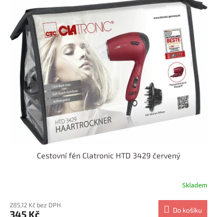
Cestovní fén Clatronic HTD 3429 červený
Skladem
285,12 Kč bez DPH
Do košíku
345 Kč