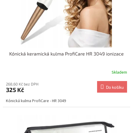
o
d
u
k
t
ů
Kónická keramická kulma ProfiCare HR 3049 ionizace
Skladem
268,60 Kč bez DPH
Do košíku
325 Kč
Kónická kulma ProfiCare - HR 3049