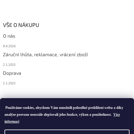
VŠE O NÁKUPU
O nás
8.4.2026
Záruční lhůta, reklamace, vrácení zboží
2.1.2023
Doprava
2.1.2023
Vytvořil Shoptet
Používáme cookies, abychom Vám umožnili pohodlné prohlížení webu a díky
analýze provozu neustále zlepšovali jeho funkce, výkon a použitelnost.
Více
informací
Copyright 2026
ivatofi.cz
. Všechna práva vyhrazena.