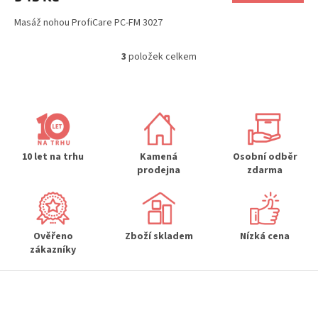
Masáž nohou ProfiCare PC-FM 3027
3
položek celkem
O
v
l
á
d
a
c
í
10 let na trhu
Kamená
Osobní odběr
p
prodejna
zdarma
r
v
k
y
Ověřeno
Zboží skladem
Nízká cena
v
zákazníky
ý
p
Z
i
s
á
u
p