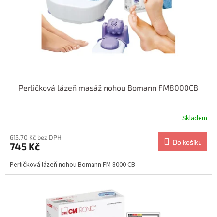
o
d
u
k
t
ů
Perličková lázeň masáž nohou Bomann FM8000CB
Skladem
615,70 Kč bez DPH
Do košíku
745 Kč
Perličková lázeň nohou Bomann FM 8000 CB