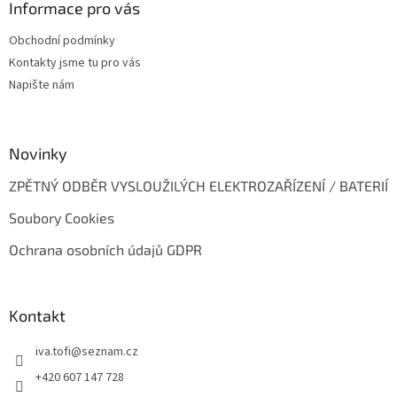
a
Informace pro vás
t
Obchodní podmínky
í
Kontakty jsme tu pro vás
Napište nám
Novinky
ZPĚTNÝ ODBĚR VYSLOUŽILÝCH ELEKTROZAŘÍZENÍ / BATERIÍ
Soubory Cookies
Ochrana osobních údajů GDPR
Kontakt
iva.tofi
@
seznam.cz
+420 607 147 728