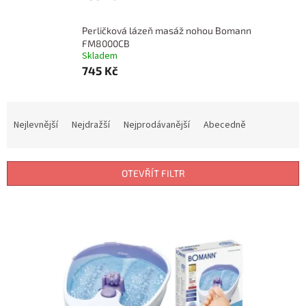
Perličková lázeň masáž nohou Bomann
FM8000CB
Skladem
745 Kč
Ř
a
Nejlevnější
Nejdražší
Nejprodávanější
Abecedně
z
e
n
OTEVŘÍT FILTR
í
p
V
r
ý
o
p
d
i
u
s
k
p
t
r
ů