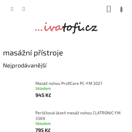
Přejít
NÁKUP
na
obsah
KOŠÍK
masážní přístroje
Nejprodávanější
Masáž nohou ProfiCare PC-FM 3027
Skladem
945 Kč
Perličková lázeň masáž nohou CLATRONIC FM
3389
Skladem
795 Kč