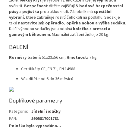
židle.
Měkký kryt
je vyroben z ekokůže a lze jej
vyjmout
a
vyčistit.
Bezpečnost
dítěte zajišťují
5-bodové bezpečnostní
pásy
a
pojistka
proti uklouznutí. Zásobník má
speciální
vybrání
, které zabraňuje rozlití čehokoli na podlahu. Sedák je
také
nastavitelný: opěradlo, opěrka nohou a výška sedáku
.
Další výhodou sedačky jsou odolná
kolečka s aretací a
gumovým běhounem
. Maximální zatížení židle je 20 kg.
BALENÍ
Rozměry balení:
51x23x56 cm,
Hmotnost:
7 kg
Certifikáty CE, EN 71, EN 14988
Věk dítěte od 6 do 36 měsíců
Doplňkové parametry
Kategorie
:
Jídelní židličky
EAN
:
5905817001781
Položka byla vyprodána…