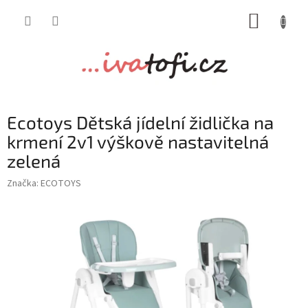
Přejít
NÁKUP
na
obsah
KOŠÍK
Ecotoys Dětská jídelní židlička na
krmení 2v1 výškově nastavitelná
zelená
Značka:
ECOTOYS