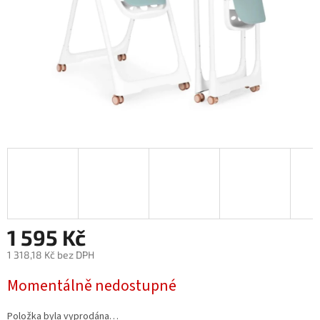
1 595 Kč
1 318,18 Kč bez DPH
Měrná
Momentálně nedostupné
cena:
Položka byla vyprodána…