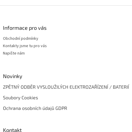
Z
á
p
a
Informace pro vás
t
Obchodní podmínky
í
Kontakty jsme tu pro vás
Napište nám
Novinky
ZPĚTNÝ ODBĚR VYSLOUŽILÝCH ELEKTROZAŘÍZENÍ / BATERIÍ
Soubory Cookies
Ochrana osobních údajů GDPR
Kontakt