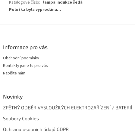
Katalogové číslo
:
lampa indukce šedá
Položka byla vyprodána…
Z
á
p
a
Informace pro vás
t
Obchodní podmínky
í
Kontakty jsme tu pro vás
Napište nám
Novinky
ZPĚTNÝ ODBĚR VYSLOUŽILÝCH ELEKTROZAŘÍZENÍ / BATERIÍ
Soubory Cookies
Ochrana osobních údajů GDPR