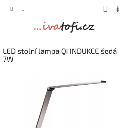
Přejít
NÁKUP
na
obsah
KOŠÍK
LED stolní lampa QI INDUKCE šedá
7W