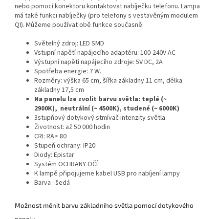
nebo pomocí konektoru kontaktovat nabíječku telefonu.
Lampa
má také funkci nabíječky (pro telefony s vestavěným modulem
QI).
Můžeme používat obě funkce současně.
Světelný zdroj: LED SMD
Vstupní napětí napájecího adaptéru: 100-240V AC
Výstupní napětí napájecího zdroje: 5V DC, 2A
Spotřeba energie: 7 W.
Rozměry: výška 65 cm, šířka základny 11 cm, délka
základny 17,5 cm
Na panelu lze zvolit barvu světla: teplé (~
2900K),
neutrální (~ 4500K), studené (~ 6000K)
3stupňový dotykový stmívač intenzity světla
Životnost: až 50 000 hodin
CRI: RA> 80
Stupeň ochrany: IP20
Diody: Epistar
Systém OCHRANY OČÍ
K lampě připojujeme kabel USB pro nabíjení lampy
Barva : šedá
Možnost měnit barvu základního světla pomocí dotykového