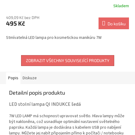
Skladem
409,09 Kč bez DPH
495 Kč
Do košíku
Stmívatelná LED lampa pro kosmetickou manikúru 7W
ZOBRAZIT VŠECHNY SOUVISEJÍCÍ PRODUKTY
Popis
Diskuze
Detailní popis produktu
LED stolní lampa QI INDUKCE šedá
7W LED LAMP má schopnost upravovat světlo.
Hlava lampy může
být nakloněna, což usnadňuje optimální nastavení světelného
paprsku.
Každá lampa je dodávána s kabelem USB pro nabíjení
lampy.
Můžete jej nabít připojením přímo k počítači / notebooku