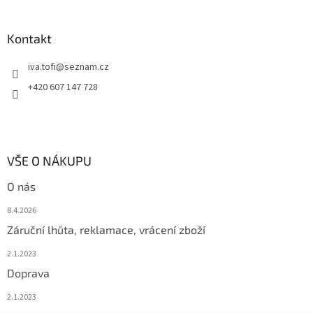
Kontakt
iva.tofi
@
seznam.cz
+420 607 147 728
VŠE O NÁKUPU
O nás
8.4.2026
Záruční lhůta, reklamace, vrácení zboží
2.1.2023
Doprava
2.1.2023