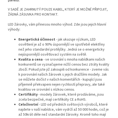
panelu.
V SADĚ JE ZAHRNUTÝ POUZE KABEL, KTERÝ JE MOŽNÉ PŘIPOJIT,
ŽÁDNÁ ZÁSUVKA PRO KONTAKT
.
LED žárovky, vám přinesou mnoho výhod.
Zde jsou jejich hlavní
výhody:
Energetická účinnost
- jak ukazuje výzkum, LED
osvětlení je až o 90% úspornější ve spotřebě elektřiny
než jeho standardní protějšky.
Jedná se o energeticky
nejúspornější osvětlovací systém na světě.
Kvalita a cena
- ve srovnání s mnoha nabídkami našich
konkurentů se vyznačujeme nižší cenou bez ztráty kvality
zboží.
Pokud jste již zakoupili od konkurence - zveme vás
k porovnání našich žárovek s jejich dražšími modely.
Jak
se můžete dočíst v našich komentářích - kupující jsou
příjemně překvapeni nejen rychlostí přepravy, ale také
kvalitou ve srovnání s nízkou cenou.
Certifikáty
- modely žárovek, které prodáváme, jsou
zcela bezpečné, mají certifikáty CE a RoHS.
Celoživotní
- LED od předních světových výrobců, které
najdete v naší nabídce, vám vydrží až 50 000 hodin, což je
až 50krát déle než standardní žárovky. Kromě toho mají