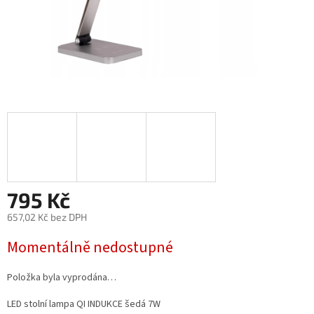
795 Kč
657,02 Kč bez DPH
Měrná
Momentálně nedostupné
cena:
Položka byla vyprodána…
LED stolní lampa QI INDUKCE šedá 7W