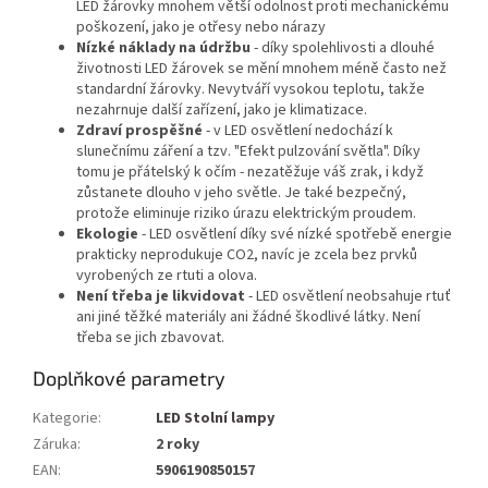
LED žárovky mnohem větší odolnost proti mechanickému
poškození, jako je otřesy nebo nárazy
Nízké náklady na údržbu
- díky spolehlivosti a dlouhé
životnosti LED žárovek se mění mnohem méně často než
standardní žárovky.
Nevytváří vysokou teplotu, takže
nezahrnuje další zařízení, jako je klimatizace.
Zdraví prospěšné
- v LED osvětlení nedochází k
slunečnímu záření a tzv.
"Efekt pulzování světla".
Díky
tomu je přátelský k očím - nezatěžuje váš zrak, i když
zůstanete dlouho v jeho světle.
Je také bezpečný,
protože eliminuje riziko úrazu elektrickým proudem.
Ekologie
- LED osvětlení díky své nízké spotřebě energie
prakticky neprodukuje CO2, navíc je zcela bez prvků
vyrobených ze rtuti a olova.
Není třeba je likvidovat
- LED osvětlení neobsahuje rtuť
ani jiné těžké materiály ani žádné škodlivé látky.
Není
třeba se jich zbavovat.
Doplňkové parametry
Kategorie
:
LED Stolní lampy
Záruka
:
2 roky
EAN
:
5906190850157