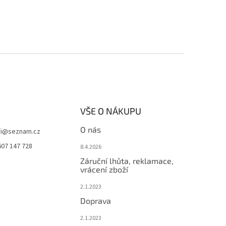
VŠE O NÁKUPU
O nás
i
@
seznam.cz
607 147 728
8.4.2026
Záruční lhůta, reklamace,
vrácení zboží
2.1.2023
Doprava
2.1.2023