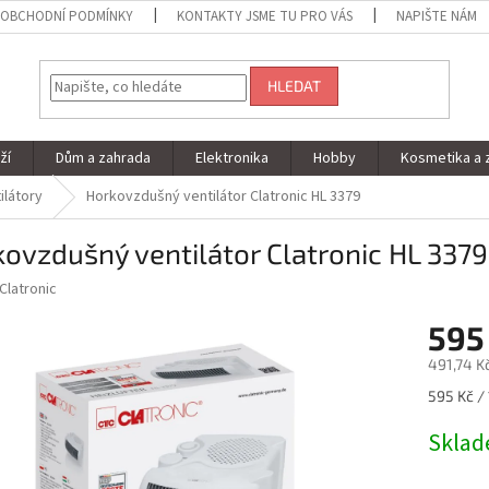
OBCHODNÍ PODMÍNKY
KONTAKTY JSME TU PRO VÁS
NAPIŠTE NÁM
HLEDAT
ží
Dům a zahrada
Elektronika
Hobby
Kosmetika a 
ilátory
Horkovzdušný ventilátor Clatronic HL 3379
ovzdušný ventilátor Clatronic HL 3379
Clatronic
595
491,74 K
Měrná
595 Kč / 
cena:
Skla