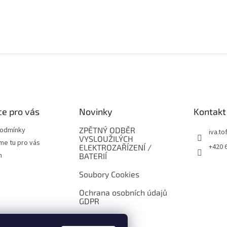
e pro vás
Novinky
Kontakt
podmínky
ZPĚTNÝ ODBĚR
iva.tof
VYSLOUŽILÝCH
me tu pro vás
+420 
ELEKTROZAŘÍZENÍ /
m
BATERIÍ
Soubory Cookies
Ochrana osobních údajů
GDPR