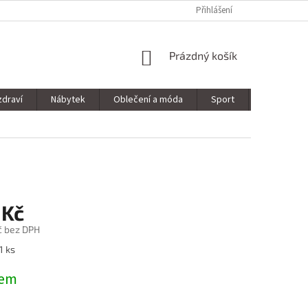
Přihlášení
NÁKUPNÍ
Prázdný košík
KOŠÍK
zdraví
Nábytek
Oblečení a móda
Sport
Stavebnin
 Kč
č bez DPH
1 ks
dem