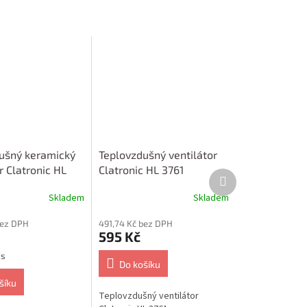
ušný keramický
Teplovzdušný ventilátor
r Clatronic HL
Clatronic HL 3761
Další
produkt
Skladem
Skladem
bez DPH
491,74 Kč bez DPH
595 Kč
ks
Do košíku
šíku
Teplovzdušný ventilátor