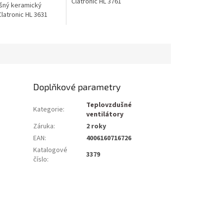
Clatronic HL 3761
šný keramický
Clatronic HL 3631
Doplňkové parametry
Teplovzdušné
Kategorie
:
ventilátory
Záruka
:
2 roky
EAN
:
4006160716726
Katalogové
3379
číslo
: