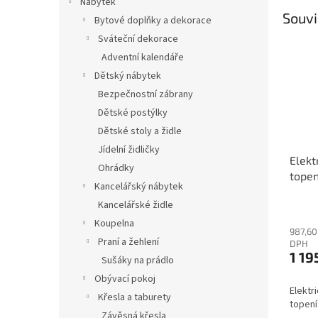
Nábytek
Souvi
Bytové doplňky a dekorace
Sváteční dekorace
Adventní kalendáře
Dětský nábytek
Bezpečnostní zábrany
Dětské postýlky
Dětské stoly a židle
Jídelní židličky
Elekt
Ohrádky
topen
Kancelářský nábytek
Kancelářské židle
Koupelna
987,60
Praní a žehlení
DPH
1 19
Sušáky na prádlo
Obývací pokoj
Elektr
Křesla a taburety
topení
Závěsná křesla