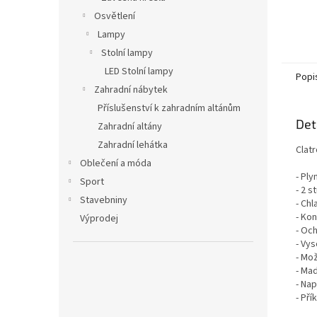
Osvětlení
Lampy
Stolní lampy
LED Stolní lampy
Popi
Zahradní nábytek
Příslušenství k zahradním altánům
Det
Zahradní altány
Zahradní lehátka
Clat
Oblečení a móda
- Ply
Sport
- 2 
Stavebniny
- Chl
- Kon
Výprodej
- Och
- Vys
- Mož
- Ma
- Nap
- Př