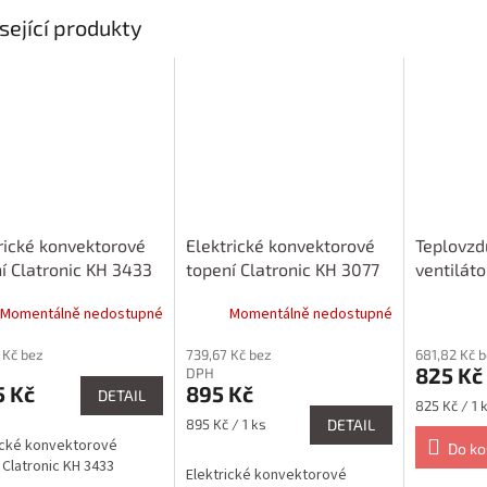
sející produkty
rické konvektorové
Elektrické konvektorové
Teplovzd
í Clatronic KH 3433
topení Clatronic KH 3077
ventiláto
3631
Momentálně nedostupné
Momentálně nedostupné
 Kč bez
739,67 Kč bez
681,82 Kč 
825 Kč
DPH
5 Kč
895 Kč
DETAIL
Měrná
825 Kč / 1 
Měrná
cena:
895 Kč / 1 ks
DETAIL
cena:
ické konvektorové
Do ko
 Clatronic KH 3433
Elektrické konvektorové