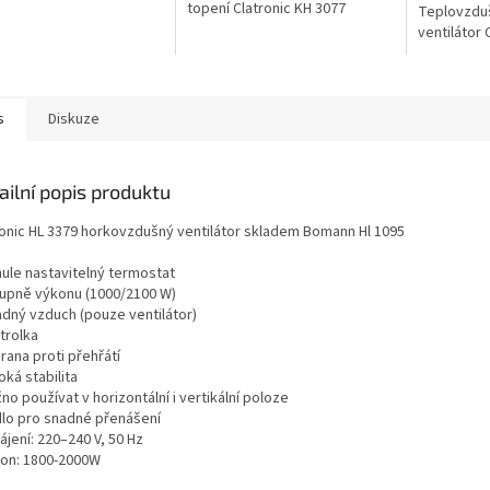
topení Clatronic KH 3077
Teplovzdu
ventilátor 
s
Diskuze
ailní popis produktu
ronic HL 3379 horkovzdušný ventilátor skladem Bomann Hl 1095
nule nastavitelný termostat
stupně výkonu (1000/2100 W)
adný vzduch (pouze ventilátor)
trolka
rana proti přehřátí
oká stabilita
no používat v horizontální i vertikální poloze
dlo pro snadné přenášení
ájení: 220–240 V, 50 Hz
íkon: 1800-2000W