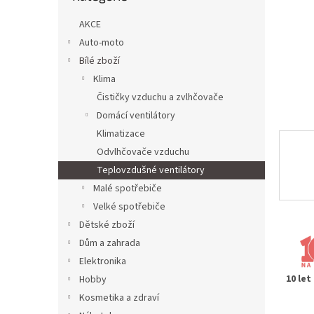
n
e
AKCE
l
Auto-moto
Bílé zboží
Klima
Čističky vzduchu a zvlhčovače
Domácí ventilátory
Klimatizace
Odvlhčovače vzduchu
Teplovzdušné ventilátory
Malé spotřebiče
Velké spotřebiče
Dětské zboží
Dům a zahrada
Elektronika
10 let
Hobby
Kosmetika a zdraví