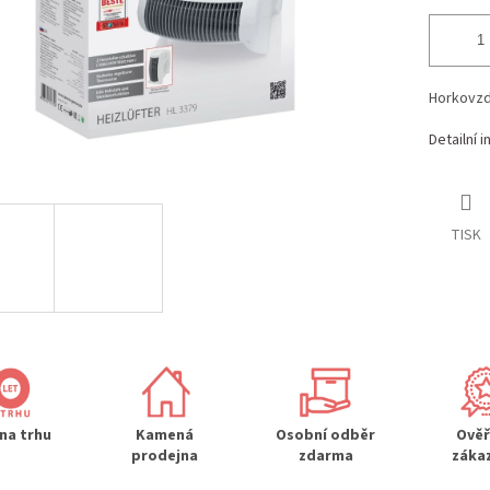
Horkovzd
Detailní 
TISK
 na trhu
Kamená
Osobní odběr
Ově
prodejna
zdarma
záka