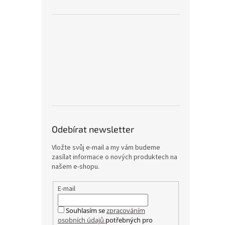
Odebírat newsletter
Vložte svůj e-mail a my vám budeme
zasílat informace o nových produktech na
našem e-shopu.
E-mail
Souhlasím se
zpracováním
osobních údajů
potřebných pro