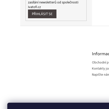
zasílání newsletterů od společnosti
ivatofi.cz
PŘIHLÁSIT SE
Z
á
p
a
t
Informac
í
Obchodní 
Kontakty js
Napište ná