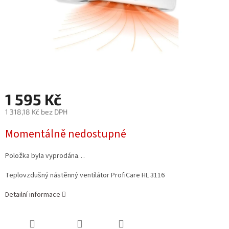
1 595 Kč
1 318,18 Kč bez DPH
Měrná
Momentálně nedostupné
cena:
Položka byla vyprodána…
Teplovzdušný nástěnný ventilátor ProfiCare HL 3116
Detailní informace