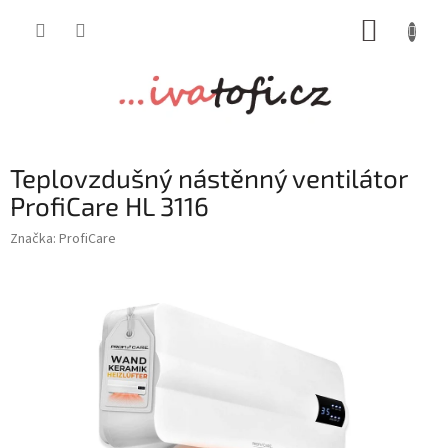
Přejít
NÁKUP
na
obsah
KOŠÍK
Teplovzdušný nástěnný ventilátor
ProfiCare HL 3116
Značka:
ProfiCare