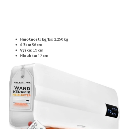
Hmotnost: kg/ks:
2.250 kg
Šířka:
56 cm
Výška:
19 cm
Hloubka:
12 cm