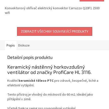
Konvektorový ohřívač elektrický konvektor Carruzzo Q20F1 2500
wifi
ZOBRAZIT VŠECHNY SOUVISEJÍCÍ PRODUKTY
Popis
Diskuze
Detailní popis produktu
Keramický nástěnný horkovzdušný
ventilátor od značky ProfiCare HL 3116.
Kvalitní
keramické těleso PTC
pro zdravé, bezpečné, tiché a
efektivní vytápění.
Tento přístroj je vhodný do místností do 60 m2. Ideální jako
přitápění v zimě.
Včetně funkce swing pro rovnoměrné vytápění.