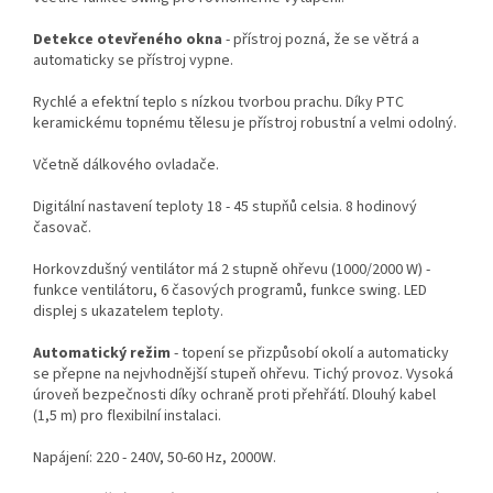
Detekce otevřeného okna
- přístroj pozná, že se větrá a
automaticky se přístroj vypne.
Rychlé a efektní teplo s nízkou tvorbou prachu. Díky PTC
keramickému topnému tělesu je přístroj robustní a velmi odolný.
Včetně dálkového ovladače.
Digitální nastavení teploty 18 - 45 stupňů celsia. 8 hodinový
časovač.
Horkovzdušný ventilátor má 2 stupně ohřevu (1000/2000 W) -
funkce ventilátoru, 6 časových programů, funkce swing. LED
displej s ukazatelem teploty.
Automatický režim
- topení se přizpůsobí okolí a automaticky
se přepne na nejvhodnější stupeň ohřevu. Tichý provoz. Vysoká
úroveň bezpečnosti díky ochraně proti přehřátí. Dlouhý kabel
(1,5 m) pro flexibilní instalaci.
Napájení: 220 - 240V, 50-60 Hz, 2000W.