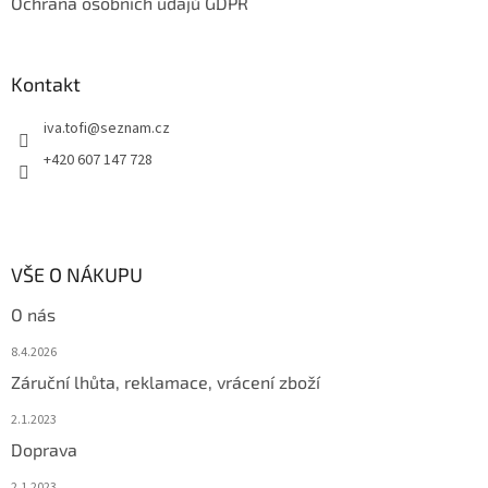
Ochrana osobních údajů GDPR
Kontakt
iva.tofi
@
seznam.cz
+420 607 147 728
VŠE O NÁKUPU
O nás
8.4.2026
Záruční lhůta, reklamace, vrácení zboží
2.1.2023
Doprava
2.1.2023