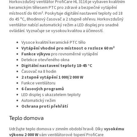
Horkovzdušný ventilátor ProfiCare HL 3116 je vybaven kvalitním
keramickým tělesem PTC pro zdravé a bezpečné vytápění
místností do 60 m². Poskytuje digitální nastavení teploty od 18
do 45 °C, 8hodinový časovač a 2 stupně ohřevu. Horkovzdušný
ventilátor nabízí automatický režim a LED displej pro snadné
ovládání. Vyznačuje se vysokou kvalitou a účinností.
Vysoce kvalitní keramické PTC tělo
Vytápění vhodné pro místnost o rozloze 60 m²
Funkce výkyvu
pro
rovnoměrné vytápění
Detekce otevřeného okna
Digitální nastavení teploty 18-45 °C
Časovač na 8 hodin
2 stupně vytápění 1 000/2 000 W
Funkce ventilátoru
6 časových programů
LED displej s ukazatelem teploty
Automatický režim
Ochrana proti přehřátí
Teplo domova
Udržujte teplo domova v zimním období hravě. Díky
vysokému
výkonu 2 000 W
vám ventilátorové topení ProfiCare