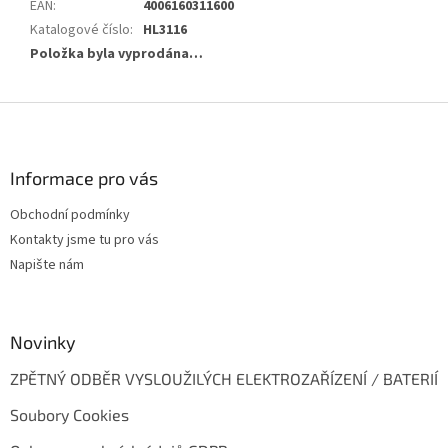
EAN
:
4006160311600
Katalogové číslo
:
HL3116
Položka byla vyprodána…
Z
á
p
a
Informace pro vás
t
Obchodní podmínky
í
Kontakty jsme tu pro vás
Napište nám
Novinky
ZPĚTNÝ ODBĚR VYSLOUŽILÝCH ELEKTROZAŘÍZENÍ / BATERIÍ
Soubory Cookies