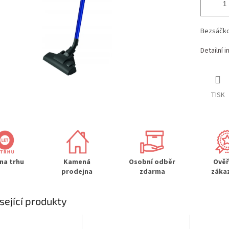
Bezsáčko
Detailní 
TISK
 na trhu
Kamená
Osobní odběr
Ově
prodejna
zdarma
záka
sející produkty