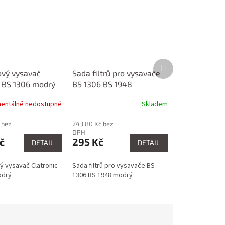
Další
produkt
vý vysavač
Sada filtrů pro vysavače
c BS 1306 modrý
BS 1306 BS 1948
entálně nedostupné
Skladem
 bez
243,80 Kč bez
DPH
č
295 Kč
DETAIL
DETAIL
 vysavač Clatronic
Sada filtrů pro vysavače BS
odrý
1306 BS 1948 modrý