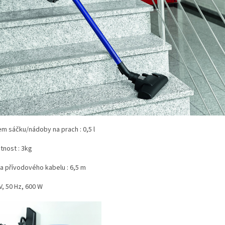
em sáčku/nádoby na prach : 0,5 l
tnost : 3kg
ka přívodového kabelu : 6,5 m
V, 50 Hz, 600 W