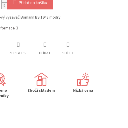
Přidat do košíku
vý vysavač Bomann BS 1948 modrý
informace
ZEPTAT SE
HLÍDAT
SDÍLET
řeno
Zboží skladem
Nízká cena
zníky