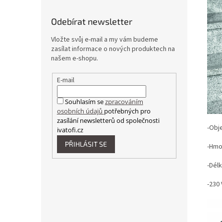
Odebírat newsletter
Vložte svůj e-mail a my vám budeme
zasílat informace o nových produktech na
našem e-shopu.
E-mail
Souhlasím se
zpracováním
osobních údajů
potřebných pro
zasílání newsletterů od společnosti
-Obj
ivatofi.cz
PŘIHLÁSIT SE
-Hmo
-Dél
-230 