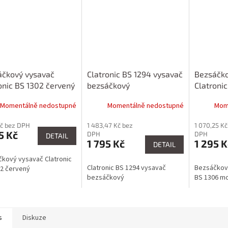
áčkový vysavač
Clatronic BS 1294 vysavač
Bezsáčko
onic BS 1302 červený
bezsáčkový
Clatroni
Momentálně nedostupné
Momentálně nedostupné
Mom
Kč bez DPH
1 483,47 Kč bez
1 070,25 Kč
5 Kč
DPH
DPH
DETAIL
1 795 Kč
1 295 K
DETAIL
kový vysavač Clatronic
Clatronic BS 1294 vysavač
Bezsáčkový
2 červený
bezsáčkový
BS 1306 m
s
Diskuze