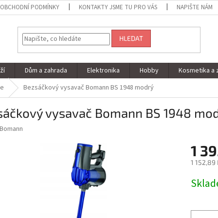
OBCHODNÍ PODMÍNKY
KONTAKTY JSME TU PRO VÁS
NAPIŠTE NÁM
HLEDAT
ží
Dům a zahrada
Elektronika
Hobby
Kosmetika a 
če
Bezsáčkový vysavač Bomann BS 1948 modrý
sáčkový vysavač Bomann BS 1948 mo
Bomann
1 39
1 152,89
Měrná
Skla
cena: