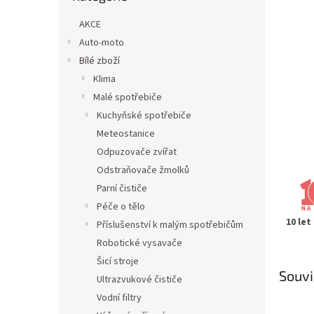
n
e
AKCE
l
Auto-moto
Bílé zboží
Klima
Malé spotřebiče
Kuchyňské spotřebiče
Meteostanice
Odpuzovače zvířat
Odstraňovače žmolků
Parní čističe
Péče o tělo
10 let
Příslušenství k malým spotřebičům
Robotické vysavače
Šicí stroje
Souvi
Ultrazvukové čističe
Vodní filtry