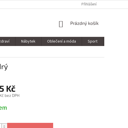
Přihlášení
NÁKUPNÍ
Prázdný košík
KOŠÍK
zdraví
Nábytek
Oblečení a móda
Sport
Stavebnin
drý
5 Kč
 Kč bez DPH
dem