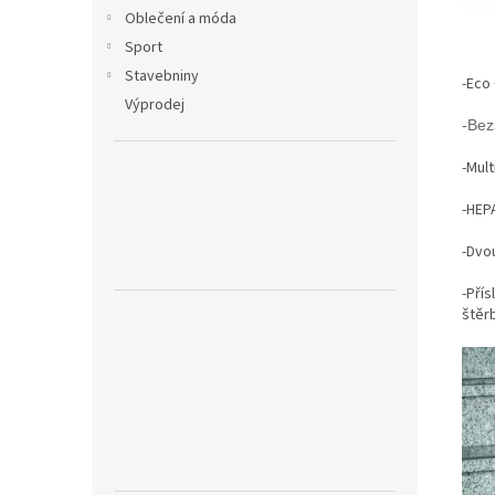
Oblečení a móda
Sport
Stavebniny
-Eco
Výprodej
-Bez
-Mult
-HEPA
-Dvou
-Přís
štěr