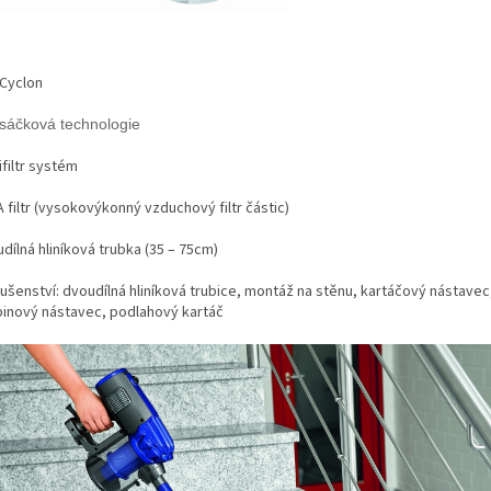
 Cyclon
sáčková technologie
ifiltr systém
 filtr (vysokovýkonný vzduchový filtr částic)
dílná hliníková trubka (35 – 75cm)
lušenství: dvoudílná hliníková trubice, montáž na stěnu, kartáčový nástavec
binový nástavec, podlahový kartáč