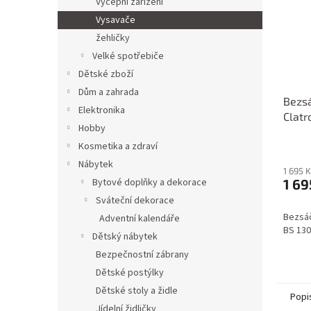
Výčepní zařízení
Vysavače
žehličky
Velké spotřebiče
Dětské zboží
Dům a zahrada
Bezs
Elektronika
Clatr
Hobby
Kosmetika a zdraví
Nábytek
1 695 
1 69
Bytové doplňky a dekorace
Sváteční dekorace
Bezsáč
Adventní kalendáře
BS 130
Dětský nábytek
Bezpečnostní zábrany
Dětské postýlky
Dětské stoly a židle
Popi
Jídelní židličky