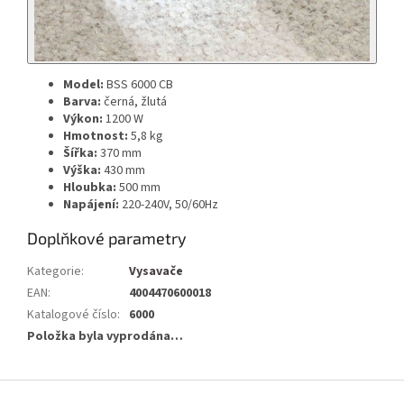
Model:
BSS 6000 CB
Barva:
černá, žlutá
Výkon:
1200 W
Hmotnost:
5,8 kg
Šířka:
370 mm
Výška:
430 mm
Hloubka:
500 mm
Napájení:
220-240V, 50/60Hz
Doplňkové parametry
Kategorie
:
Vysavače
EAN
:
4004470600018
Katalogové číslo
:
6000
Položka byla vyprodána…
Z