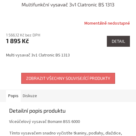
Multifunkční vysavač 3v1 Clatronic BS 1313
Momentálně nedostupné
1 566,12 Kč bez DPH
1 895 Kč
DETAIL
Multi vysavač 3v1 Clatronic BS 1313
ZOBRAZIT VŠECHNY SOUVISEJÍCÍ PRODUKTY
Popis
Diskuze
Detailní popis produktu
Víceúčelový vysavač Bomann BSS 6000
Tímto vysavačem snadno vyčistíte tkaniny, podlahy, dlaždice,