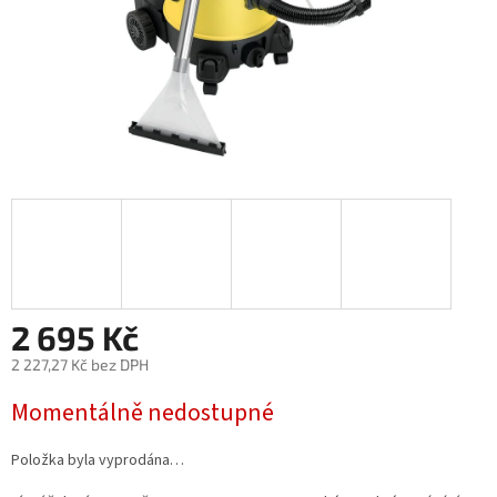
2 695 Kč
2 227,27 Kč bez DPH
Měrná
Momentálně nedostupné
cena:
Položka byla vyprodána…