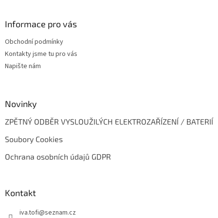
á
p
a
Informace pro vás
t
Obchodní podmínky
í
Kontakty jsme tu pro vás
Napište nám
Novinky
ZPĚTNÝ ODBĚR VYSLOUŽILÝCH ELEKTROZAŘÍZENÍ / BATERIÍ
Soubory Cookies
Ochrana osobních údajů GDPR
Kontakt
iva.tofi
@
seznam.cz