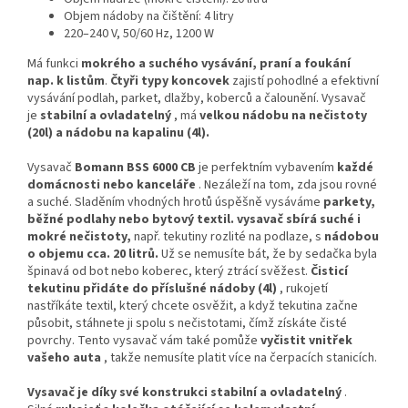
Objem nádoby na čištění: 4 litry
220–240 V, 50/60 Hz, 1200 W
Má funkci
mokrého a suchého vysávání, praní a foukání
nap.
k listům
.
Čtyři typy koncovek
zajistí pohodlné a efektivní
vysávání podlah, parket, dlažby, koberců a čalounění. Vysavač
je
stabilní a ovladatelný
, má
velkou nádobu na nečistoty
(20l) a nádobu na kapalinu (4l).
Vysavač
Bomann BSS 6000 CB
je perfektním vybavením
každé
domácnosti nebo kanceláře
. Nezáleží na tom, zda jsou rovné
a suché. Sladěním vhodných hrotů úspěšně vysáváme
parkety,
běžné podlahy nebo bytový textil.
vysavač sbírá suché i
mokré nečistoty,
např. tekutiny rozlité na podlaze, s
nádobou
o objemu cca.
20 litrů.
Už se nemusíte bát, že by sedačka byla
špinavá od bot nebo koberec, který ztrácí svěžest.
Čisticí
tekutinu přidáte do příslušné nádoby (4l)
, rukojetí
nastříkáte textil, který chcete osvěžit, a když tekutina začne
působit, stáhnete ji spolu s nečistotami, čímž získáte čisté
povrchy. Tento vysavač vám také pomůže
vyčistit vnitřek
vašeho auta
, takže nemusíte platit více na čerpacích stanicích.
Vysavač je díky své konstrukci stabilní a ovladatelný
.