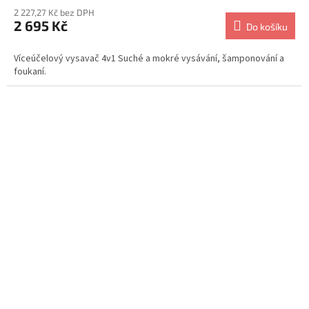
2 227,27 Kč bez DPH
2 695 Kč
Do košíku
Víceúčelový vysavač 4v1 Suché a mokré vysávání, šamponování a
foukaní.