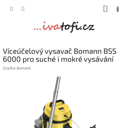
Přejít
NÁKUP
na
obsah
KOŠÍK
Víceúčelový vysavač Bomann BSS
6000 pro suché i mokré vysávání
Značka:
Bomann