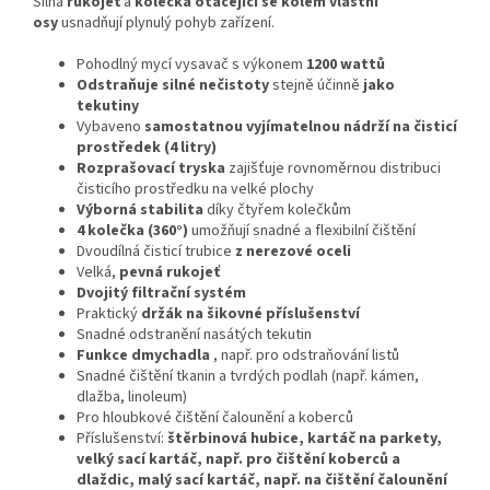
Silná
rukojeť
a
kolečka otáčející se kolem vlastní
osy
usnadňují plynulý pohyb zařízení.
Pohodlný mycí vysavač s výkonem
1200 wattů
Odstraňuje silné nečistoty
stejně účinně
jako
tekutiny
Vybaveno
samostatnou vyjímatelnou nádrží na čisticí
prostředek (4 litry)
Rozprašovací tryska
zajišťuje rovnoměrnou distribuci
čisticího prostředku na velké plochy
Výborná stabilita
díky čtyřem kolečkům
4 kolečka (360°)
umožňují snadné a flexibilní čištění
Dvoudílná čisticí trubice
z nerezové oceli
Velká,
pevná rukojeť
Dvojitý filtrační systém
Praktický
držák na šikovné příslušenství
Snadné odstranění nasátých tekutin
Funkce dmychadla
, např. pro odstraňování listů
Snadné čištění tkanin a tvrdých podlah (např. kámen,
dlažba, linoleum)
Pro hloubkové čištění čalounění a koberců
Příslušenství:
štěrbinová hubice, kartáč na parkety,
velký sací kartáč, např.
pro čištění koberců a
dlaždic, malý sací kartáč, např.
na čištění čalounění