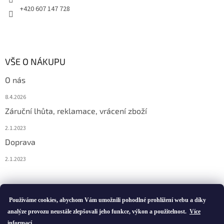
+420 607 147 728
VŠE O NÁKUPU
O nás
8.4.2026
Záruční lhůta, reklamace, vrácení zboží
2.1.2023
Doprava
2.1.2023
Vytvořil Shoptet
Používáme cookies, abychom Vám umožnili pohodlné prohlížení webu a díky
analýze provozu neustále zlepšovali jeho funkce, výkon a použitelnost.
Více
informací