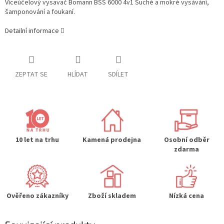
Víceúčelový vysavač Bomann BSS 6000 4v1 Suché a mokré vysávání,
šamponování a foukaní.
Detailní informace
ZEPTAT SE
HLÍDAT
SDÍLET
10 let na trhu
Kamená prodejna
Osobní odběr
zdarma
Ověřeno zákazníky
Zboží skladem
Nízká cena