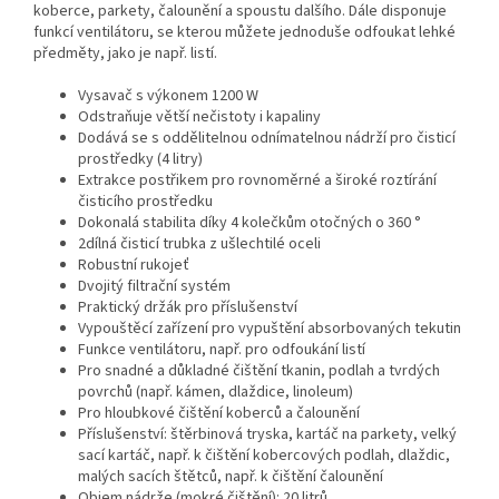
koberce, parkety, čalounění a spoustu dalšího. Dále disponuje
funkcí ventilátoru, se kterou můžete jednoduše odfoukat lehké
předměty, jako je např. listí.
Vysavač s výkonem 1200 W
Odstraňuje větší nečistoty i kapaliny
Dodává se s oddělitelnou odnímatelnou nádrží pro čisticí
prostředky (4 litry)
Extrakce postřikem pro rovnoměrné a široké roztírání
čisticího prostředku
Dokonalá stabilita díky 4 kolečkům otočných o 360 °
2dílná čisticí trubka z ušlechtilé oceli
Robustní rukojeť
Dvojitý filtrační systém
Praktický držák pro příslušenství
Vypouštěcí zařízení pro vypuštění absorbovaných tekutin
Funkce ventilátoru, např. pro odfoukání listí
Pro snadné a důkladné čištění tkanin, podlah a tvrdých
povrchů (např. kámen, dlaždice, linoleum)
Pro hloubkové čištění koberců a čalounění
Příslušenství: štěrbinová tryska, kartáč na parkety, velký
sací kartáč, např. k čištění kobercových podlah, dlaždic,
malých sacích štětců, např. k čištění čalounění
Objem nádrže (mokré čištění): 20 litrů