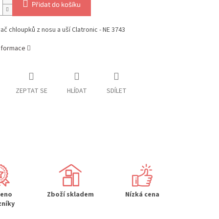
Přidat do košíku
ač chloupků z nosu a uší Clatronic - NE 3743
informace
ZEPTAT SE
HLÍDAT
SDÍLET
řeno
Zboží skladem
Nízká cena
zníky