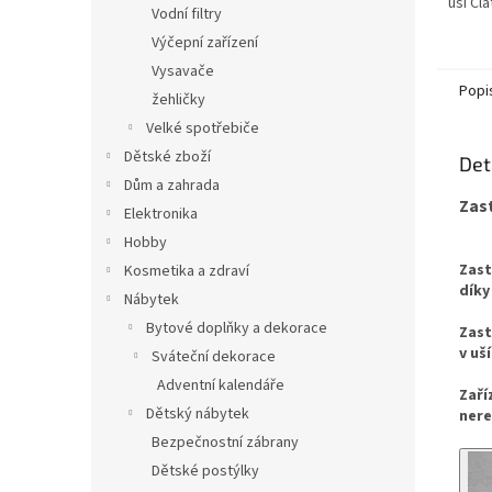
uší Cl
Vodní filtry
Výčepní zařízení
Vysavače
Popi
žehličky
Velké spotřebiče
Dětské zboží
Det
Dům a zahrada
Zast
Elektronika
Hobby
Zast
Kosmetika a zdraví
díky
Nábytek
Bytové doplňky a dekorace
Zast
v uš
Sváteční dekorace
Adventní kalendáře
Zaří
Dětský nábytek
nere
Bezpečnostní zábrany
Dětské postýlky