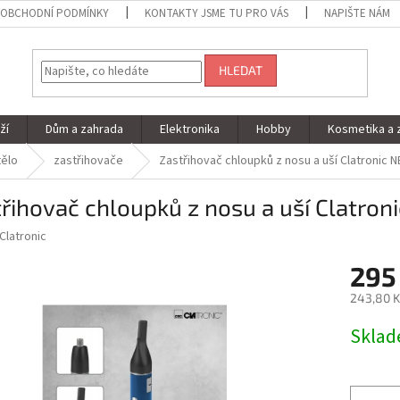
OBCHODNÍ PODMÍNKY
KONTAKTY JSME TU PRO VÁS
NAPIŠTE NÁM
HLEDAT
ží
Dům a zahrada
Elektronika
Hobby
Kosmetika a 
tělo
zastřihovače
Zastřihovač chloupků z nosu a uší Clatronic N
řihovač chloupků z nosu a uší Clatron
Clatronic
295
243,80 K
Měrná
Skla
cena: