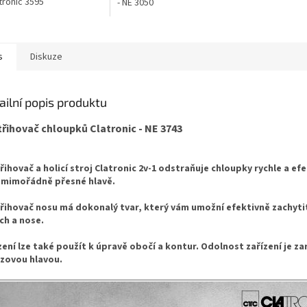
atronic 3595
- NE 3050
s
Diskuze
ailní popis produktu
řihovač chloupků Clatronic - NE 3743
řihovač a holicí stroj Clatronic 2v-1 odstraňuje chloupky rychle a ef
 mimořádně přesné hlavě.
řihovač nosu má dokonalý tvar, který vám umožní efektivně zachyti
ích a nose.
zení lze také použít k úpravě obočí a kontur. Odolnost zařízení je z
zovou hlavou.