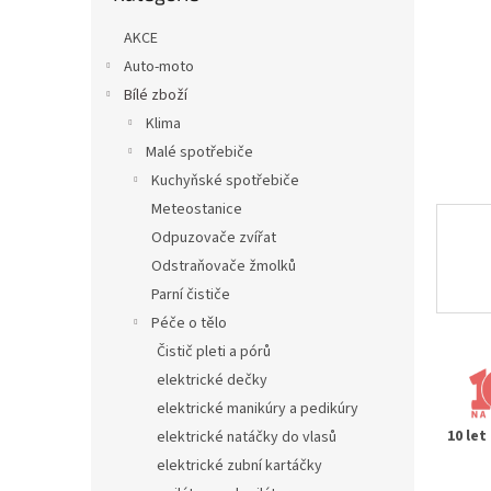
n
e
AKCE
l
Auto-moto
Bílé zboží
Klima
Malé spotřebiče
Kuchyňské spotřebiče
Meteostanice
Odpuzovače zvířat
Odstraňovače žmolků
Parní čističe
Péče o tělo
Čistič pleti a pórů
elektrické dečky
elektrické manikúry a pedikúry
10 let
elektrické natáčky do vlasů
elektrické zubní kartáčky