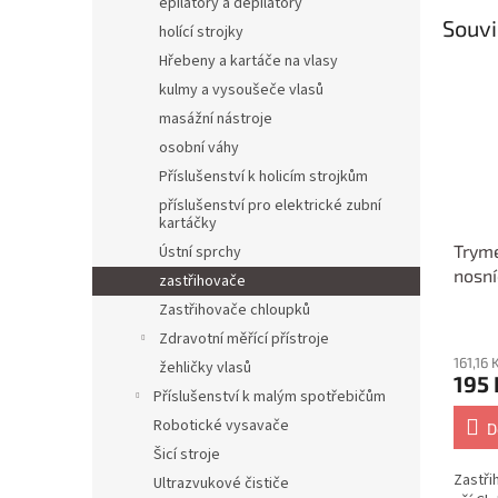
epilátory a depilátory
Souvi
holící strojky
Hřebeny a kartáče na vlasy
kulmy a vysoušeče vlasů
masážní nástroje
osobní váhy
Příslušenství k holicím strojkům
příslušenství pro elektrické zubní
kartáčky
Tryme
Ústní sprchy
nosní
zastřihovače
chlou
Zastřihovače chloupků
3595
Zdravotní měřící přístroje
161,16
žehličky vlasů
195 
Příslušenství k malým spotřebičům
Robotické vysavače
D
Šicí stroje
Zastři
Ultrazvukové čističe