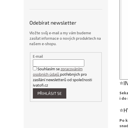
Odebírat newsletter
Vložte svůj e-mail a my vám budeme
zasílat informace o nových produktech na
našem e-shopu.
E-mail
Souhlasím se
zpracováním
osobních údajů
potřebných pro
zasílání newsletterů od společnosti
⭐I
ivatofi.cz
Seka
PŘIHLÁSIT SE
i do
⭐H
Po k
snad