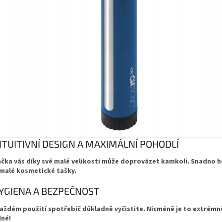
NTUITIVNÍ DESIGN A MAXIMÁLNÍ POHODLÍ
čka vás díky své malé velikosti může doprovázet kamkoli. Snadno h
 malé kosmetické tašky.
YGIENA A BEZPEČNOST
aždém použití spotřebič důkladně vyčistite. Nicméně je to extrémně
né!