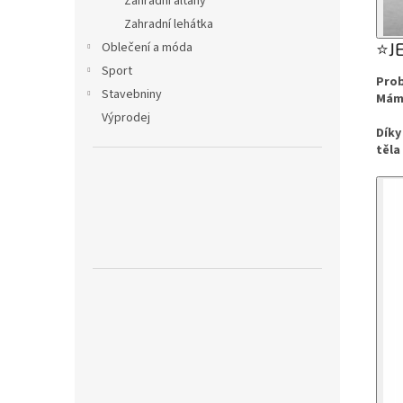
Zahradní altány
Zahradní lehátka
⭐J
Oblečení a móda
Sport
Prob
Stavebniny
Máme
Výprodej
Díky
těla