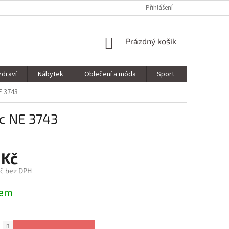
Přihlášení
NÁKUPNÍ
Prázdný košík
KOŠÍK
zdraví
Nábytek
Oblečení a móda
Sport
Stavebnin
E 3743
ic NE 3743
 Kč
č bez DPH
dem