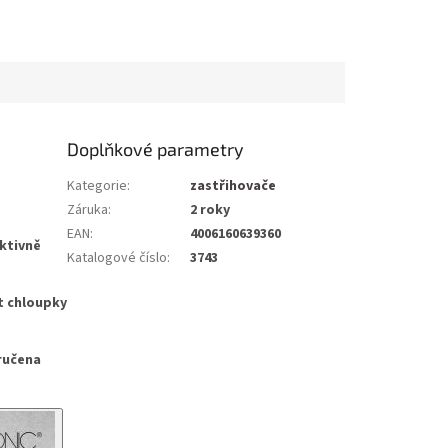
Doplňkové parametry
Kategorie
:
zastřihovače
Záruka
:
2 roky
EAN
:
4006160639360
ektivně
Katalogové číslo
:
3743
t chloupky
aručena