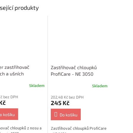
sející produkty
r zastřihovač
Zastřihovač chloupků
ch a ušních
ProfiCare - NE 3050
pků Clatronic NE
Skladem
Skladem
 Kč bez DPH
202,48 Kč bez DPH
Kč
245 Kč
o košíku
Do košíku
hovač chloupků z nosu a
Zastřihovač chloupků ProfiCare