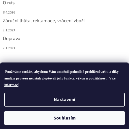
O nás
8.4.2026
Záruční lhůta, reklamace, vrácení zboží
2.1.2023
Doprava
2.1.2023
Vytvořil Shoptet
Používáme cookies, abychom Vám umožnili pohodlné prohlížení webu a díky
analýze provozu neustále zlepšovali jeho funkce, výkon a použitelnost.
Více
informací
Copyright 2026
ivatofi.cz
. Všechna práva vyhrazena.
Nastavení
Podle zákona o evidenci tržeb je prodávající povinen vystavit
kupujícímu účtenku. Zároveň je povinen zaevidovat přijatou tržbu u
Souhlasím
správce daně online; v případě technického výpadku pak nejpozději
do 48 hodin.