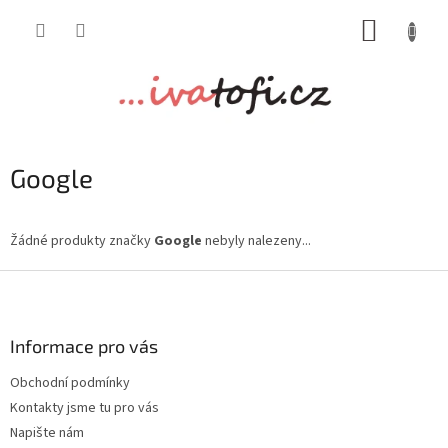
Přejít
NÁKUP
na
obsah
KOŠÍK
Google
Žádné produkty značky
Google
nebyly nalezeny...
Z
á
p
a
Informace pro vás
t
Obchodní podmínky
í
Kontakty jsme tu pro vás
Napište nám