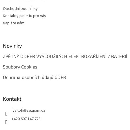
t
Obchodní podmínky
í
Kontakty jsme tu pro vás
Napište nám
Novinky
ZPĚTNÝ ODBĚR VYSLOUŽILÝCH ELEKTROZAŘÍZENÍ / BATERIÍ
Soubory Cookies
Ochrana osobních údajů GDPR
Kontakt
iva.tofi
@
seznam.cz
+420 607 147 728