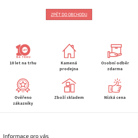
ZPĚT DO OBCHODU
10 let na trhu
Kamená
Osobní odběr
prodejna
zdarma
Ověřeno
Zboží skladem
Nízká cena
zákazníky
Z
á
p
a
Informace pro vás