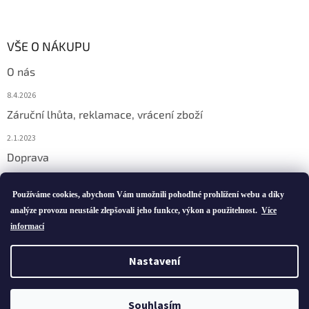
VŠE O NÁKUPU
O nás
8.4.2026
Záruční lhůta, reklamace, vrácení zboží
2.1.2023
Doprava
2.1.2023
Používáme cookies, abychom Vám umožnili pohodlné prohlížení webu a díky
analýze provozu neustále zlepšovali jeho funkce, výkon a použitelnost.
Více
informací
Vytvořil Shoptet
Nastavení
Copyright 2026
ivatofi.cz
. Všechna práva vyhrazena.
Souhlasím