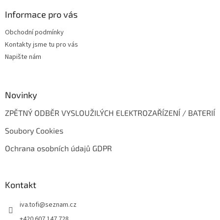
p
a
Informace pro vás
t
Obchodní podmínky
í
Kontakty jsme tu pro vás
Napište nám
Novinky
ZPĚTNÝ ODBĚR VYSLOUŽILÝCH ELEKTROZAŘÍZENÍ / BATERIÍ
Soubory Cookies
Ochrana osobních údajů GDPR
Kontakt
iva.tofi
@
seznam.cz
+420 607 147 728