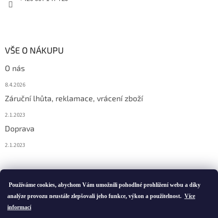
VŠE O NÁKUPU
O nás
8.4.2026
Záruční lhůta, reklamace, vrácení zboží
2.1.2023
Doprava
2.1.2023
Vytvořil Shoptet
Používáme cookies, abychom Vám umožnili pohodlné prohlížení webu a díky
analýze provozu neustále zlepšovali jeho funkce, výkon a použitelnost.
Více
informací
Copyright 2026
ivatofi.cz
. Všechna práva vyhrazena.