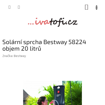
Přejít
NÁKUP
na
obsah
KOŠÍK
Solární sprcha Bestway 58224
objem 20 litrů
Značka:
Bestway