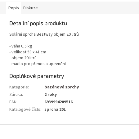
Popis
Diskuze
Detailní popis produktu
Solární sprcha Bestway objem 20 litrů
- váha 0,5 kg
- velikost 58 x 41 cm
- objem 20 litrů
- madlo pro přenos a upevnění
Doplňkové parametry
Kategorie
:
bazénové sprchy
Záruka
:
2 roky
EAN
:
6939994209516
Katalogové číslo
:
sprcha 20L
Z
á