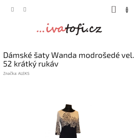
Přejít
NÁKUP
na
obsah
KOŠÍK
Dámské šaty Wanda modrošedé vel.
52 krátký rukáv
Značka:
ALEKS