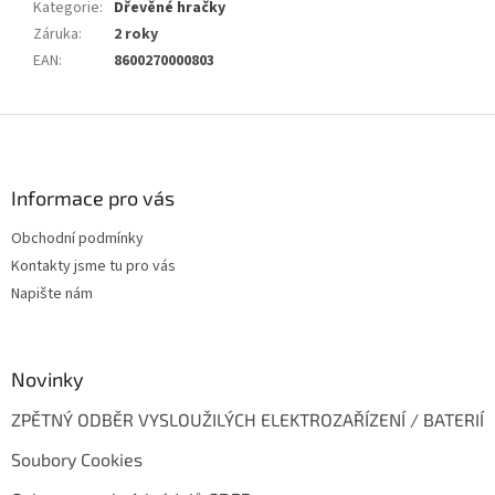
Kategorie
:
Dřevěné hračky
Záruka
:
2 roky
EAN
:
8600270000803
Z
á
p
a
Informace pro vás
t
Obchodní podmínky
í
Kontakty jsme tu pro vás
Napište nám
Novinky
ZPĚTNÝ ODBĚR VYSLOUŽILÝCH ELEKTROZAŘÍZENÍ / BATERIÍ
Soubory Cookies