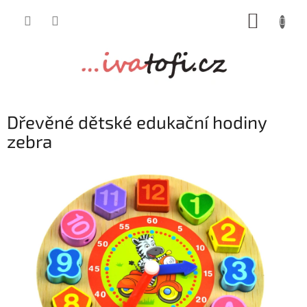
Přejít
NÁKUP
na
obsah
KOŠÍK
Dřevěné dětské edukační hodiny
zebra