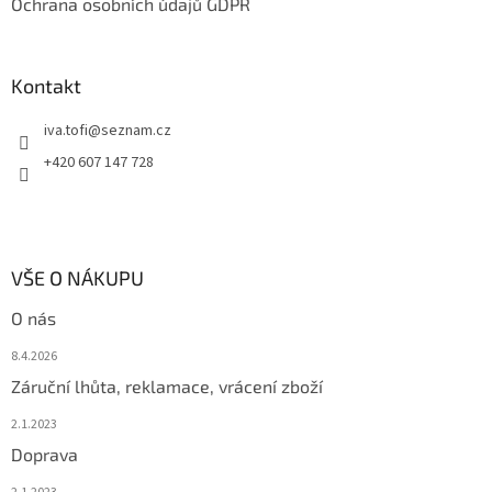
Ochrana osobních údajů GDPR
Kontakt
iva.tofi
@
seznam.cz
+420 607 147 728
VŠE O NÁKUPU
O nás
8.4.2026
Záruční lhůta, reklamace, vrácení zboží
2.1.2023
Doprava