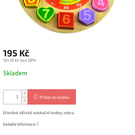
195 Kč
161,16 Kč bez DPH
Měrná
Skladem
cena:
Přidat do košíku
Dřevěné dětské edukační hodiny zebra
Detailní informace