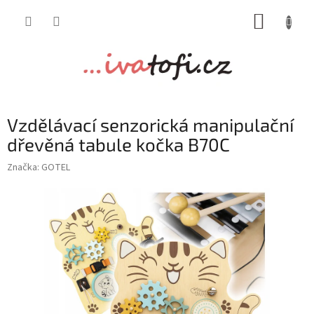
Přejít
NÁKUP
na
obsah
KOŠÍK
Vzdělávací senzorická manipulační
dřevěná tabule kočka B70C
Značka:
GOTEL