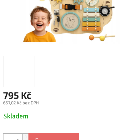
795 Kč
657,02 Kč bez DPH
Měrná
Skladem
cena: