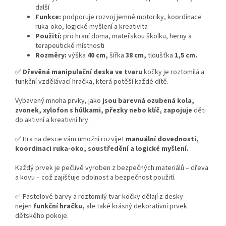
další
Funkce:
podporuje rozvoj jemné motoriky, koordinace
ruka-oko, logické myšlení a kreativita
Použití:
pro hraní doma, mateřskou školku, herny a
terapeutické místnosti
Rozměry:
výška
40 cm,
šířka
38 cm,
tloušťka
1,5 cm.
✅
Dřevěná manipulační deska ve tvaru
kočky je roztomilá a
funkční vzdělávací hračka, která potěší každé dítě.
Vybavený mnoha prvky, jako
jsou barevná ozubená kola,
zvonek, xylofon s hůlkami, přezky nebo klíč, zapojuje
děti
do aktivní a kreativní hry.
✅ Hra na desce vám umožní rozvíjet
manuální dovednosti,
koordinaci ruka-oko, soustředění a logické myšlení.
Každý prvek je pečlivě vyroben z bezpečných materiálů – dřeva
a kovu – což zajišťuje odolnost a bezpečnost použití.
✅ Pastelové barvy a roztomilý tvar kočky dělají z desky
nejen
funkční hračku,
ale také krásný dekorativní prvek
dětského pokoje.