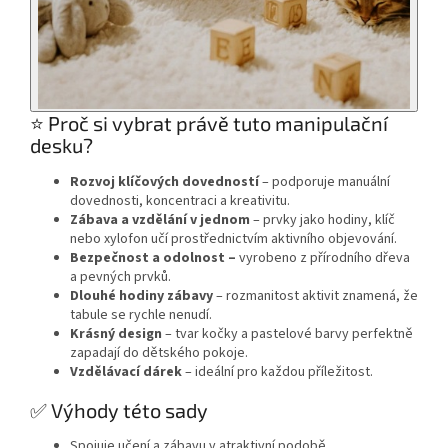
⭐ Proč si vybrat právě tuto manipulační
desku?
Rozvoj klíčových dovedností
– podporuje manuální
dovednosti, koncentraci a kreativitu.
Zábava a vzdělání v jednom
– prvky jako hodiny, klíč
nebo xylofon učí prostřednictvím aktivního objevování.
Bezpečnost a odolnost –
vyrobeno z přírodního dřeva
a pevných prvků.
Dlouhé hodiny zábavy
– rozmanitost aktivit znamená, že
tabule se rychle nenudí.
Krásný design
– tvar kočky a pastelové barvy perfektně
zapadají do dětského pokoje.
Vzdělávací dárek
– ideální pro každou příležitost.
✅ Výhody této sady
Spojuje učení a zábavu v atraktivní podobě