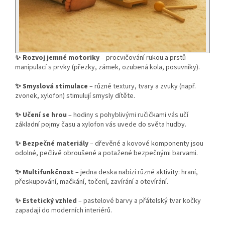
✨ Rozvoj jemné motoriky
– procvičování rukou a prstů
manipulací s prvky (přezky, zámek, ozubená kola, posuvníky).
✨
Smyslová stimulace
– různé textury, tvary a zvuky (např.
zvonek, xylofon) stimulují smysly dítěte.
✨
Učení se hrou
– hodiny s pohyblivými ručičkami vás učí
základní pojmy času a xylofon vás uvede do světa hudby.
✨
Bezpečné materiály
– dřevěné a kovové komponenty jsou
odolné, pečlivě obroušené a potažené bezpečnými barvami.
✨
Multifunkčnost
– jedna deska nabízí různé aktivity: hraní,
přeskupování, mačkání, točení, zavírání a otevírání.
✨
Estetický vzhled
– pastelové barvy a přátelský tvar kočky
zapadají do moderních interiérů.