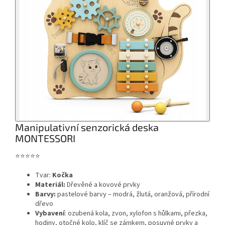
Manipulativní senzorická deska
MONTESSORI
⭐⭐⭐⭐⭐
Tvar:
Kočka
Materiál:
Dřevěné a kovové prvky
Barvy:
pastelové barvy – modrá, žlutá, oranžová, přírodní
dřevo
Vybavení
: ozubená kola, zvon, xylofon s hůlkami, přezka,
hodiny, otočné kolo, klíč se zámkem, posuvné prvky a