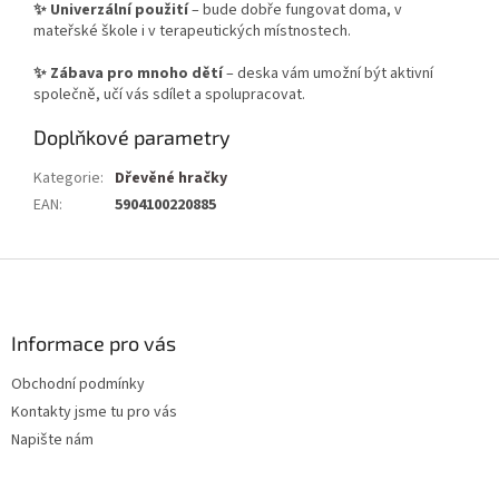
✨
Univerzální použití
– bude dobře fungovat doma, v
mateřské škole i v terapeutických místnostech.
✨
Zábava pro mnoho dětí
– deska vám umožní být aktivní
společně, učí vás sdílet a spolupracovat.
Doplňkové parametry
Kategorie
:
Dřevěné hračky
EAN
:
5904100220885
Z
á
p
a
Informace pro vás
t
Obchodní podmínky
í
Kontakty jsme tu pro vás
Napište nám