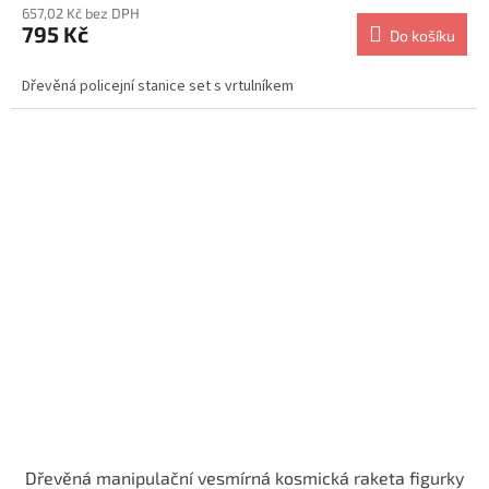
657,02 Kč bez DPH
795 Kč
Do košíku
Dřevěná policejní stanice set s vrtulníkem
Dřevěná manipulační vesmírná kosmická raketa figurky