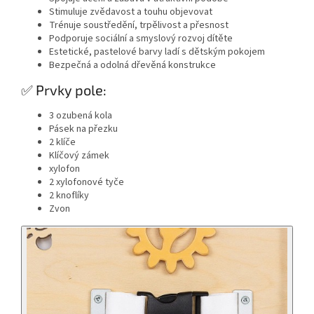
Stimuluje zvědavost a touhu objevovat
Trénuje soustředění, trpělivost a přesnost
Podporuje sociální a smyslový rozvoj dítěte
Estetické, pastelové barvy ladí s dětským pokojem
Bezpečná a odolná dřevěná konstrukce
✅ Prvky pole:
3 ozubená kola
Pásek na přezku
2 klíče
Klíčový zámek
xylofon
2 xylofonové tyče
2 knoflíky
Zvon