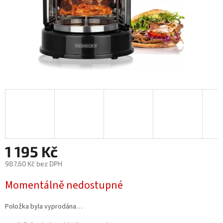
1 195 Kč
987,60 Kč bez DPH
Měrná
Momentálně nedostupné
cena:
Položka byla vyprodána…