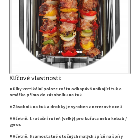
Klíčové vlastnosti:
■ Díky vertikální poloze roštu odkapává unikající tuk a
omáčka přímo do zásobníku na tuk
■ Zásobník na tuk a drobky je vyroben z nerezové oceli
■ Včetně.
1 rotační rožeň (velký) pro kuřata nebo kebab /
gyros
■ Včetně.
6 samostatně otočných malých špízů na špízy