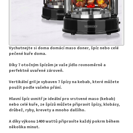
Vychutnejte si doma domácí maso doner, špíz nebo celé
pečené kuře doma.
Díky 7 otočným špízům je vaše jídlo rovnoměrně a
perfektně uvařené zároveň.
Vertikální gril je vybaven 7 špízy na kebab, které můžete
použít podle vašeho přání.
Hlavní špíz uvnitř je ideální pro vrstvené maso (kebab)
nebo celé kuře, ze špízů můžete připravit špízy, klobásy,
drůbež, ryby, krevety a mnoho dalšího.
A díky výkonu 1400 wattů připravíte každý pokrm během
několika minut.