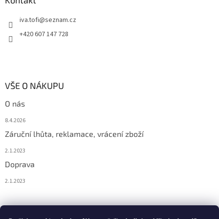
iva.tofi
@
seznam.cz
+420 607 147 728
VŠE O NÁKUPU
O nás
8.4.2026
Záruční lhůta, reklamace, vrácení zboží
2.1.2023
Doprava
2.1.2023