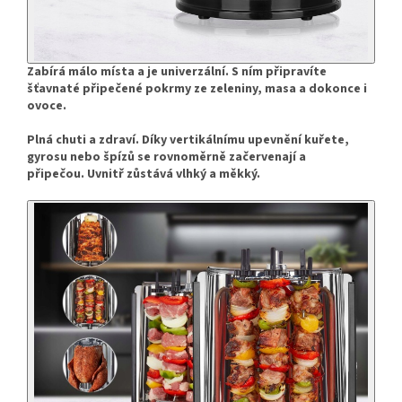
Zabírá málo místa a je univerzální.
S ním připravíte
šťavnaté připečené pokrmy ze zeleniny, masa a dokonce i
ovoce.
Plná chuti a zdraví.
Díky vertikálnímu upevnění kuřete,
gyrosu nebo špízů se rovnoměrně začervenají a
připečou.
Uvnitř zůstává vlhký a měkký.