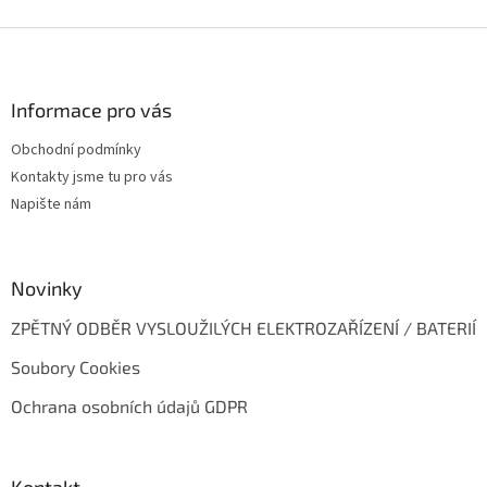
Z
á
p
a
Informace pro vás
t
Obchodní podmínky
í
Kontakty jsme tu pro vás
Napište nám
Novinky
ZPĚTNÝ ODBĚR VYSLOUŽILÝCH ELEKTROZAŘÍZENÍ / BATERIÍ
Soubory Cookies
Ochrana osobních údajů GDPR
Kontakt