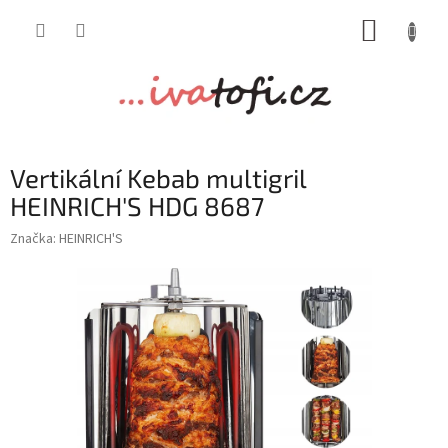
Přejít
NÁKUP
na
obsah
KOŠÍK
Vertikální Kebab multigril
HEINRICH'S HDG 8687
Značka:
HEINRICH'S