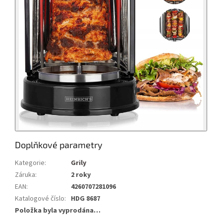
Doplňkové parametry
Kategorie
:
Grily
Záruka
:
2 roky
EAN
:
4260707281096
Katalogové číslo
:
HDG 8687
Položka byla vyprodána…