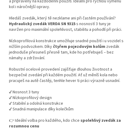
a připravený na každodenní použití. Ideální pro rychlou výměnu
kol i náročnější opravy.
Hledáš zvedák, který tě nezklame ani při častém používání?
Hydraulický zvedák VERDA SN 9315
s nosností 3 tuny je
navržen pro maximální spolehlivost, stabilitu a pohodlí při práci.
Nízkoprofilová konstrukce umožňuje snadné použití i u vozidel s
nižším podvozkem. Díky
čtyřem pojezdovým kolům
zvedák
jednoduše přesuneš přesně tam, kde ho potřebuješ – bez
námahy a zdržování.
Robustní ocelové provedení zajišťuje dlouhou životnost a
bezpečné zvedání při každém použití. Ať už měníš kola nebo
pracuješ na autě častěji, tenhle hever ti práci výrazně usnadní.
✔ Nosnost 3 tuny
✔ Nízkoprofilový design
✔ Stabilní a odolná konstrukce
✔ Snadná manipulace díky kolečkům
👉 Ideální volba pro každého, kdo chce
spolehlivý zvedák za
rozumnou cenu