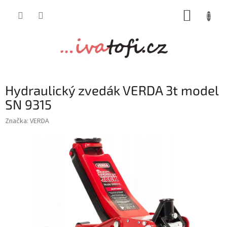
Přejít
NÁKUP
na
obsah
KOŠÍK
Hydraulický zvedák VERDA 3t model
SN 9315
Značka:
VERDA