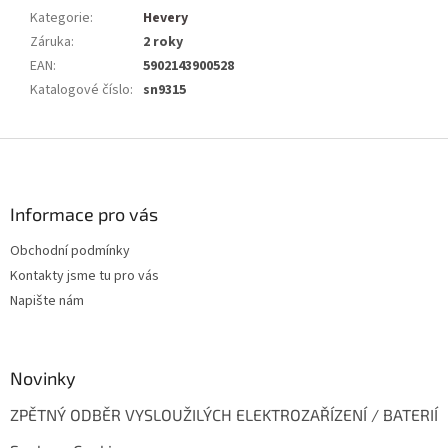
Kategorie
:
Hevery
Záruka
:
2 roky
EAN
:
5902143900528
Katalogové číslo
:
sn9315
Z
á
p
a
Informace pro vás
t
Obchodní podmínky
í
Kontakty jsme tu pro vás
Napište nám
Novinky
ZPĚTNÝ ODBĚR VYSLOUŽILÝCH ELEKTROZAŘÍZENÍ / BATERIÍ