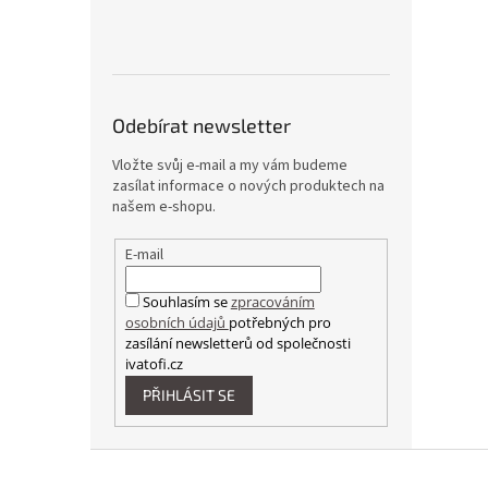
Odebírat newsletter
Vložte svůj e-mail a my vám budeme
zasílat informace o nových produktech na
našem e-shopu.
E-mail
Souhlasím se
zpracováním
osobních údajů
potřebných pro
zasílání newsletterů od společnosti
ivatofi.cz
PŘIHLÁSIT SE
Z
á