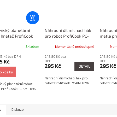
6 295
Kč
–4 %
ňský planetární
Náhradní díl míchací hák
Náhradní 
 hnětač ProfiCook
pro robot ProfiCook PC-
metla pr
M 1096
KM 1096
PC-KM 1
Skladem
Momentálně nedostupné
Mom
55 Kč bez DPH
243,80 Kč bez
243,80 Kč 
5 Kč
DPH
DPH
295 Kč
295 Kč
DETAIL
o košíku
Náhradní díl míchací hák pro
Náhradní dí
robot ProfiCook PC-KM 1096
robot Prof
ský planetární robot
 ProfiCook PC-KM 1096
s
Diskuze