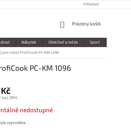
Přihlášení
NÁKUPNÍ
Prázdný košík
KOŠÍK
zdraví
Nábytek
Oblečení a móda
Sport
Stavebnin
ár) pro robot ProfiCook PC-KM 1096
 ProfiCook PC-KM 1096
 Kč
č bez DPH
tálně nedostupné
byla vyprodána…