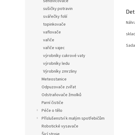
sendvičovače
sušičky potravin
Det
svářečky folií
Náhr
topinkovače
vaflovače
skla
vařiče
Sada
vařiče vajec
výrobníky cukrové vaty
výrobníky ledu
Výrobníky zmrzliny
Meteostanice
Odpuzovače zvířat
Odstraňovače žmolků
Parní čističe
Péče o tělo
Příslušenství k malým spotřebičům
Robotické vysavače
Šicí stroje