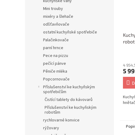
kuchyňské váhy
Mini trouby
mixéry a šlehače
odšťavňovače
ostatní kuchyňské spotřebiče
Kuchy
Palačinkovače
robot
parní hrnce
PC-K
Pece na pizzu
pečící pánve
4 954,
5 99
Pěniče mléka
Popcornovače
D
Příslušenství ke kuchyňským
spotřebičům
Kuchyň
Čistící tablety do kávovarů
hnětač
Příslušenství ke kuchyňským
robotům
rychlovarné konvice
Popi
rýžovary