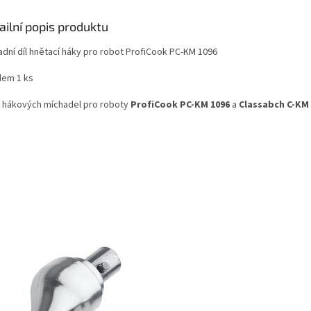
ailní popis produktu
adní díl hnětací háky pro robot ProfiCook PC-KM 1096
dem 1 ks
 hákových míchadel pro roboty
ProfiCook
PC-KM 1096
a
Classabch
C-KM 