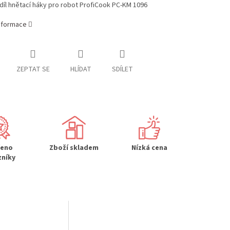
díl hnětací háky pro robot ProfiCook PC-KM 1096
informace
ZEPTAT SE
HLÍDAT
SDÍLET
řeno
Zboží skladem
Nízká cena
zníky