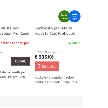
Z
7 995
Kč
ZDARMA
D
–12 %
A
díl šlehací
Kuchyňský planetární
R
o robot ProfiCook
robot hnětač ProfiCook
M
096
PC-KM 1254
A
entálně nedostupné
Skladem
bez
5 780,99 Kč bez DPH
6 995 Kč
DETAIL
Do košíku
l šlehací metla pro
iCook PC-KM 1096
Kuchyňský planetární robot
hnětač ProfiCook PC-KM 1254