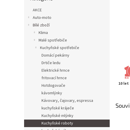
n
e
AKCE
l
Auto-moto
Bílé zboží
Klima
Malé spotřebiče
Kuchyňské spotřebiče
Domácí pekárny
Drtiče ledu
Elektrické hrnce
fritovací hrnce
10 let
Hotdogovače
kávomlýnky
Kávovary, čajovary, espressa
Souvi
kuchyňské kráječe
Kuchyňské mlýnky
Kuchyňské roboty