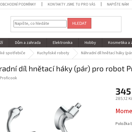
OBCHODNÍ PODMÍNKY
KONTAKTY JSME TU PRO VÁS
NAPIŠTE NÁM
HLEDAT
ží
Dům a zahrada
Elektronika
Hobby
Kosmetika a 
ké spotřebiče
Kuchyňské roboty
Náhradní díl hnětací háky (p
adní díl hnětací háky (pár) pro robot
Proficook
345
285,12 K
Měrná
Momen
cena:
Položka 