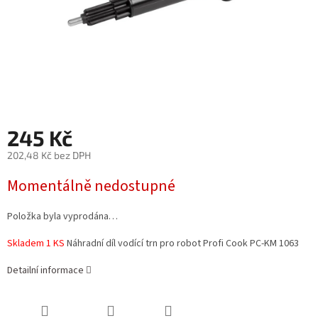
245 Kč
202,48 Kč bez DPH
Měrná
Momentálně nedostupné
cena:
Položka byla vyprodána…
Skladem 1 KS
Náhradní díl vodící trn pro robot Profi Cook PC-KM 1063
Detailní informace