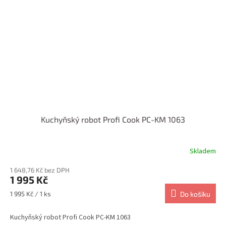
Kuchyňský robot Profi Cook PC-KM 1063
Skladem
1 648,76 Kč bez DPH
1 995 Kč
Měrná
1 995 Kč / 1 ks
Do košíku
cena:
Kuchyňský robot Profi Cook PC-KM 1063