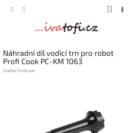
Přejít
NÁKUP
na
obsah
KOŠÍK
Náhradní díl vodící trn pro robot
Profi Cook PC-KM 1063
Značka:
Proficook