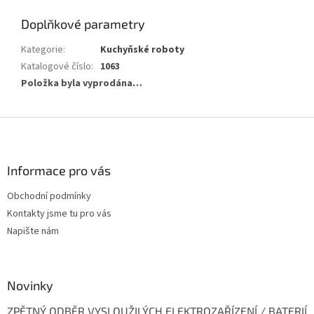
Doplňkové parametry
Kategorie
:
Kuchyňské roboty
Katalogové číslo
:
1063
Položka byla vyprodána…
Z
á
p
a
Informace pro vás
t
Obchodní podmínky
í
Kontakty jsme tu pro vás
Napište nám
Novinky
ZPĚTNÝ ODBĚR VYSLOUŽILÝCH ELEKTROZAŘÍZENÍ / BATERIÍ