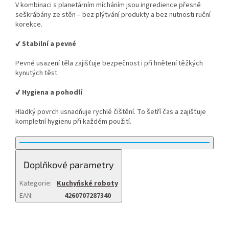
V kombinaci s planetárním mícháním jsou ingredience přesně
seškrábány ze stěn – bez plýtvání produkty a bez nutnosti ruční
korekce.
✔ Stabilní a pevné
Pevné usazení těla zajišťuje bezpečnost i při hnětení těžkých
kynutých těst.
✔ Hygiena a pohodlí
Hladký povrch usnadňuje rychlé čištění. To šetří čas a zajišťuje
kompletní hygienu při každém použití.
Doplňkové parametry
Kategorie
:
Kuchyňské roboty
EAN
:
4260707287340
Buďte první, kdo napíše příspěvek k této položce.