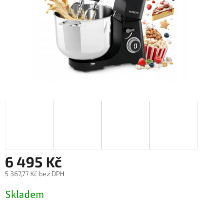
6 495 Kč
5 367,77 Kč bez DPH
Měrná
Skladem
cena: