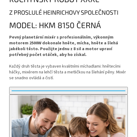
Z PROSLULÉ HEINRICHOVY SPOLEČNOSTI
MODEL: HKM 8150 ČERNÁ
Pevný planetární mixér s profesionálním, výkonným
motorem 2500W dokonale hněte, mícha, hněte a šlehá
jakékoli těsto. Použijte jednu z 8 sil a motor upraví
potřebný počet otáček, aby ho získal.
Každý druh těsta je vybaven kvalitními míchadlami: hnětecími
háčky, mixérem na lehčí těsta a metličkou na šlehání pěny. Mixér
se snadno ovládá a čistí.