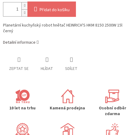
Přidat do košíku
Planetární kuchyňský robot hnětač HEINRICH'S HKM 8150 2500W 15l
černý
Detailní informace
ZEPTAT SE
HLÍDAT
SDÍLET
10 let na trhu
Kamená prodejna
Osobní odběr
zdarma