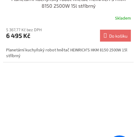
8150 2500W 15l stříbrný
Skladem
5 367,77 Kč bez DPH
6 495 Kč
Do košíku
Planetární kuchyňský robot hnětač HEINRICH'S HKM 8150 2500W 15l
stříbrný