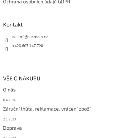
Ochrana osobních údajů GDPR
Kontakt
iva.tofi
@
seznam.cz
+420 607 147 728
VŠE O NÁKUPU
O nás
8.4.2026
Záruční lhůta, reklamace, vrácení zboží
2.1.2023
Doprava