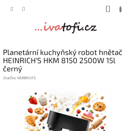
Přejít
NÁKUP
na
obsah
KOŠÍK
Planetární kuchyňský robot hnětač
HEINRICH'S HKM 8150 2500W 15l
černý
Značka:
HEINRICH'S