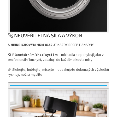
🚀 NEUVĚŘITELNÁ SÍLA A VÝKON
S
HEINRICHOVÝM HKM 8150
JE KAŽDÝ RECEPT SNADNÝ:
🔁
Planetární míchací systém
– míchadla se pohybují jako v
profesionální kuchyni, zasahují do každého kouta mísy
🥖 Šlehejte, hnětejte, mísejte – dosahujete dokonalých výsledků
rychleji, než si myslíte