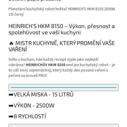
Planetární kuchyňský robot hnětač HEINRICH'S HKM 8150 2500W
15l černý
HEINRICH'S HKM 8150 – Výkon, přesnost a
spolehlivost ve vaší kuchyni
🔥 MISTR KUCHYNĚ, KTERÝ PROMĚNÍ VAŠE
VAŘENÍ
Sníte o kuchyni, kde každý recept vyjde jako nejlepší
cukrárna?
HEINRICHŮV HKM 8150
není jen kuchyňský robot – je
to váš nový supernástroj, který každý den posune vaření a
pečení na úroveň PRO!
➡️VELKÁ MISKA - 15 LITRŮ
➡️VÝKON - 2500W
➡️8 RYCHLOSTÍ