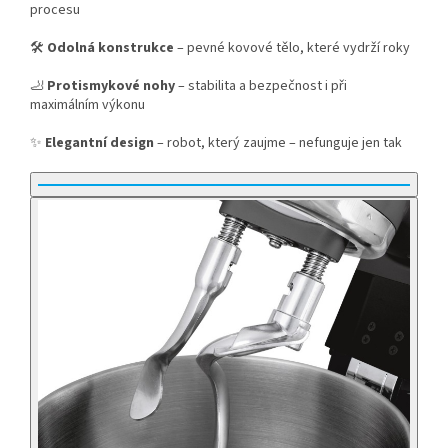
procesu
🛠️
Odolná konstrukce
– pevné kovové tělo, které vydrží roky
🦶
Protismykové nohy
– stabilita a bezpečnost i při
maximálním výkonu
✨
Elegantní design
– robot, který zaujme – nefunguje jen tak