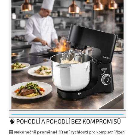
🧠 POHODLÍ A POHODLÍ BEZ KOMPROMISŮ
🎛️
Nekonečně proměnné řízení rychlosti
pro kompletní řízení