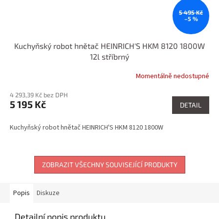
5 495 Kč
–5 %
Kuchyňský robot hnětač HEINRICH'S HKM 8120 1800W
12l stříbrný
Momentálně nedostupné
4 293,39 Kč bez DPH
5 195 Kč
DETAIL
Kuchyňský robot hnětač HEINRICH'S HKM 8120 1800W
ZOBRAZIT VŠECHNY SOUVISEJÍCÍ PRODUKTY
Popis
Diskuze
Detailní popis produktu