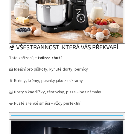
🥣 VŠESTRANNOST, KTERÁ VÁS PŘEKVAPÍ
Toto zařízení je
tvůrce chutí
:
🍰 Ideální pro piškoty, kynuté dorty, perníky
🍦 Krémy, krémy, pusinky jako z cukrárny
🥟 Dorty s knedlíčky, těstoviny, pizza – bez námahy
🥗 Husté a lehké směsi – vždy perfektní