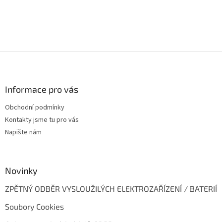
PŘIDAT KOMENTÁŘ
Z
á
p
a
Informace pro vás
t
Obchodní podmínky
í
Kontakty jsme tu pro vás
Napište nám
Novinky
ZPĚTNÝ ODBĚR VYSLOUŽILÝCH ELEKTROZAŘÍZENÍ / BATERIÍ
Soubory Cookies