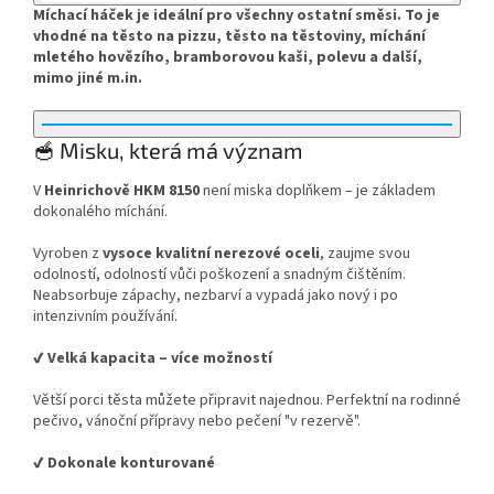
Míchací háček je ideální pro všechny ostatní směsi. To je
vhodné na těsto na pizzu, těsto na těstoviny, míchání
mletého hovězího, bramborovou kaši, polevu a další,
mimo jiné m.in.
🥣 Misku, která má význam
V
Heinrichově HKM 8150
není miska doplňkem – je základem
dokonalého míchání.
Vyroben z
vysoce kvalitní nerezové oceli
, zaujme svou
odolností, odolností vůči poškození a snadným čištěním.
Neabsorbuje zápachy, nezbarví a vypadá jako nový i po
intenzivním používání.
✔ Velká kapacita – více možností
Větší porci těsta můžete připravit najednou. Perfektní na rodinné
pečivo, vánoční přípravy nebo pečení "v rezervě".
✔ Dokonale konturované