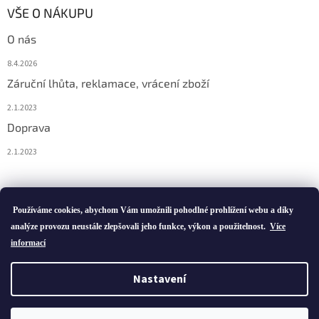
VŠE O NÁKUPU
O nás
8.4.2026
Záruční lhůta, reklamace, vrácení zboží
2.1.2023
Doprava
2.1.2023
Vytvořil Shoptet
Používáme cookies, abychom Vám umožnili pohodlné prohlížení webu a díky
analýze provozu neustále zlepšovali jeho funkce, výkon a použitelnost.
Více
informací
Copyright 2026
ivatofi.cz
. Všechna práva vyhrazena.
Nastavení
Podle zákona o evidenci tržeb je prodávající povinen vystavit
kupujícímu účtenku. Zároveň je povinen zaevidovat přijatou tržbu u