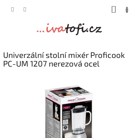
Přejít
NÁKUP
na
obsah
KOŠÍK
Univerzální stolní mixér Proficook
PC-UM 1207 nerezová ocel