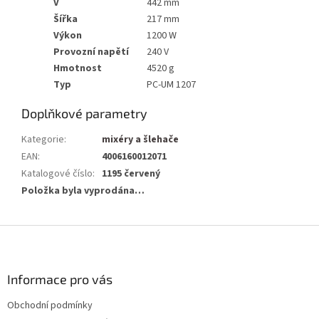
V
442 mm
Šířka
217 mm
Výkon
1200 W
Provozní napětí
240 V
Hmotnost
4520 g
Typ
PC-UM 1207
Doplňkové parametry
Kategorie
:
mixéry a šlehače
EAN
:
4006160012071
Katalogové číslo
:
1195 červený
Položka byla vyprodána…
Z
á
p
a
Informace pro vás
t
Obchodní podmínky
í