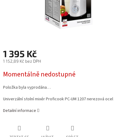
1 395 Kč
1 152,89 Kč bez DPH
Měrná
Momentálně nedostupné
cena:
Položka byla vyprodána…
Univerzální stolní mixér Proficook PC-UM 1207 nerezová ocel
Detailní informace