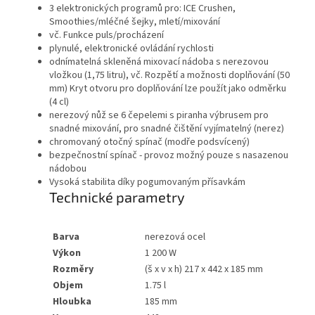
3 elektronických programů pro: ICE Crushen,
Smoothies/mléčné šejky, mletí/mixování
vč. Funkce puls/procházení
plynulé, elektronické ovládání rychlosti
odnímatelná skleněná mixovací nádoba s nerezovou
vložkou (1,75 litru), vč. Rozpětí a možnosti doplňování (50
mm) Kryt otvoru pro doplňování lze použít jako odměrku
(4 cl)
nerezový nůž se 6 čepelemi s piranha výbrusem pro
snadné mixování, pro snadné čištění vyjímatelný (nerez)
chromovaný otočný spínač (modře podsvícený)
bezpečnostní spínač - provoz možný pouze s nasazenou
nádobou
Vysoká stabilita díky pogumovaným přísavkám
Technické parametry
Barva
nerezová ocel
Výkon
1 200 W
Rozměry
(š x v x h) 217 x 442 x 185 mm
Objem
1.75 l
Hloubka
185 mm