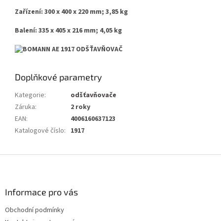
Zařízení: 300 x 400 x 220 mm; 3,85 kg
Balení: 335 x 405 x 216 mm; 4,05 kg
Doplňkové parametry
Kategorie
:
odšťavňovače
Záruka
:
2 roky
EAN
:
4006160637123
Katalogové číslo
:
1917
Z
á
p
a
Informace pro vás
t
Obchodní podmínky
í