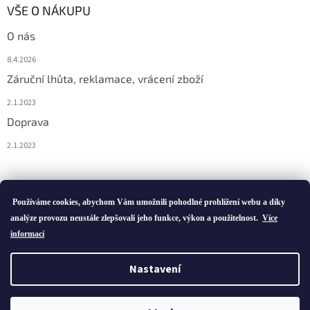
VŠE O NÁKUPU
O nás
8.4.2026
Záruční lhůta, reklamace, vrácení zboží
2.1.2023
Doprava
2.1.2023
Vytvořil Shoptet
Používáme cookies, abychom Vám umožnili pohodlné prohlížení webu a díky
analýze provozu neustále zlepšovali jeho funkce, výkon a použitelnost.
Více
informací
Copyright 2026
ivatofi.cz
. Všechna práva vyhrazena.
Nastavení
Podle zákona o evidenci tržeb je prodávající povinen vystavit
kupujícímu účtenku. Zároveň je povinen zaevidovat přijatou tržbu u