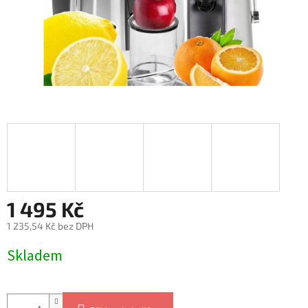
1 495 Kč
1 235,54 Kč bez DPH
Měrná
Skladem
cena: