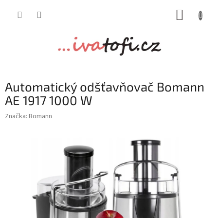
Přejít
NÁKUP
na
obsah
KOŠÍK
Automatický odšťavňovač Bomann
AE 1917 1000 W
Značka:
Bomann