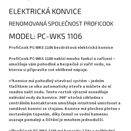
ELEKTRICKÁ KONVICE
RENOMOVANÁ SPOLEČNOST PROFICOOK
MODEL: PC-WKS 1106
ProfiCook PC-WKS 1106 bezdrátová elektrická konvice
ProfiCook PC-WKS 1106 nabízí mnoho funkcí a zařízení –
umožňuje vám pohodlně a bezpečně si vařit vodu, na
kterou si připravíte své oblíbené nápoje.
✅Konvice má pohodlný otevírací systém – jedním
tlačítkem se víko automaticky otevře a můžete do ní
snadno nalit vodu. Tento roztok výrazně usnadňuje
nalévání vody do konvice. 360° otočná základna s
centrálním kontaktorem umožňuje intuitivně umisťovat a
sundávat konvici ze stojanu. Konvice má plochou plotnu s
vestavěným topením, díky čemuž se vodní kamenec
usazuje pomaleji a čištění je mnohem jednodušší.
✅ProfiCook PC-WKS 1106 má kapacitu 1 litr a průhledný