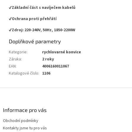
✔️Základní část s navíječem kabelů
✔️Ochrana proti přehřátí
✔️Zdroj: 220-240V, 50Hz, 1850-2200W
Doplňkové parametry
Kategorie
:
rychlovarné konvice
Záruka
:
2 roky
EAN
:
4006160011067
Katalogové číslo
:
1106
Z
á
p
a
Informace pro vás
t
Obchodní podmínky
í
Kontakty jsme tu pro vás