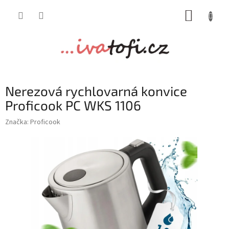
Přejít
NÁKUP
na
obsah
KOŠÍK
Nerezová rychlovarná konvice
Proficook PC WKS 1106
Značka:
Proficook