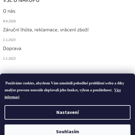
O nás
8.4.2026
Záruční lhůta, reklamace, vrácení zboží
2.1.2023
Doprava
2.1.2023
Vytvořil Shoptet
Používáme cookies, abychom Vám umožnili pohodlné prohlížení webu a díky
analýze provozu neustále zlepšovali jeho funkce, výkon a použitelnost.
Více
informací
Copyright 2026
ivatofi.cz
. Všechna práva vyhrazena.
Nastavení
Podle zákona o evidenci tržeb je prodávající povinen vystavit
kupujícímu účtenku. Zároveň je povinen zaevidovat přijatou tržbu u
Souhlasím
správce daně online; v případě technického výpadku pak nejpozději