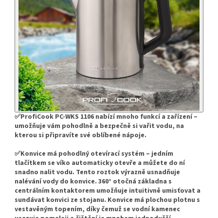
✅ProfiCook PC-WKS 1106 nabízí mnoho funkcí a zařízení –
umožňuje vám pohodlně a bezpečně si vařit vodu, na
kterou si připravíte své oblíbené nápoje.
✅Konvice má pohodlný otevírací systém – jedním
tlačítkem se víko automaticky otevře a můžete do ní
snadno nalit vodu. Tento roztok výrazně usnadňuje
nalévání vody do konvice. 360° otočná základna s
centrálním kontaktorem umožňuje intuitivně umisťovat a
sundávat konvici ze stojanu. Konvice má plochou plotnu s
vestavěným topením, díky čemuž se vodní kamenec