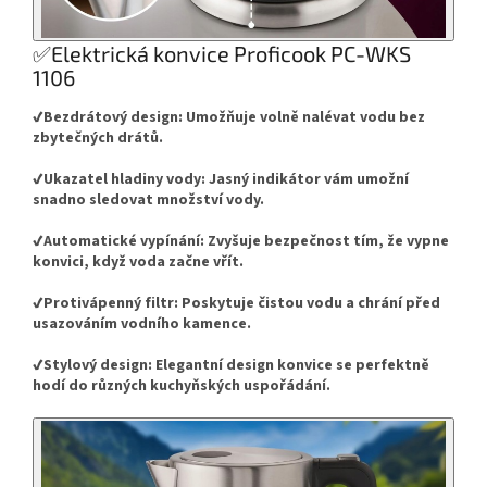
✅Elektrická konvice Proficook PC-WKS
1106
✔️Bezdrátový design: Umožňuje volně nalévat vodu bez
zbytečných drátů.
✔️Ukazatel hladiny vody: Jasný indikátor vám umožní
snadno sledovat množství vody.
✔️Automatické vypínání: Zvyšuje bezpečnost tím, že vypne
konvici, když voda začne vřít.
✔️Protivápenný filtr: Poskytuje čistou vodu a chrání před
usazováním vodního kamence.
✔️Stylový design: Elegantní design konvice se perfektně
hodí do různých kuchyňských uspořádání.