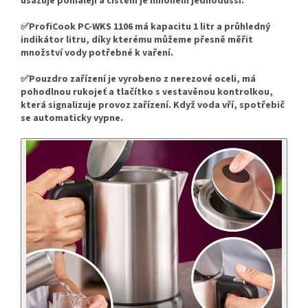
usazuje pomaleji a čištění je mnohem jednodušší.
✅ProfiCook PC-WKS 1106 má kapacitu 1 litr a průhledný
indikátor litru, díky kterému můžeme přesně měřit
množství vody potřebné k vaření.
✅Pouzdro zařízení je vyrobeno z nerezové oceli, má
pohodlnou rukojeť a tlačítko s vestavěnou kontrolkou,
která signalizuje provoz zařízení. Když voda vří, spotřebič
se automaticky vypne.