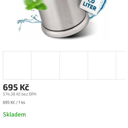
695 Kč
574,38 Kč bez DPH
Měrná
695 Kč / 1 ks
cena:
Skladem