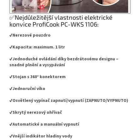
✅Nejdůležitější vlastnosti elektrické
konvice ProfiCook PC-WKS 1106:
✔️Nerezové pouzdro
✔️Kapacita: maximum. 1 litr
✔️Jednoduché ovládání díky bezdrátovému designu –
snadné plnění a vysypávání
✔️Stojan s 360° konektorem
✔️Jednoruční víko
✔️Osvětlený vypínač zapnutí/vypnutí (ZAPNUTO/VYPNUTO)
✔️Skrytý nerezový ohřívač
✔️Automatické a manuální vypnutí
✔️Vnější indikátor hladiny vody