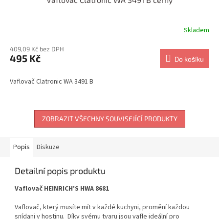
Skladem
409,09 Kč bez DPH
495 Kč
Do košíku
Vaflovač Clatronic WA 3491 B
ZOBRAZIT VŠECHNY SOUVISEJÍCÍ PRODUKTY
Popis
Diskuze
Detailní popis produktu
Vaflovač HEINRICH'S HWA 8681
Vaflovač, který musíte mít v každé kuchyni, promění každou
snídani v hostinu. Díky svému tvaru jsou vafle ideální pro