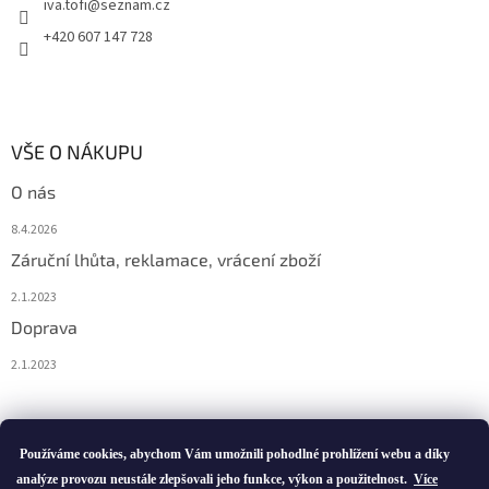
iva.tofi
@
seznam.cz
+420 607 147 728
VŠE O NÁKUPU
O nás
8.4.2026
Záruční lhůta, reklamace, vrácení zboží
2.1.2023
Doprava
2.1.2023
Vytvořil Shoptet
Používáme cookies, abychom Vám umožnili pohodlné prohlížení webu a díky
analýze provozu neustále zlepšovali jeho funkce, výkon a použitelnost.
Více