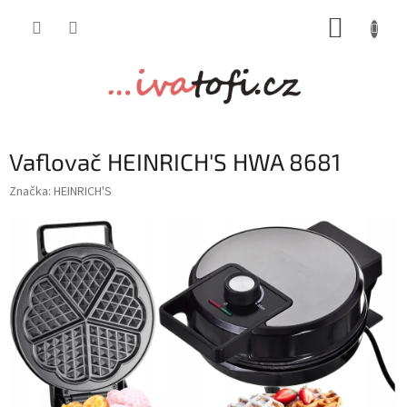
Přejít
NÁKUP
na
obsah
KOŠÍK
Vaflovač HEINRICH'S HWA 8681
Značka:
HEINRICH'S