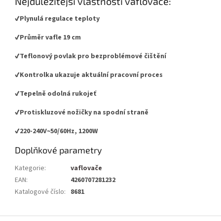
Nejdůležitější vlastnosti vaflovače:
✔️Plynulá regulace teploty
✔️Průměr vafle 19 cm
✔️Teflonový povlak pro bezproblémové čištění
✔️Kontrolka ukazuje aktuální pracovní proces
✔️Tepelně odolná rukojeť
✔️Protiskluzové nožičky na spodní straně
✔️220-240V~50/60Hz, 1200W
Doplňkové parametry
Kategorie
:
vaflovače
EAN
:
4260707281232
Katalogové číslo
:
8681
Z