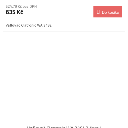
524,79 Kč bez DPH
635 Kč
Do košíku
Vaflovač Clatronic WA 3492
Vaflovač Clatronic WA 3491 B černý