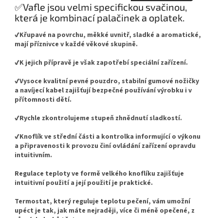
✅Vafle jsou velmi specifickou svačinou,
která je kombinací palačinek a oplatek.
✔️Křupavé na povrchu, měkké uvnitř, sladké a aromatické,
mají příznivce v každé věkové skupině.
✔️K jejich přípravě je však zapotřebí speciální zařízení.
✔️Vysoce kvalitní pevné pouzdro, stabilní gumové nožičky
a navíjecí kabel zajišťují bezpečné používání výrobku i v
přítomnosti dětí.
✔️Rychle zkontrolujeme stupeň zhnědnutí sladkostí.
✔️Knoflík ve střední části a kontrolka informující o výkonu
a připravenosti k provozu činí ovládání zařízení opravdu
intuitivním.
Regulace teploty ve formě velkého knoflíku zajišťuje
intuitivní použití a její použití je praktické.
Termostat, který reguluje teplotu pečení, vám umožní
upéct je tak, jak máte nejraději, více či méně opečené, z