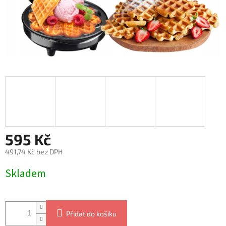
595 Kč
491,74 Kč bez DPH
Měrná
Skladem
cena:
Přidat do košíku