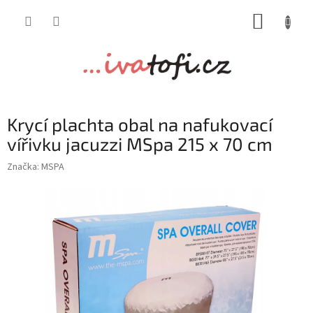
Přejít
NÁKUP
na
obsah
KOŠÍK
Krycí plachta obal na nafukovací
vířivku jacuzzi MSpa 215 x 70 cm
Značka:
MSPA