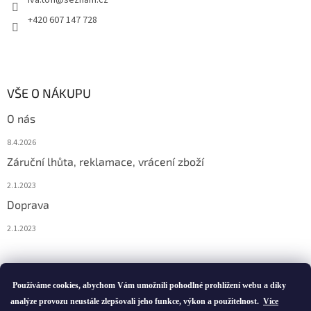
+420 607 147 728
VŠE O NÁKUPU
O nás
8.4.2026
Záruční lhůta, reklamace, vrácení zboží
2.1.2023
Doprava
2.1.2023
Vytvořil Shoptet
Používáme cookies, abychom Vám umožnili pohodlné prohlížení webu a díky
analýze provozu neustále zlepšovali jeho funkce, výkon a použitelnost.
Více