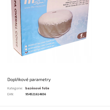
Doplňkové parametry
Kategorie
:
bazénové folie
EAN
:
954521614656
Z