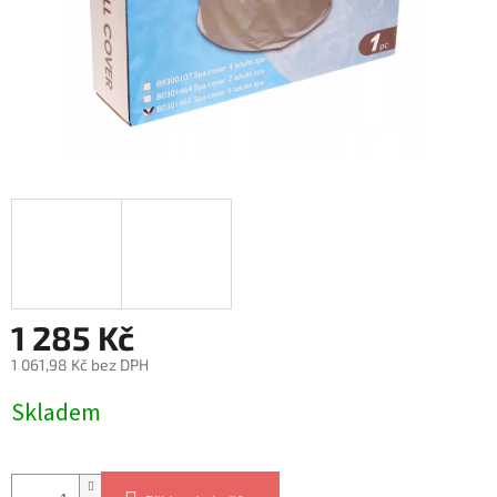
1 285 Kč
1 061,98 Kč bez DPH
Měrná
Skladem
cena: