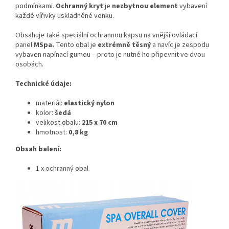
podmínkami.
Ochranný kryt
je
nezbytnou element
vybavení
každé vířivky uskladněné venku.
Obsahuje také speciální ochrannou kapsu na vnější ovládací
panel
MSpa.
Tento obal je
extrémně těsný
a navíc je zespodu
vybaven napínací gumou – proto je nutné ho připevnit ve dvou
osobách.
Technické údaje:
materiál:
elastický nylon
kolor:
šedá
velikost obalu:
215 x 70 cm
hmotnost:
0,8 kg
Obsah balení:
1 x ochranný obal