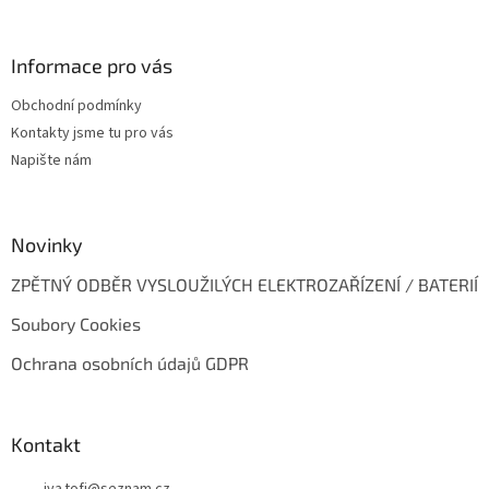
á
p
a
Informace pro vás
t
Obchodní podmínky
í
Kontakty jsme tu pro vás
Napište nám
Novinky
ZPĚTNÝ ODBĚR VYSLOUŽILÝCH ELEKTROZAŘÍZENÍ / BATERIÍ
Soubory Cookies
Ochrana osobních údajů GDPR
Kontakt
iva.tofi
@
seznam.cz