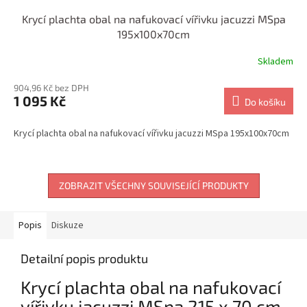
Krycí plachta obal na nafukovací vířivku jacuzzi MSpa
195x100x70cm
Skladem
904,96 Kč bez DPH
1 095 Kč
Do košíku
Krycí plachta obal na nafukovací vířivku jacuzzi MSpa 195x100x70cm
ZOBRAZIT VŠECHNY SOUVISEJÍCÍ PRODUKTY
Popis
Diskuze
Detailní popis produktu
Krycí plachta obal na nafukovací
vířivku jacuzzi MSpa 215 x 70 cm