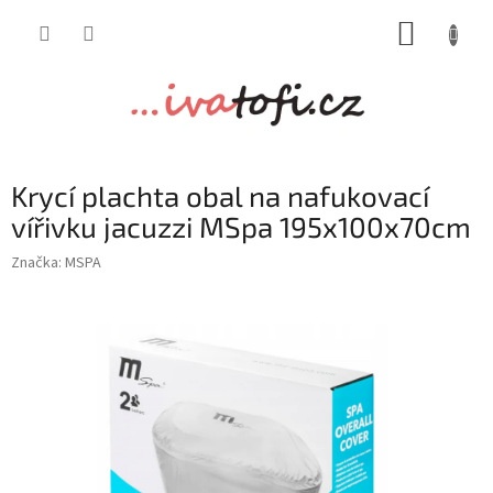
Přejít
NÁKUP
na
obsah
KOŠÍK
Krycí plachta obal na nafukovací
vířivku jacuzzi MSpa 195x100x70cm
Značka:
MSPA