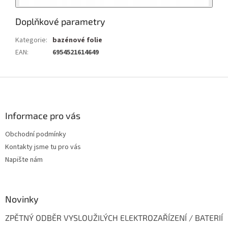
Doplňkové parametry
Kategorie
:
bazénové folie
EAN
:
6954521614649
Z
á
p
a
Informace pro vás
t
Obchodní podmínky
í
Kontakty jsme tu pro vás
Napište nám
Novinky
ZPĚTNÝ ODBĚR VYSLOUŽILÝCH ELEKTROZAŘÍZENÍ / BATERIÍ