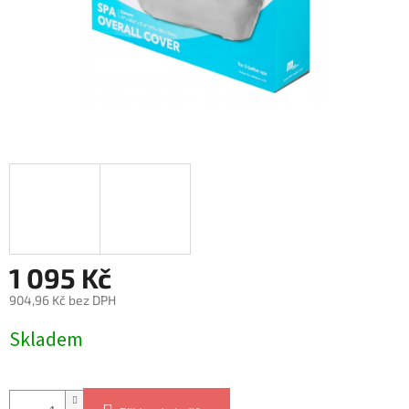
1 095 Kč
904,96 Kč bez DPH
Měrná
Skladem
cena: