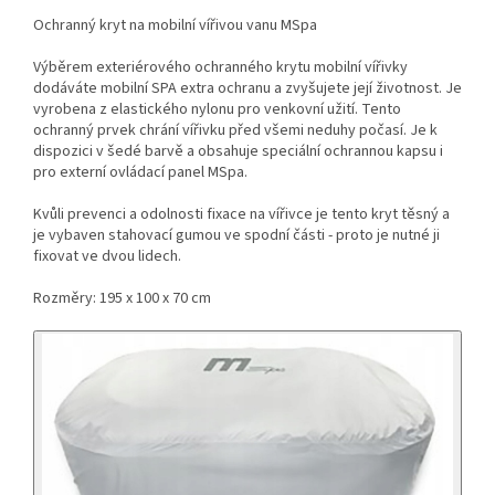
Ochranný kryt na mobilní vířivou vanu MSpa
Výběrem exteriérového ochranného krytu mobilní vířivky
dodáváte mobilní SPA extra ochranu a zvyšujete její životnost. Je
vyrobena z elastického nylonu pro venkovní užití. Tento
ochranný prvek chrání vířivku před všemi neduhy počasí. Je k
dispozici v šedé barvě a obsahuje speciální ochrannou kapsu i
pro externí ovládací panel MSpa.
Kvůli prevenci a odolnosti fixace na vířivce je tento kryt těsný a
je vybaven stahovací gumou ve spodní části - proto je nutné ji
fixovat ve dvou lidech.
Rozměry: 195 x 100 x 70 cm