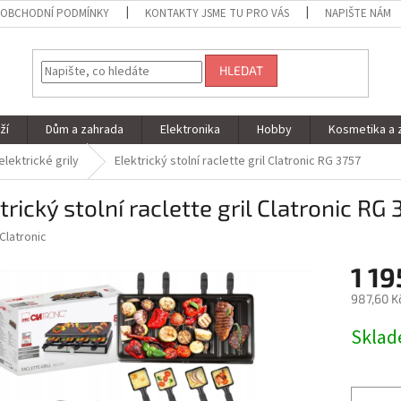
OBCHODNÍ PODMÍNKY
KONTAKTY JSME TU PRO VÁS
NAPIŠTE NÁM
HLEDAT
ží
Dům a zahrada
Elektronika
Hobby
Kosmetika a 
elektrické grily
Elektrický stolní raclette gril Clatronic RG 3757
trický stolní raclette gril Clatronic RG 
Clatronic
1 19
987,60 K
Měrná
Skla
cena: