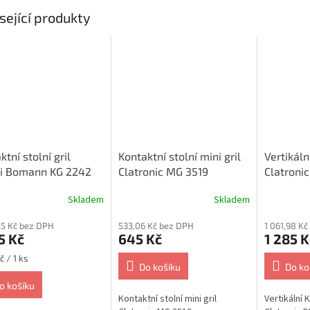
sející produkty
ktní stolní gril
Kontaktní stolní mini gril
Vertikáln
ni Bomann KG 2242
Clatronic MG 3519
Clatroni
Skladem
Skladem
25 Kč bez DPH
533,06 Kč bez DPH
1 061,98 K
5 Kč
645 Kč
1 285 K
č / 1 ks
Do košíku
Do ko
o košíku
Kontaktní stolní mini gril
Vertikální 