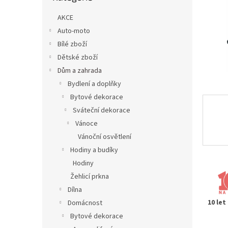
n
e
AKCE
l
Auto-moto
Bílé zboží
Dětské zboží
Dům a zahrada
Bydlení a doplňky
Bytové dekorace
Sváteční dekorace
Vánoce
Vánoční osvětlení
Hodiny a budíky
Hodiny
Žehlicí prkna
Dílna
10 let
Domácnost
Bytové dekorace