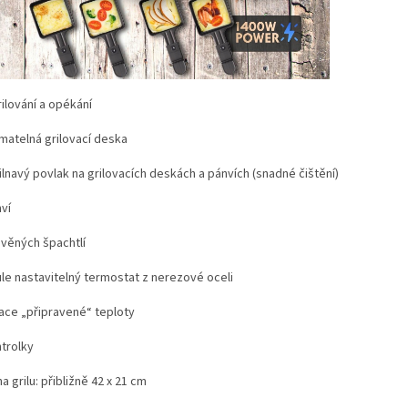
ilování a opékání
matelná grilovací deska
lnavý povlak na grilovacích deskách a pánvích (snadné čištění)
ví
evěných špachtlí
ule nastavitelný termostat z nerezové oceli
kace „připravené“ teploty
ntrolky
a grilu: přibližně 42 x 21 cm