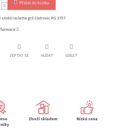
Přidat do košíku
 stolní raclette gril Clatronic RG 3757
informace
ZEPTAT SE
HLÍDAT
SDÍLET
řeno
Zboží skladem
Nízká cena
zníky