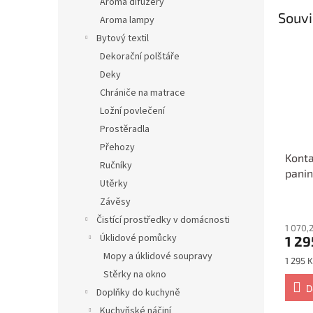
Aroma difuzéry
Souvi
Aroma lampy
Bytový textil
Dekorační polštáře
Deky
Chrániče na matrace
Ložní povlečení
Prostěradla
Přehozy
Konta
Ručníky
pani
Utěrky
Závěsy
Čistící prostředky v domácnosti
1 070,
Úklidové pomůcky
1 29
Mopy a úklidové soupravy
Měrná
1 295 K
cena:
Stěrky na okno
D
Doplňky do kuchyně
Kuchyňské náčiní