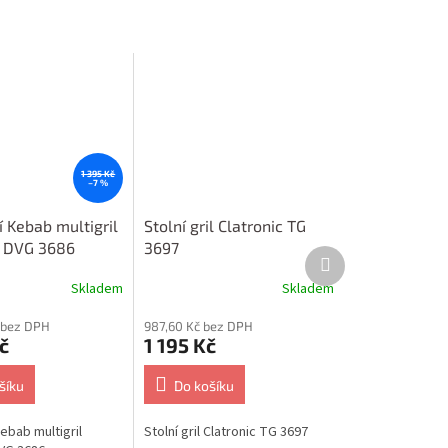
1 395 Kč
–7 %
í Kebab multigril
Stolní gril Clatronic TG
c DVG 3686
3697
Další
produkt
Skladem
Skladem
č bez DPH
987,60 Kč bez DPH
č
1 195 Kč
šíku
Do košíku
Kebab multigril
Stolní gril Clatronic TG 3697