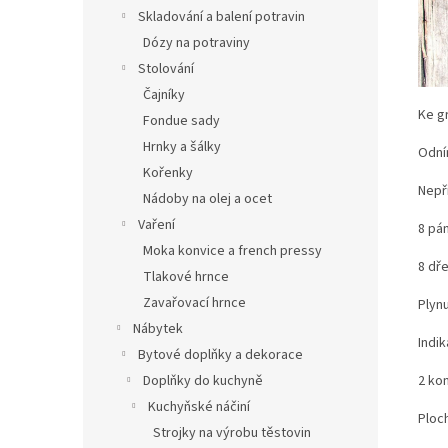
Skladování a balení potravin
Dózy na potraviny
Stolování
Čajníky
Ke gr
Fondue sady
Hrnky a šálky
Odní
Kořenky
Nepři
Nádoby na olej a ocet
Vaření
8 pán
Moka konvice a french pressy
8 dř
Tlakové hrnce
Zavařovací hrnce
Plyn
Nábytek
Indi
Bytové doplňky a dekorace
2 ko
Doplňky do kuchyně
Kuchyňské náčiní
Ploch
Strojky na výrobu těstovin