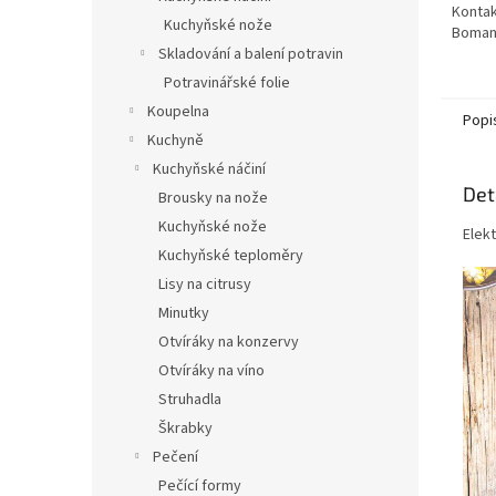
Kontakt
Kuchyňské nože
Boman
Skladování a balení potravin
Potravinářské folie
Koupelna
Popi
Kuchyně
Kuchyňské náčiní
Det
Brousky na nože
Kuchyňské nože
Elekt
Kuchyňské teploměry
Lisy na citrusy
Minutky
Otvíráky na konzervy
Otvíráky na víno
Struhadla
Škrabky
Pečení
Pečící formy