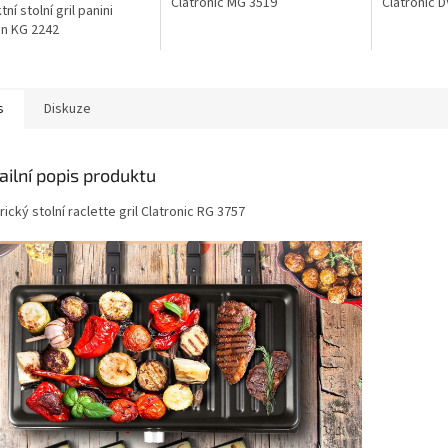
Clatronic MG 3519
Clatronic 
ní stolní gril panini
n KG 2242
s
Diskuze
ailní popis produktu
rický stolní raclette gril Clatronic RG 3757