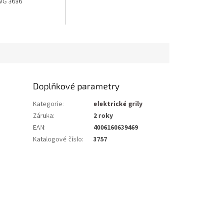
DVG 3686
Doplňkové parametry
Kategorie
:
elektrické grily
Záruka
:
2 roky
EAN
:
4006160639469
Katalogové číslo
:
3757