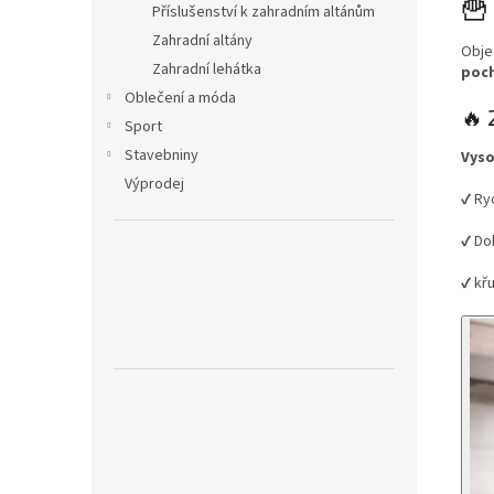
🍟
Příslušenství k zahradním altánům
Zahradní altány
Obje
Zahradní lehátka
poch
Oblečení a móda
🔥 
Sport
Stavebniny
Vyso
Výprodej
✔ Ryc
✔ Do
✔ kř