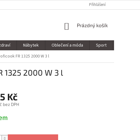
Přihlášení
NÁKUPNÍ
Prázdný košík
KOŠÍK
zdraví
Nábytek
Oblečení a móda
Sport
Stavebnin
Proficook FR 1325 2000 W 3 l
FR 1325 2000 W 3 l
5 Kč
č bez DPH
dem