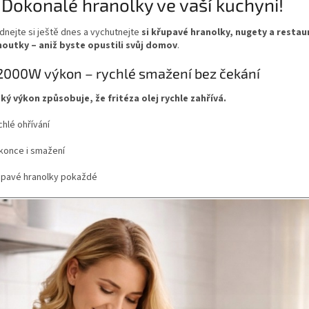
 Dokonalé hranolky ve vaší kuchyni!
dnejte si ještě dnes a vychutnejte
si křupavé hranolky, nugety a restau
outky – aniž byste opustili svůj domov
.
2000W výkon – rychlé smažení bez čekání
ký výkon způsobuje, že fritéza olej rychle zahřívá.
hlé ohřívání
konce i smažení
upavé hranolky pokaždé