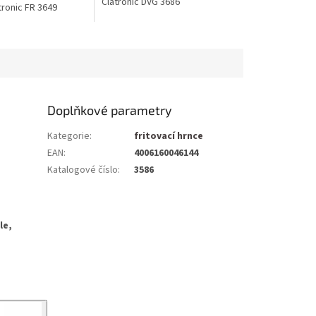
Clatronic DVG 3686
tronic FR 3649
Doplňkové parametry
Kategorie
:
fritovací hrnce
EAN
:
4006160046144
Katalogové číslo
:
3586
?
le,