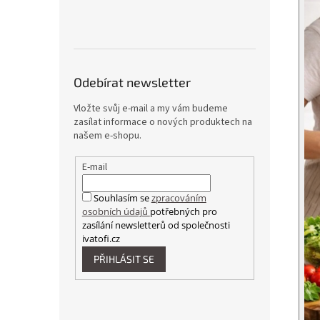
Odebírat newsletter
Vložte svůj e-mail a my vám budeme
zasílat informace o nových produktech na
našem e-shopu.
E-mail
Souhlasím se
zpracováním
osobních údajů
potřebných pro
zasílání newsletterů od společnosti
ivatofi.cz
PŘIHLÁSIT SE