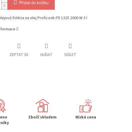
Přidat do košíku
olejová fritéza na olej Proficook FR 1325 2000 W 3 l
informace
ZEPTAT SE
HLÍDAT
SDÍLET
řeno
Zboží skladem
Nízká cena
zníky