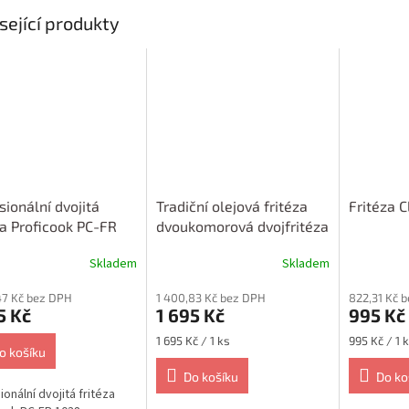
sející produkty
sionální dvojitá
Tradiční olejová fritéza
Fritéza C
za Proficook PC-FR
dvoukomorová dvojfritéza
Clatronic FR 3195
Skladem
Skladem
47 Kč bez DPH
1 400,83 Kč bez DPH
822,31 Kč 
5 Kč
1 695 Kč
995 Kč
Měrná
Měrná
1 695 Kč / 1 ks
995 Kč / 1 
o košíku
cena:
cena:
Do košíku
Do ko
ionální dvojitá fritéza