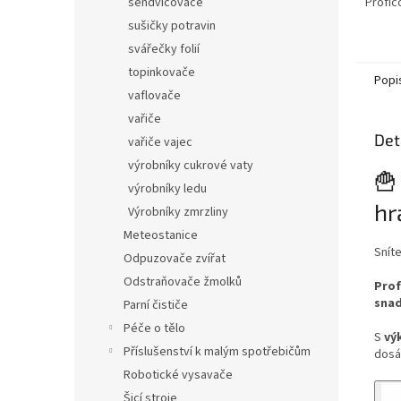
Profic
sendvičovače
sušičky potravin
svářečky folií
topinkovače
Popi
vaflovače
vařiče
Det
vařiče vajec
výrobníky cukrové vaty
🍟
výrobníky ledu
hr
Výrobníky zmrzliny
Meteostanice
Snít
Odpuzovače zvířat
Odstraňovače žmolků
Prof
snad
Parní čističe
Péče o tělo
S
vý
Příslušenství k malým spotřebičům
dosá
Robotické vysavače
Šicí stroje