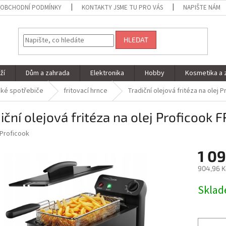
OBCHODNÍ PODMÍNKY
KONTAKTY JSME TU PRO VÁS
NAPIŠTE NÁM
HLEDAT
ží
Dům a zahrada
Elektronika
Hobby
Kosmetika a 
ké spotřebiče
fritovací hrnce
Tradiční olejová fritéza na olej 
iční olejová fritéza na olej Proficook 
Proficook
1 09
904,96 K
Měrná
Skla
cena: