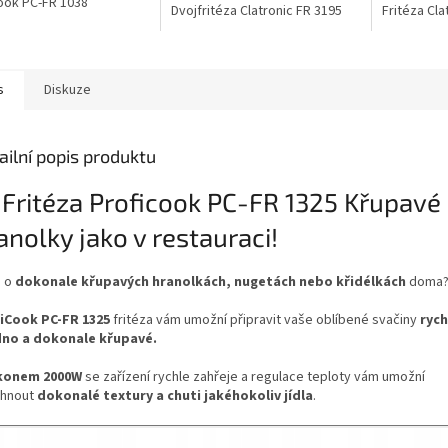
ook PC-FR 1038
Dvojfritéza Clatronic FR 3195
Fritéza Cla
s
Diskuze
ailní popis produktu
 Fritéza Proficook
PC-FR 1325
Křupavé
anolky jako v restauraci!
e o
dokonale křupavých hranolkách, nugetách nebo křidélkách
doma
iCook PC-FR 1325
fritéza vám umožní připravit vaše oblíbené svačiny
rych
no a dokonale křupavé.
konem 2000W
se zařízení rychle zahřeje a regulace teploty vám umožní
hnout
dokonalé textury a chuti jakéhokoliv jídla
.