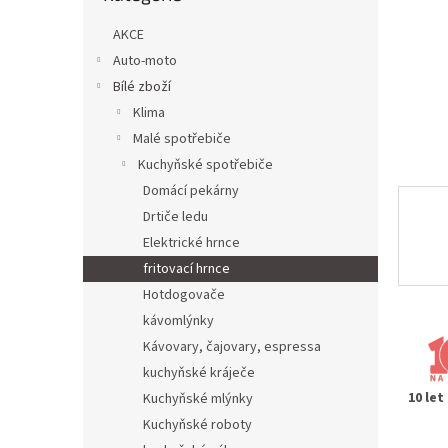
n
e
AKCE
l
Auto-moto
Bílé zboží
Klima
Malé spotřebiče
Kuchyňské spotřebiče
Domácí pekárny
Drtiče ledu
Elektrické hrnce
fritovací hrnce
Hotdogovače
kávomlýnky
Kávovary, čajovary, espressa
kuchyňské kráječe
10 let
Kuchyňské mlýnky
Kuchyňské roboty