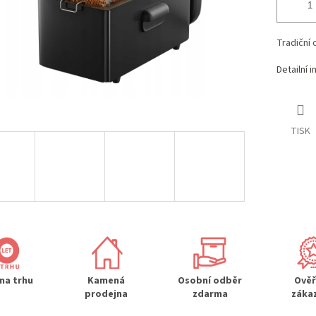
Tradiční 
Detailní 
TISK
 na trhu
Kamená
Osobní odběr
Ově
prodejna
zdarma
záka