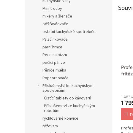
kuchyňské váhy
Souvi
Mini trouby
mixéry a šlehače
odšťavňovače
ostatní kuchyňské spotřebiče
Palačinkovače
parní hrnce
Pece na pizzu
pečící pánve
Profe
Pěniče mléka
frité
Popcornovače
1038
Příslušenství ke kuchyňským
spotřebičům
1 483,
Čistící tablety do kávovarů
1 79
Příslušenství ke kuchyňským
robotům
D
rychlovarné konvice
rýžovary
Profes