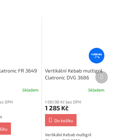
1 395 Kč
–7 %
latronic FR 3649
Vertikální Kebab multigril
Další
Clatronic DVG 3686
produkt
Skladem
Skladem
bez DPH
1 061,98 Kč bez DPH
1 285 Kč
ks
Do košíku
šíku
Vertikální Kebab multigril