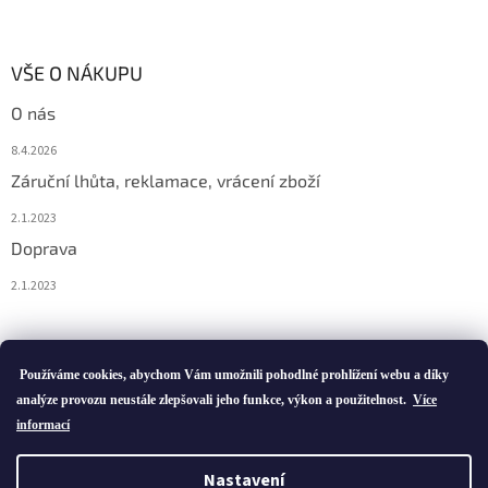
VŠE O NÁKUPU
O nás
8.4.2026
Záruční lhůta, reklamace, vrácení zboží
2.1.2023
Doprava
2.1.2023
Vytvořil Shoptet
Používáme cookies, abychom Vám umožnili pohodlné prohlížení webu a díky
analýze provozu neustále zlepšovali jeho funkce, výkon a použitelnost.
Více
informací
Copyright 2026
ivatofi.cz
. Všechna práva vyhrazena.
Nastavení