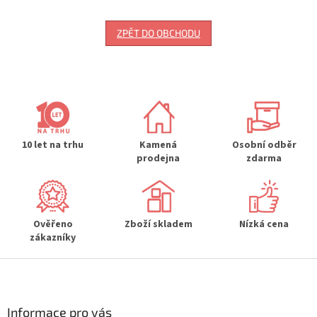
ZPĚT DO OBCHODU
10 let na trhu
Kamená
Osobní odběr
prodejna
zdarma
Ověřeno
Zboží skladem
Nízká cena
zákazníky
Z
á
p
a
Informace pro vás