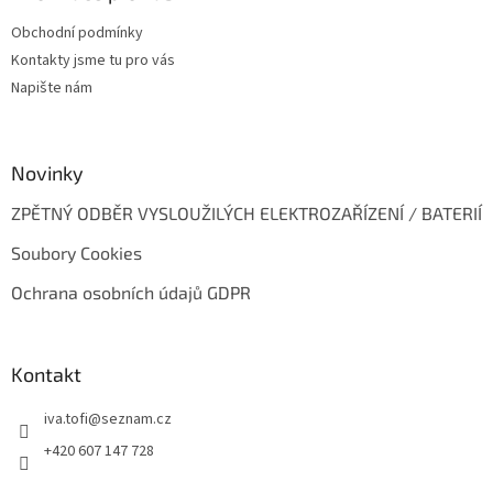
t
Obchodní podmínky
í
Kontakty jsme tu pro vás
Napište nám
Novinky
ZPĚTNÝ ODBĚR VYSLOUŽILÝCH ELEKTROZAŘÍZENÍ / BATERIÍ
Soubory Cookies
Ochrana osobních údajů GDPR
Kontakt
iva.tofi
@
seznam.cz
+420 607 147 728