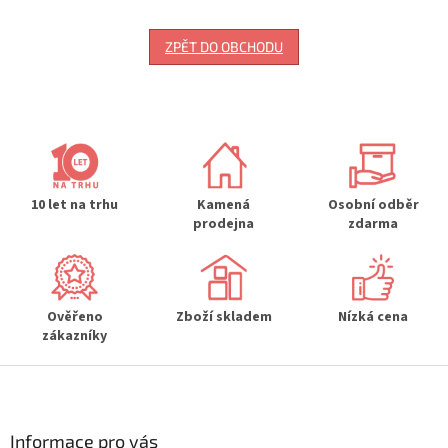
ZPĚT DO OBCHODU
10 let na trhu
Kamená
Osobní odběr
prodejna
zdarma
Ověřeno
Zboží skladem
Nízká cena
zákazníky
Z
á
p
a
Informace pro vás