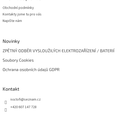
t
Obchodní podmínky
í
Kontakty jsme tu pro vás
Napište nám
Novinky
ZPĚTNÝ ODBĚR VYSLOUŽILÝCH ELEKTROZAŘÍZENÍ / BATERIÍ
Soubory Cookies
Ochrana osobních údajů GDPR
Kontakt
iva.tofi
@
seznam.cz
+420 607 147 728