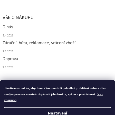
VŠE O NÁKUPU
O nás
8.4.2026
Záruční lhůta, reklamace, vrácení zboží
2.1.2023
Doprava
2.1.2023
Vytvořil Shoptet
Používáme cookies, abychom Vám umožnili pohodlné prohlížení webu a díky
analýze provozu neustále zlepšovali jeho funkce, výkon a použitelnost.
Více
informací
Copyright 2026
ivatofi.cz
. Všechna práva vyhrazena.
Nastavení