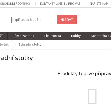
OBCHODNÍ PODMÍNKY
KONTAKTY JSME TU PRO VÁS
NAPIŠTE NÁM
HLEDAT
ží
Dům a zahrada
Elektronika
Hobby
Kosmetika a 
ábytek
Zahradní stolky
adní stolky
Produkty teprve připra