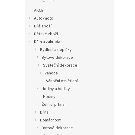
n
e
AKCE
l
Auto-moto
Bílé zboží
Dětské zboží
Dům a zahrada
Bydlení a doplňky
Bytové dekorace
Sváteční dekorace
Vánoce
Vánoční osvětlení
Hodiny a budíky
Hodiny
Žehlicí prkna
Dílna
Domácnost
Bytové dekorace