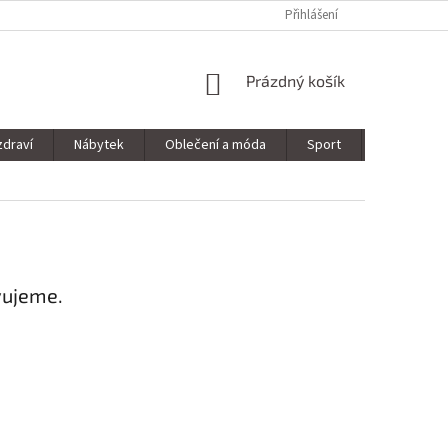
Přihlášení
NÁKUPNÍ
Prázdný košík
KOŠÍK
zdraví
Nábytek
Oblečení a móda
Sport
Stavebnin
vujeme.