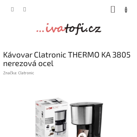
Přejít
NÁKUP
na
obsah
KOŠÍK
Kávovar Clatronic THERMO KA 3805
nerezová ocel
Značka:
Clatronic