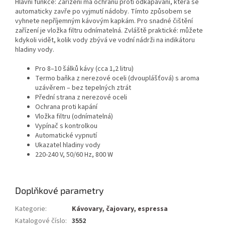
Hlavní funkce: Zařízení má ochranu proti odkapávání, která se
automaticky zavře po vyjmutí nádoby. Tímto způsobem se
vyhnete nepříjemným kávovým kapkám. Pro snadné čištění
zařízení je vložka filtru odnímatelná. Zvláště praktické: můžete
kdykoli vidět, kolik vody zbývá ve vodní nádrži na indikátoru
hladiny vody.
Pro 8–10 šálků kávy (cca 1,2 litru)
Termo baňka z nerezové oceli (dvouplášťová) s aroma
uzávěrem – bez tepelných ztrát
Přední strana z nerezové oceli
Ochrana proti kapání
Vložka filtru (odnímatelná)
Vypínač s kontrolkou
Automatické vypnutí
Ukazatel hladiny vody
220-240 V, 50/60 Hz, 800 W
Doplňkové parametry
Kategorie
:
Kávovary, čajovary, espressa
Katalogové číslo
:
3552