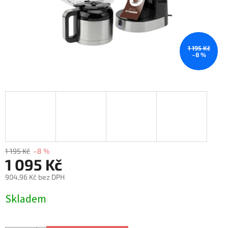
1 195 Kč
–8 %
1 195 Kč
–8 %
1 095 Kč
904,96 Kč bez DPH
Měrná
Skladem
cena: