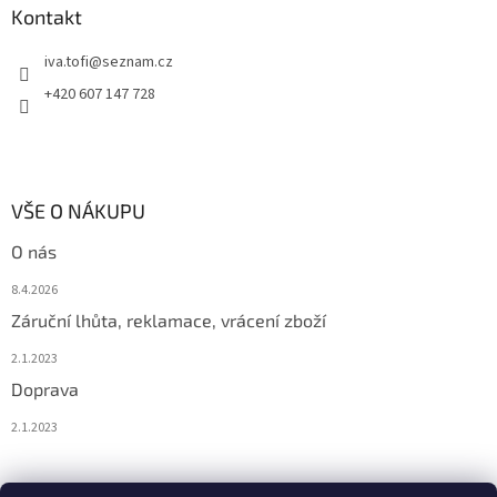
Kontakt
iva.tofi
@
seznam.cz
+420 607 147 728
VŠE O NÁKUPU
O nás
8.4.2026
Záruční lhůta, reklamace, vrácení zboží
2.1.2023
Doprava
2.1.2023