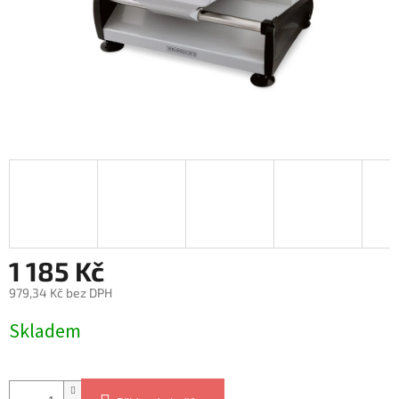
1 185 Kč
979,34 Kč bez DPH
Měrná
Skladem
cena: