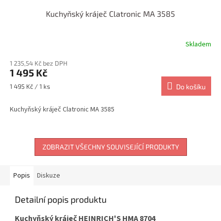
Kuchyňský kráječ Clatronic MA 3585
Skladem
1 235,54 Kč bez DPH
1 495 Kč
Měrná
1 495 Kč / 1 ks
Do košíku
cena:
Kuchyňský kráječ Clatronic MA 3585
ZOBRAZIT VŠECHNY SOUVISEJÍCÍ PRODUKTY
Popis
Diskuze
Detailní popis produktu
Kuchyňský kráječ HEINRICH'S HMA 8704