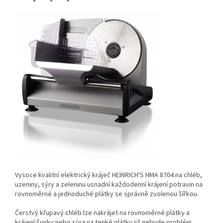
Vysoce kvalitní elektrický kráječ HEINRICH'S HMA 8704 na chléb,
uzeniny, sýry a zeleninu usnadní každodenní krájení potravin na
rovnoměrné a jednoduché plátky se správně zvolenou šířkou.
Čerstvý křupavý chléb lze nakrájet na rovnoměrné plátky a
krájení šunky nebo sýra na tenké plátky již nebude problém