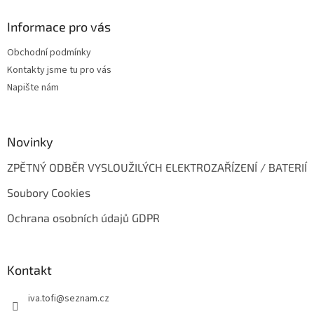
p
a
Informace pro vás
t
Obchodní podmínky
í
Kontakty jsme tu pro vás
Napište nám
Novinky
ZPĚTNÝ ODBĚR VYSLOUŽILÝCH ELEKTROZAŘÍZENÍ / BATERIÍ
Soubory Cookies
Ochrana osobních údajů GDPR
Kontakt
iva.tofi
@
seznam.cz