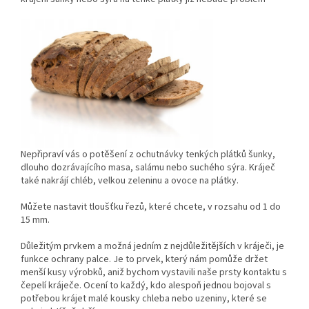
Nepřipraví vás o potěšení z ochutnávky tenkých plátků šunky,
dlouho dozrávajícího masa, salámu nebo suchého sýra. Kráječ
také nakrájí chléb, velkou zeleninu a ovoce na plátky.
Můžete nastavit tloušťku řezů, které chcete, v rozsahu od 1 do
15 mm.
Důležitým prvkem a možná jedním z nejdůležitějších v kráječi, je
funkce ochrany palce. Je to prvek, který nám pomůže držet
menší kusy výrobků, aniž bychom vystavili naše prsty kontaktu s
čepelí kráječe. Ocení to každý, kdo alespoň jednou bojoval s
potřebou krájet malé kousky chleba nebo uzeniny, které se