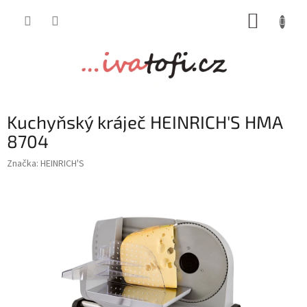
Přejít
NÁKUP
na
obsah
KOŠÍK
Kuchyňský kráječ HEINRICH'S HMA
8704
Značka:
HEINRICH'S