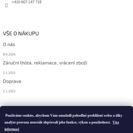
+420 607 147 728
VŠE O NÁKUPU
O nás
8.4.2026
Záruční lhůta, reklamace, vrácení zboží
2.1.2023
Doprava
2.1.2023
Vytvořil Shoptet
Používáme cookies, abychom Vám umožnili pohodlné prohlížení webu a díky
analýze provozu neustále zlepšovali jeho funkce, výkon a použitelnost.
Více
informací
Copyright 2026
ivatofi.cz
. Všechna práva vyhrazena.