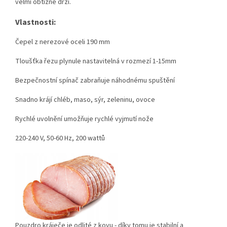
velmi obtížně drží.
Vlastnosti:
Čepel z nerezové oceli 190 mm
Tloušťka řezu plynule nastavitelná v rozmezí 1-15mm
Bezpečnostní spínač zabraňuje náhodnému spuštění
Snadno krájí chléb, maso, sýr, zeleninu, ovoce
Rychlé uvolnění umožňuje rychlé vyjmutí nože
220-240 V, 50-60 Hz, 200 wattů
Pouzdro kráječe je odlité z kovu - díky tomu je stabilní a