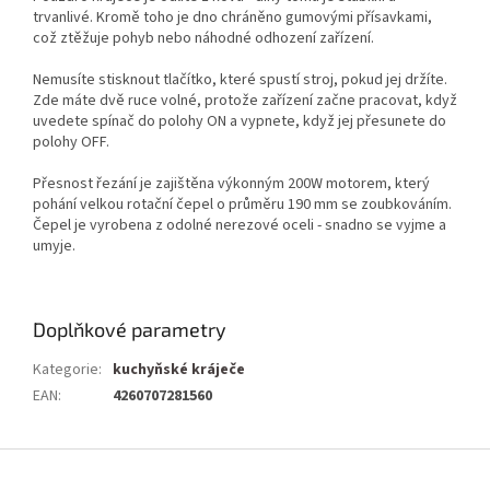
trvanlivé. Kromě toho je dno chráněno gumovými přísavkami,
což ztěžuje pohyb nebo náhodné odhození zařízení.
Nemusíte stisknout tlačítko, které spustí stroj, pokud jej držíte.
Zde máte dvě ruce volné, protože zařízení začne pracovat, když
uvedete spínač do polohy ON a vypnete, když jej přesunete do
polohy OFF.
Přesnost řezání je zajištěna výkonným 200W motorem, který
pohání velkou rotační čepel o průměru 190 mm se zoubkováním.
Čepel je vyrobena z odolné nerezové oceli - snadno se vyjme a
umyje.
Doplňkové parametry
Kategorie
:
kuchyňské kráječe
EAN
:
4260707281560
Z
á