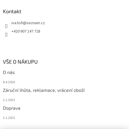
Kontakt
iva.tofi
@
seznam.cz
+420 607 147 728
VŠE O NÁKUPU
O nás
8.4.2026
Záruční lhůta, reklamace, vrácení zboží
2.1.2023
Doprava
2.1.2023