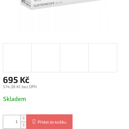
695 Kč
574,38 Kč bez DPH
Měrná
Skladem
cena:
Přidat do košíku