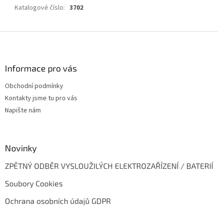
Katalogové číslo
:
3702
Z
á
p
a
Informace pro vás
t
Obchodní podmínky
í
Kontakty jsme tu pro vás
Napište nám
Novinky
ZPĚTNÝ ODBĚR VYSLOUŽILÝCH ELEKTROZAŘÍZENÍ / BATERIÍ
Soubory Cookies
Ochrana osobních údajů GDPR