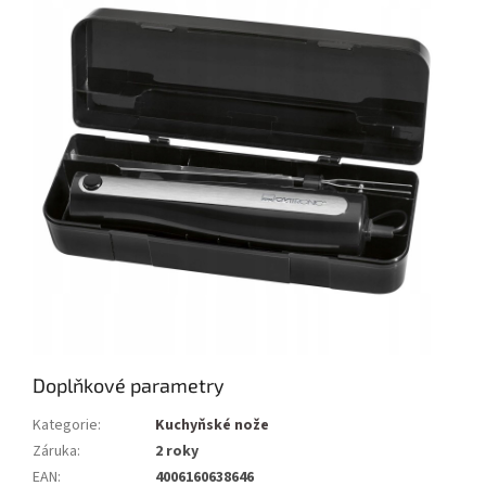
Doplňkové parametry
Kategorie
:
Kuchyňské nože
Záruka
:
2 roky
EAN
:
4006160638646