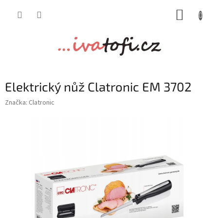
Přejít
NÁKUP
na
obsah
KOŠÍK
Elektrický nůž Clatronic EM 3702
Značka:
Clatronic