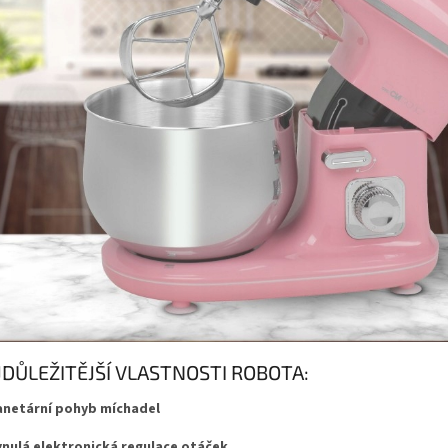
JDŮLEŽITĚJŠÍ VLASTNOSTI ROBOTA:
netární pohyb míchadel
nulá elektronická regulace otáček