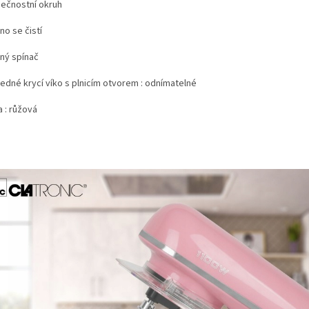
ečnostní okruh
no se čistí
ný spínač
ledné krycí víko s plnicím otvorem : odnímatelné
 : růžová