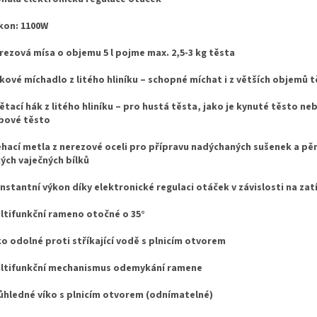
kon: 1100W
ezová mísa o objemu 5 l pojme max. 2,5-3 kg těsta
ové míchadlo z litého hliníku – schopné míchat i z větších objemů 
tací hák z litého hliníku – pro hustá těsta, jako je kynuté těsto ne
bové těsto
hací metla z nerezové oceli pro přípravu nadýchaných sušenek a pěn
ých vaječných bílků
stantní výkon díky elektronické regulaci otáček v závislosti na zat
tifunkční rameno otočné o 35°
o odolné proti stříkající vodě s plnicím otvorem
ltifunkční mechanismus odemykání ramene
hledné víko s plnicím otvorem (odnímatelné)