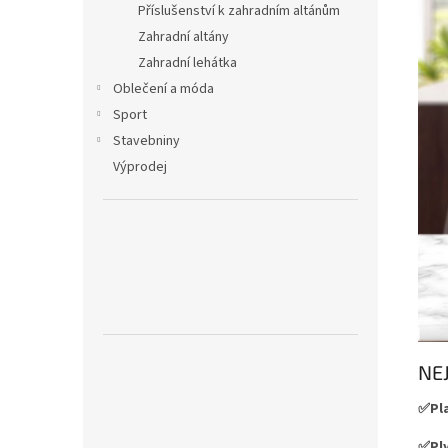
Příslušenství k zahradním altánům
Zahradní altány
Zahradní lehátka
Oblečení a móda
Sport
Stavebniny
Výprodej
NE
✅Pla
✅Ply