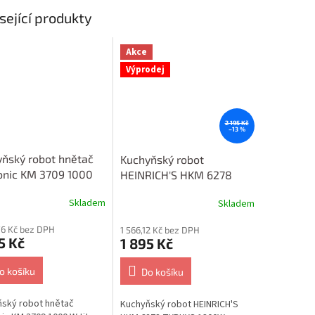
sející produkty
Akce
Výprodej
2 195 Kč
–13 %
ňský robot hnětač
Kuchyňský robot
onic KM 3709 1000
HEINRICH'S HKM 6278
an
TYRKYS 1300W
Skladem
Skladem
76 Kč bez DPH
1 566,12 Kč bez DPH
5 Kč
1 895 Kč
o košíku
Do košíku
ský robot hnětač
Kuchyňský robot HEINRICH'S