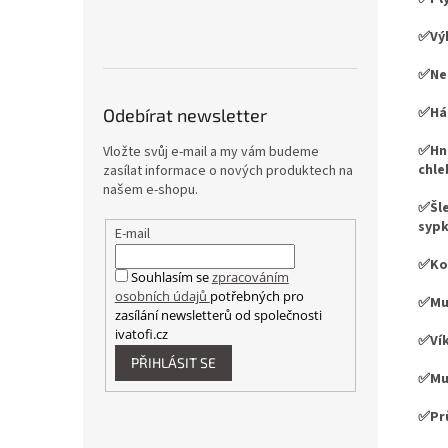
✅Vý
✅Ner
✅Hák
Odebírat newsletter
✅Hně
Vložte svůj e-mail a my vám budeme
chle
zasílat informace o nových produktech na
našem e-shopu.
✅Šle
sypk
E-mail
✅Kon
Souhlasím se
zpracováním
osobních údajů
potřebných pro
✅Mul
zasílání newsletterů od společnosti
ivatofi.cz
✅Vík
PŘIHLÁSIT SE
✅Mu
✅Prů