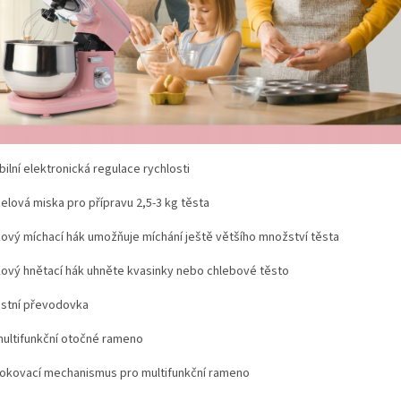
bilní elektronická regulace rychlosti
celová miska pro přípravu 2,5-3 kg těsta
íkový míchací hák umožňuje míchání ještě většího množství těsta
íkový hnětací hák uhněte kvasinky nebo chlebové těsto
stní převodovka
multifunkční otočné rameno
okovací mechanismus pro multifunkční rameno