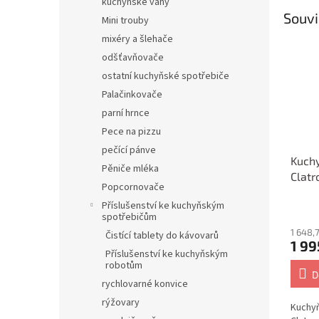
kuchyňské váhy
Souvi
Mini trouby
mixéry a šlehače
odšťavňovače
ostatní kuchyňské spotřebiče
Palačinkovače
parní hrnce
Pece na pizzu
pečící pánve
Kuchy
Pěniče mléka
Clatr
Popcornovače
W tit
Příslušenství ke kuchyňským
spotřebičům
1 648,
Čistící tablety do kávovarů
1 99
Příslušenství ke kuchyňským
robotům
D
rychlovarné konvice
rýžovary
Kuchyň