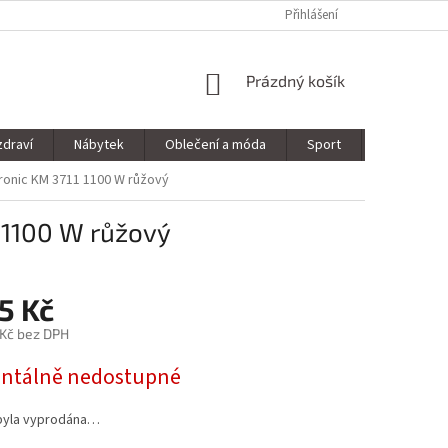
Přihlášení
NÁKUPNÍ
Prázdný košík
KOŠÍK
zdraví
Nábytek
Oblečení a móda
Sport
Stavebnin
ronic KM 3711 1100 W růžový
 1100 W růžový
5 Kč
 Kč bez DPH
tálně nedostupné
byla vyprodána…