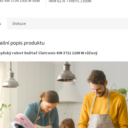
nic KM 3709 1000 W titan
HKM 6278 TYRKYS 1300W
s
Diskuze
ailní popis produktu
yňský robot hnětač Clatronic KM 3711 1100 W růžový