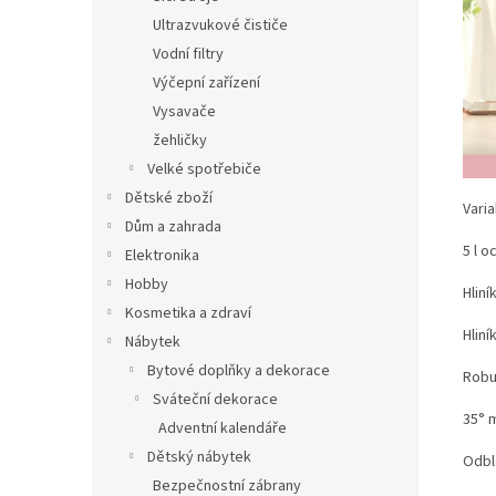
Ultrazvukové čističe
Vodní filtry
Výčepní zařízení
Vysavače
žehličky
Velké spotřebiče
Dětské zboží
Varia
Dům a zahrada
5 l o
Elektronika
Hobby
Hlin
Kosmetika a zdraví
Hlin
Nábytek
Bytové doplňky a dekorace
Robu
Sváteční dekorace
35° 
Adventní kalendáře
Dětský nábytek
Odbl
Bezpečnostní zábrany