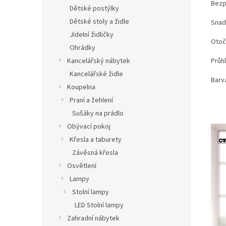
Bezp
Dětské postýlky
Dětské stoly a židle
Snad
Jídelní židličky
Otoč
Ohrádky
Průh
Kancelářský nábytek
Kancelářské židle
Barva
Koupelna
Praní a žehlení
Sušáky na prádlo
Obývací pokoj
Křesla a taburety
Závěsná křesla
Osvětlení
Lampy
Stolní lampy
LED Stolní lampy
Zahradní nábytek