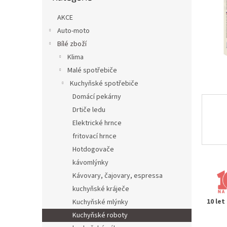
n
e
AKCE
l
Auto-moto
Bílé zboží
Klima
Malé spotřebiče
Kuchyňské spotřebiče
Domácí pekárny
Drtiče ledu
Elektrické hrnce
fritovací hrnce
Hotdogovače
kávomlýnky
Kávovary, čajovary, espressa
kuchyňské kráječe
10 let
Kuchyňské mlýnky
Kuchyňské roboty