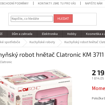
OBCHODNÍ PODMÍNKY
KONTAKTY JSME TU PRO VÁS
NAPIŠTE NÁM
HLEDAT
ží
Dům a zahrada
Elektronika
Hobby
Kosmetika a 
ké spotřebiče
Kuchyňské roboty
Kuchyňský robot hnětač Clat
yňský robot hnětač Clatronic KM 3711
Clatronic
2 19
1 814,05
Měrná
Momen
cena:
Položka 