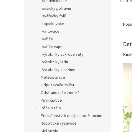
Clatro
sendvičovače
sušičky potravin
svářečky folií
topinkovače
Popi
vaflovače
vařiče
Det
vařiče vajec
výrobníky cukrové vaty
Kuch
výrobníky ledu
Výrobníky zmrzliny
Meteostanice
Odpuzovače zvířat
Odstraňovače žmolků
Parní čističe
Péče o tělo
Příslušenství k malým spotřebičům
Robotické vysavače
Šicí stroje