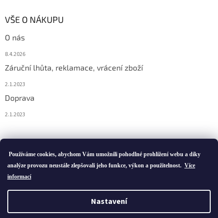
VŠE O NÁKUPU
O nás
8.4.2026
Záruční lhůta, reklamace, vrácení zboží
2.1.2023
Doprava
2.1.2023
Vytvořil Shoptet
Používáme cookies, abychom Vám umožnili pohodlné prohlížení webu a díky
analýze provozu neustále zlepšovali jeho funkce, výkon a použitelnost.
Více
informací
Copyright 2026
ivatofi.cz
. Všechna práva vyhrazena.
Nastavení
Podle zákona o evidenci tržeb je prodávající povinen vystavit