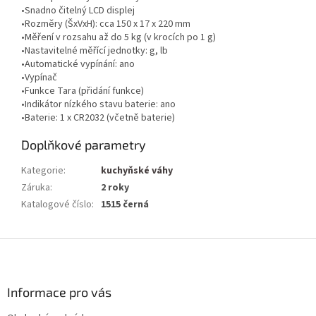
•Snadno čitelný LCD displej
•Rozměry (ŠxVxH): cca 150 x 17 x 220 mm
•Měření v rozsahu až do 5 kg (v krocích po 1 g)
•Nastavitelné měřící jednotky: g, lb
•Automatické vypínání: ano
•Vypínač
•Funkce Tara (přidání funkce)
•Indikátor nízkého stavu baterie: ano
•Baterie: 1 x CR2032 (včetně baterie)
Doplňkové parametry
Kategorie
:
kuchyňské váhy
Záruka
:
2 roky
Katalogové číslo
:
1515 černá
Z
á
p
a
Informace pro vás
t