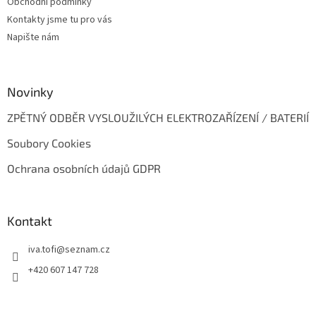
Obchodní podmínky
í
Kontakty jsme tu pro vás
Napište nám
Novinky
ZPĚTNÝ ODBĚR VYSLOUŽILÝCH ELEKTROZAŘÍZENÍ / BATERIÍ
Soubory Cookies
Ochrana osobních údajů GDPR
Kontakt
iva.tofi
@
seznam.cz
+420 607 147 728