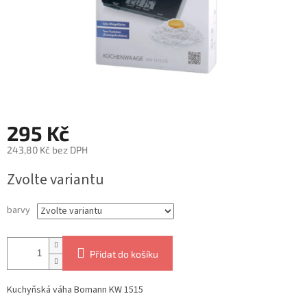
295 Kč
243,80 Kč bez DPH
Měrná
Zvolte variantu
cena:
barvy
Přidat do košíku
Kuchyňská váha Bomann KW 1515