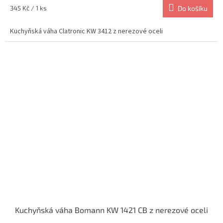
Měrná
345 Kč / 1 ks
Do košíku
cena:
Kuchyňská váha Clatronic KW 3412 z nerezové oceli
Kuchyňská váha Bomann KW 1421 CB z nerezové oceli