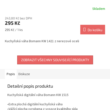
Skladem
243,80 Kč bez DPH
295 Kč
Měrná
295 Kč / 1 ks
Do košíku
cena:
Kuchyňská váha Bomann KW 1421 z nerezové oceli
ZOBRAZIT VŠECHNY SOUVISEJÍCÍ PRODUKTY
Popis
Diskuze
Detailní popis produktu
Kuchyňská digitální váha Bomann KW 1515
•Extra plochá digitální kuchyňská váha
•Vážící plocha vyrobena z vysoce kvalitního skla