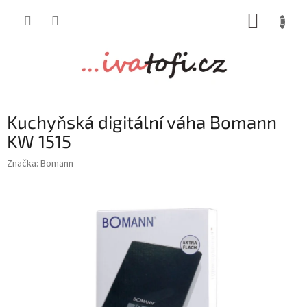
Přejít
NÁKUP
na
obsah
KOŠÍK
Kuchyňská digitální váha Bomann
KW 1515
Značka:
Bomann