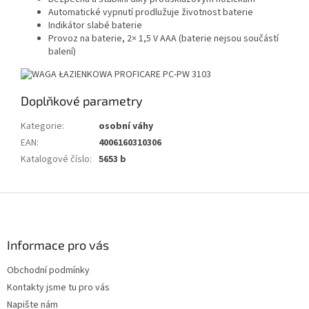
Automatické vypnutí prodlužuje životnost baterie
Indikátor slabé baterie
Provoz na baterie, 2× 1,5 V AAA (baterie nejsou součástí
balení)
Doplňkové parametry
Kategorie
:
osobní váhy
EAN
:
4006160310306
Katalogové číslo
:
5653 b
Z
á
p
a
Informace pro vás
t
Obchodní podmínky
í
Kontakty jsme tu pro vás
Napište nám