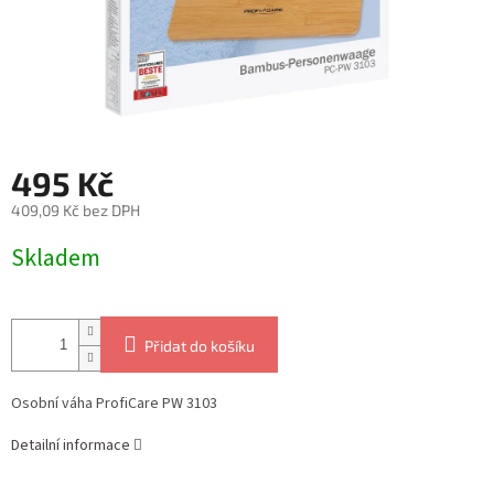
495 Kč
409,09 Kč bez DPH
Měrná
Skladem
cena:
Přidat do košíku
Osobní váha ProfiCare PW 3103
Detailní informace