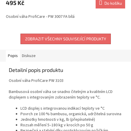
495 Kč
Do košíku
Osobní váha ProfiCare - PW 3007 FA bílá
ZOBRAZIT VŠECHNY SOUVISEJÍCÍ PRODUKTY
Popis
Diskuze
Detailní popis produktu
Osobní váha ProfiCare PW 3103
Bambusová osobní váha se snadno čitelným a kvalitním LCD
displejem s integrovaným zobrazením teploty ve °C.
LCD displej s integrovanou indikací teploty ve °C
Povrch ze 100 % bambusu, organická, udržitelná surovina
Jednotky hmotnosti v kg, lb (přepínatelné)
Rozsah měření 5–180 kg v krocích po 50 g
Bezpečná a stabilní díky protiskluzovým nožičkám