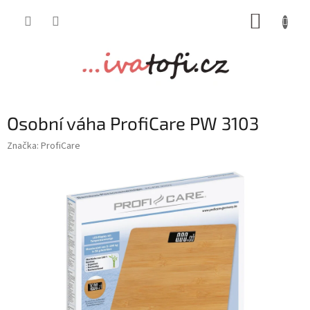
Přejít
NÁKUP
na
obsah
KOŠÍK
Osobní váha ProfiCare PW 3103
Značka:
ProfiCare