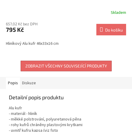
Skladem
657,02 Kč bez DPH
795 Kč
Do košíku
Hliníkový Alu kufr 46x33x16 cm
ZOBRAZIT VŠECHNY SOUVISEJÍCÍ PRODUKTY
Popis
Diskuze
Detailní popis produktu
Alu kufr
- materiál - hliník
- měkké polstrování, polyuretanová pěna
- rohy kufrů chráněny plastovými krytkami
- uvnitř kufru kapsa (viz foto