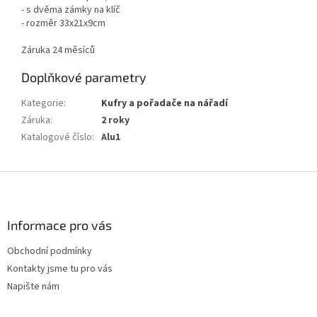
- s dvěma zámky na klíč
- rozměr 33x21x9cm
Záruka 24 měsíců
Doplňkové parametry
Kategorie
:
Kufry a pořadače na nářadí
Záruka
:
2 roky
Katalogové číslo
:
Alu1
Z
á
p
a
Informace pro vás
t
Obchodní podmínky
í
Kontakty jsme tu pro vás
Napište nám