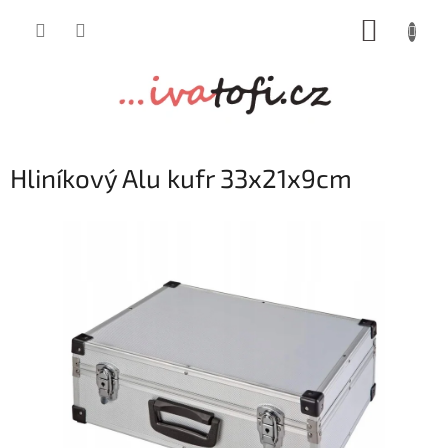
Přejít
NÁKUP
na
obsah
KOŠÍK
Hliníkový Alu kufr 33x21x9cm