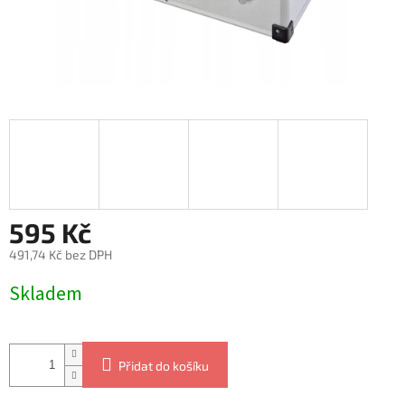
595 Kč
491,74 Kč bez DPH
Měrná
Skladem
cena:
Přidat do košíku