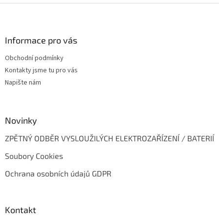
Z
á
p
a
Informace pro vás
t
Obchodní podmínky
í
Kontakty jsme tu pro vás
Napište nám
Novinky
ZPĚTNÝ ODBĚR VYSLOUŽILÝCH ELEKTROZAŘÍZENÍ / BATERIÍ
Soubory Cookies
Ochrana osobních údajů GDPR
Kontakt