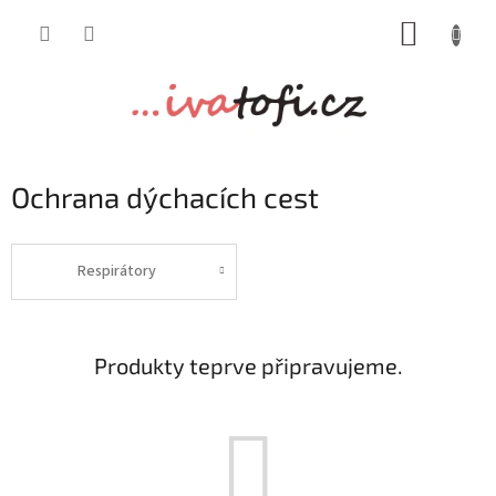
Přejít
NÁKUP
na
obsah
KOŠÍK
Ochrana dýchacích cest
Respirátory
Produkty teprve připravujeme.